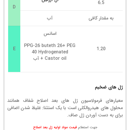
6.5
D
به مقدار کافی
آب
اسانس
PPG-26 buteth 26+ PEG
E
1.20
40 Hydrogenated
Castor oil + آب
ژل های ضخیم
معیارهای فرمولاسیون ژل های بعد اصلاح شفاف همانند
محلول های هیدروالکلی است با یک استثنا: غلیظ شدن اضافی
برای به دست آوردن ژل صاف.
جهت استعلام
قیمت مواد اولیه ژل بعد اصلاح