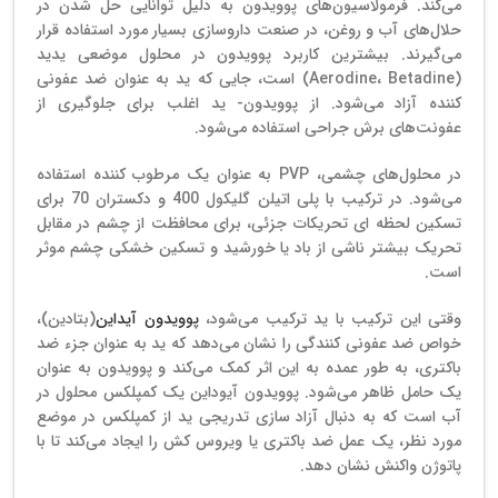
می‌کند. فرمولاسیون‌های پوویدون به دلیل توانایی حل شدن در
حلال‌های آب و روغن، در صنعت داروسازی بسیار مورد استفاده قرار
می‌گیرند. بیشترین کاربرد پوویدون در محلول موضعی یدید
(Aerodine، Betadine) است، جایی که ید به عنوان ضد عفونی
کننده آزاد می‌شود. از پوویدون- ید اغلب برای جلوگیری از
عفونت‌های برش جراحی استفاده می‌شود.
در محلول‌های چشمی، PVP به عنوان یک مرطوب کننده استفاده
می‌شود. در ترکیب با پلی اتیلن گلیکول 400 و دکستران 70 برای
تسکین لحظه ای تحریکات جزئی، برای محافظت از چشم در مقابل
تحریک بیشتر ناشی از باد یا خورشید و تسکین خشکی چشم موثر
است.
وقتی این ترکیب با ید ترکیب می‌شود،
پوویدون آیداین
(بتادین)،
خواص ضد عفونی کنندگی را نشان می‌دهد که ید به عنوان جزء ضد
باکتری، به طور عمده به این اثر کمک می‌کند و پوویدون به عنوان
یک حامل ظاهر می‌شود. پوویدون آیوداین یک کمپلکس محلول در
آب است که به دنبال آزاد سازی تدریجی ید از کمپلکس در موضع
مورد نظر، یک عمل ضد باکتری یا ویروس کش را ایجاد می‌کند تا با
پاتوژن واکنش نشان دهد.