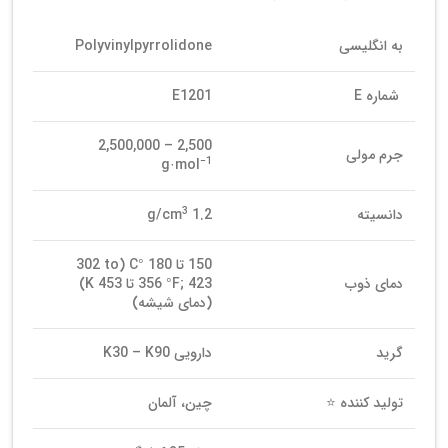
به انگلیسی
Polyvinylpyrrolidone
شماره E
E1201
2,500 – 2,500,000
جرم مولی
−1
g·mol
3
دانسیته
1.2 g/cm
150 تا 180 °C (302 to
دمای ذوب
356 °F; 423 تا 453 K)
(دمای شیشه)
گرید
دارویی K30 – K90
تولید کننده ⭐
چین، آلمان