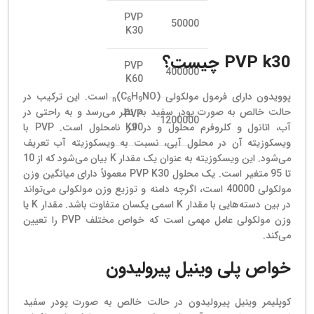
PVP
50000
K30
PVP k30 چیست؟
PVP
400000
K60
پوویدون دارای فرمول مولکولی (C
NO)
H
است. این ترکیب در
n
6
9
حالت خالص به صورت پودر سفید به نظر می‌رسد و به راحتی در
PVP
1200000
K90
آب، اتانول و کلروفرم محلول و در اتر نامحلول است. PVP با
ویسکوزیته آن در محلول آبی، نسبت به ویسکوزیته آب تعریف
می‌شود. این ویسکوزیته به عنوان یک مقدار K بیان می‌شود که از 10
تا 95 متغیر است. یک محلول PVP K30 معمولاً دارای میانگین وزن
مولکولی 40000 است، اگرچه دامنه و توزیع وزن مولکولی می‌تواند
در بین دسته‌هایی با مقدار K اسمی یکسان متفاوت باشد. مقدار K یا
وزن مولکولی عامل مهمی است که خواص مختلف PVP را تعیین
می‌کند.
خواص پلی وینیل پیرولیدون
کوپلیمر وینیل پیرولیدون در حالت خالص به صورت پودر سفید