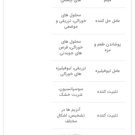
محلول های
عامل حل کننده
خوراکی، تزریقی و
موضعی
محلول های
پوشاندن طعم و
خوراکی، قرص
مزه
های جویدنی
تزریقی، لیوفیلیزه
عامل لیوفیلیزه
های خوراکی
سوسپانسیون،
تثبیت کننده
شربت خشک
آنزیم ها در
تثبیت کننده
تشخیص، اشکال
مختلف