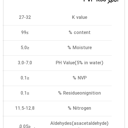
27-32
K value
≥99
content %
≤5.0
Moisture %
3.0-7.0
PH Value(5% in water)
≤0.1
NVP %
≤0.1
Residueonignition %
11.5-12.8
Nitrogen %
Aldehydes(asacetaldehyde)
≤0.05