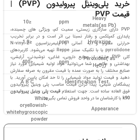
%
خرید پلی‌وینیل پیرولیدون (PVP) |
قیمت PVP
Heavy
≤10
ppm
metals(as Pb)
PVP دارای سازگاری زیستی، سمیت کم، ویژگی های چسبنده،
پایداری کمپلکس و رفتار نسبتا بی اثر است و در برابر تخریب
≤1.0
ppm
Hydrazine
حرارتی مقاوم و به آسانی با پلیمریزاسیون N-vinyl-2-
pyrrolidone یا با تکنیک سنتز Reppe تهیه می‌شود. کاربردهای
کلی PVP عبارتند از: صنایع دارویی، غذایی، نوشیدنی، آرایشی،
Peroxides( as
≤400
ppm
بهداشتی و عکاسی. شما می‌توانید مواد اولیه شیمیایی مورد نیاز
H
O
)
2
2
صنایع مختلف را به صورت عمده با قیمت مقرون به صرفه سفارش
دهید و قیمت تولید مواد شیمیایی را تا حد امکان پایین آورید. با
A B C
Identification Test
پیشگامان شیمی، پیدا کردن قیمت مناسب پلی وینیل پیرولیدون
فوق العاده ساده است. جهت استعلام
قیمت پلی وینیل پیرولیدون
k90
با کارشناسان ما در واحد فروش تماس بگیرید.
White
oryellowish-
Appearance
whitehygroscopic
powder