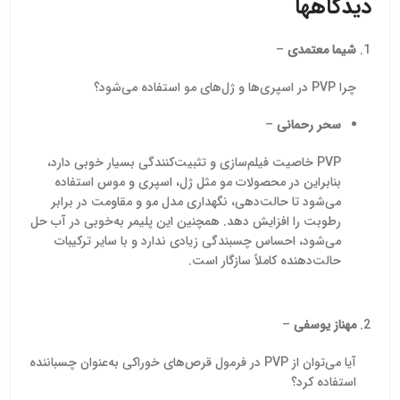
دیدگاهها
گرانول سفید کریستالی عرضه
(QC) را از بابت اصالت و
می‌شود و در دو نوع اسید
پایداری محصول در
شیما معتمدی
–
سیتریک خشک
فرمولاسیون آسوده می‌کند.
(Anhydrous) و اسید
این محصول در
سیتریک آبدار
بسته‌بندی‌های استاندارد ۲۵
چرا PVP در اسپری‌ها و ژل‌های مو استفاده می‌شود؟
(Monohydrate) قابل تأمین
کیلویی، برای تأمین نیاز
است. پیشگامان شیمی این
تمامی واحدهای صنعتی،
سحر رحمانی
–
ماده را در گرید خوراکی و
آماده عرضه و ارسال به
دارویی در بسته‌بندی‌های
سراسر کشور است.
PVP خاصیت فیلم‌سازی و تثبیت‌کنندگی بسیار خوبی دارد،
استاندارد 25 کیلوگرمی همراه
بنابراین در محصولات مو مثل ژل، اسپری و موس استفاده
با گواهی آنالیز (COA) برای
می‌شود تا حالت‌دهی، نگهداری مدل مو و مقاومت در برابر
مصرف واحدهای تولیدی و
صنعتی ارائه می‌دهد. برای
رطوبت را افزایش دهد. همچنین این پلیمر به‌خوبی در آب حل
دریافت قیمت اسید سیتریک
می‌شود، احساس چسبندگی زیادی ندارد و با سایر ترکیبات
با کارشناسان ما در تماس
حالت‌دهنده کاملاً سازگار است.
باشید.
مهناز یوسفی
–
آیا می‌توان از PVP در فرمول قرص‌های خوراکی به‌عنوان چسباننده
استفاده کرد؟