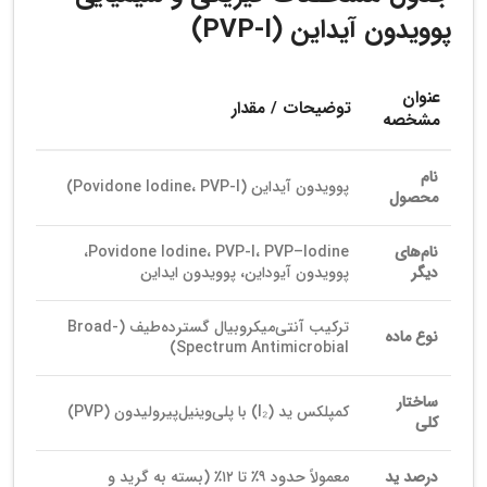
پوویدون آیداین (PVP-I)
عنوان
توضیحات / مقدار
مشخصه
نام
پوویدون آیداین (Povidone Iodine، PVP-I)
محصول
نام‌های
Povidone Iodine، PVP-I، PVP–Iodine،
دیگر
پوویدون آیوداین، پوویدون ایداین
ترکیب آنتی‌میکروبیال گسترده‌طیف (Broad-
نوع ماده
Spectrum Antimicrobial)
ساختار
کمپلکس ید (I₂) با پلی‌وینیل‌پیرولیدون (PVP)
کلی
درصد ید
معمولاً حدود ۹٪ تا ۱۲٪ (بسته به گرید و