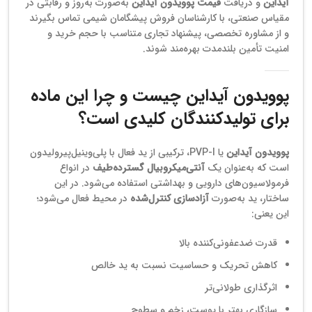
آیداین
و دریافت
قیمت پوویدون آیداین
به‌صورت به‌روز و رقابتی در
مقیاس صنعتی، با کارشناسان فروش پیشگامان شیمی تماس بگیرند
و از مشاوره تخصصی، پیشنهاد تجاری متناسب با حجم خرید و
امنیت تأمین بلندمدت بهره‌مند شوند.
پوویدون آیداین چیست و چرا این ماده
برای تولیدکنندگان کلیدی است؟
پوویدون آیداین
یا PVP-I، ترکیبی از ید فعال با پلی‌وینیل‌پیرولیدون
است که به‌عنوان یک
آنتی‌میکروبیال گسترده‌طیف
در انواع
فرمولاسیون‌های دارویی و بهداشتی استفاده می‌شود. در این
ساختار، ید به‌صورت
آزادسازی کنترل‌شده
در محیط فعال می‌شود؛
این یعنی:
قدرت ضدعفونی‌کننده بالا
کاهش تحریک و حساسیت نسبت به ید خالص
اثرگذاری طولانی‌تر
سازگاری بهتر با پوست، زخم و سطوح