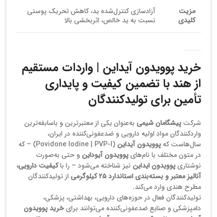
مزیت
آزادسازی کنترل‌شده ید، کاهش تحریک پوستی
کلیدی
نسبت به ید خالص، اثربخشی بالا
خرید پوویدون آیداین | واردات مستقیم
از هند با تضمین کیفیت و پایداری
تأمین برای تولیدکنندگان
شرکت
پیشگامان شیمی
به‌عنوان یکی از معتبرترین و باسابقه‌ترین
واردکنندگان مواد اولیه دارویی و ضدعفونی‌کننده در ایران،
سال‌هاست که
پوویدون آیداین
(Povidone Iodine | PVP-I) – که
در متون مختلف با نام‌های
پوویدون آیوداین
و حتی به‌صورت
نوشتاری
پوویدون ایداین
نیز شناخته می‌شود – را با
کیفیت دارویی،
آنالیز معتبر و بسته‌بندی استاندارد ۲۵ کیلوگرمی
از تولیدکنندگان
مطرح هندی وارد می‌کند.
تولیدکنندگان فعال در حوزه‌های دارویی، بهداشتی، پزشکی،
دامپزشکی و صنایع ضدعفونی‌کننده می‌توانند برای
خرید پوویدون