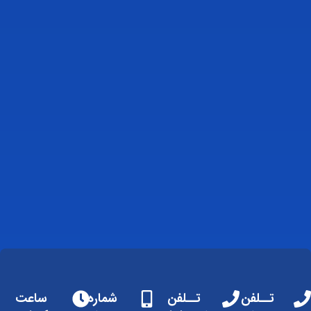
تــلفن
تــلفن
شماره
ساعت