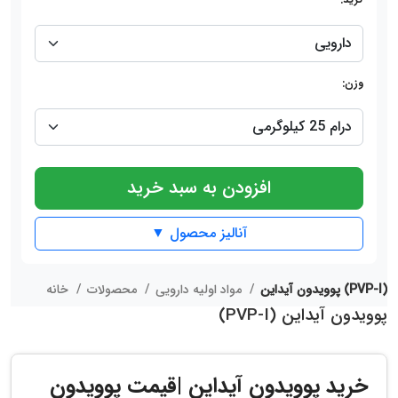
وزن:
افزودن به سبد خرید
آنالیز محصول ▼
پوویدون آیداین (PVP-I)
مواد اولیه دارویی
محصولات
خانه
پوویدون آیداین (PVP-I)
خرید پوویدون آیداین
|قیمت
پوویدون