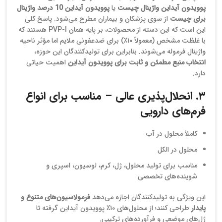
پوویدون آیداین واژینال چیست
یا
پوویدون آیداین 10 درصد واژینال
برای چیست
از سوی پزشکان و بیماران مطرح می‌شود. پاسخ کلی
این است که این دسته از محصولات، بر پایه همان PVP-I هستند که
با غلظت مشخص (معمولاً ۱۰٪) برای ضدعفونی ملایم اما مؤثر ناحیه
واژینال فرموله می‌شوند. بنابراین برای تولیدکنندگان این حوزه،
انتخاب منبع مطمئن و ثابت برای پوویدون آیداین
اهمیت حیاتی
دارد.
۳. انحلال‌پذیری عالی – مناسب برای انواع
فرم‌های دارویی
کاملاً محلول در آب
محلول در الکل
مناسب برای تولید محلول، ژل، کرم، لوسیون، اسپری و
شوینده‌های تخصصی
این ویژگی به تولیدکنندگان اجازه می‌دهد
فرمولاسیون‌های متنوع و
پایدار
طراحی کنند؛ از محلول‌های ۱۰٪ پوویدون آیداین گرفته تا
ژل‌های موضعی و فرآورده‌های ترکیبی.