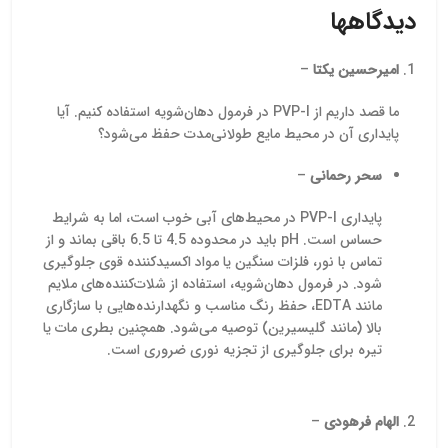
بالاست و در گریدهای
تماس با کارشناسان فروش
عملکرد 
دیدگاهها
مختلف (دارویی، آرایشی،
توصیه می‌شود. همچنین،
پرکار
صنعتی) در بازار عرضه
تیمول کریستال با کیفیت بالا
صنای
می‌شود.
از تولیدکنندگان معتبر هندی
می‌رود
امیرحسین یکتا
–
و دیگر کشورها عرضه می‌شود
تکیه بر
و امکان خرید آن به صورت
کنترل‌شد
ما قصد داریم از PVP-I در فرمول دهان‌شویه استفاده کنیم. آیا
آنلاین یا حضوری فراهم
پایداری آن در محیط مایع طولانی‌مدت حفظ می‌شود؟
است.
کرده
بتوانن
سحر رحمانی
–
برای خر
خرید عم
صنعتی
پایداری PVP-I در محیط‌های آبی خوب است، اما به شرایط
تخصصی
حساس است. pH باید در محدوده 4.5 تا 6.5 باقی بماند و از
تول
تماس با نور، فلزات سنگین یا مواد اکسیدکننده قوی جلوگیری
کارشن
شود. در فرمول دهان‌شویه، استفاده از شلات‌کننده‌های ملایم
مانند EDTA، حفظ رنگ مناسب و نگهدارنده‌هایی با سازگاری
بالا (مانند گلیسیرین) توصیه می‌شود. همچنین بطری مات یا
تیره برای جلوگیری از تجزیه نوری ضروری است.
الهام فرهودی
–