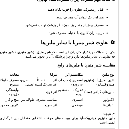
 از مصرف،
بطری را خوب تکان دهید
اه با یک لیوان آب مصرف شود
ف بیش از چند روز بدون نظر پزشک توصیه نمی‌شود
بیماران کلیوی با احتیاط مصرف شود
 شیر منیزیا با سایر ملین‌ها
لات پرتکرار کاربران این است که
شیر منیزیا (شیر منیزی / شیر منیزیم)
 سایر ملین‌ها دارد و چرا پزشکان آن را تجویز می‌کنند.
 منیزیا با ملین‌های رایج
مکانیسم اثر
مزایا
معایب
ا (منیزیم
اسمزی (جذب آب
اثر نسبتاً سریع،
مصرف طولانی
)
به روده)
غیرتحریک‌کننده عصبی
ممنوع
تحریک مستقیم
وابستگی و
اهی (سنا)
اثر قوی
روده
دل‌پیچه
اسمزی
مناسب مصرف طولانی‌تر
نفخ و گاز
موضعی
اثر سریع
کاربرد محدود
م هیدروکساید
برای یبوست‌های موقت، انتخابی متعادل بین اثرگذاری و