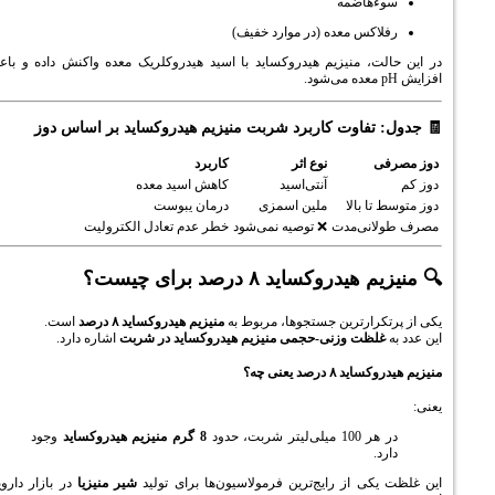
هاضمه
اکس معده (در موارد خفیف)
ت، منیزیم هیدروکساید با اسید هیدروکلریک معده واکنش داده و باعث
تفاوت کاربرد شربت منیزیم هیدروکساید بر اساس دوز
نوع اثر
کاربرد
آنتی‌اسید
کاهش اسید معده
ا بالا
ملین اسمزی
درمان یبوست
نی‌مدت
❌ توصیه نمی‌شود
خطر عدم تعادل الکترولیت
روکساید ۸ درصد برای چیست؟
رارترین جستجوها، مربوط به
منیزیم هیدروکساید ۸ درصد
است.
لظت وزنی-حجمی منیزیم هیدروکساید در شربت
اشاره دارد.
درصد یعنی چه؟
لیتر شربت، حدود
8 گرم منیزیم هیدروکساید
وجود
.
ی از رایج‌ترین فرمولاسیون‌ها برای تولید
شیر منیزیا
در بازار دارویی