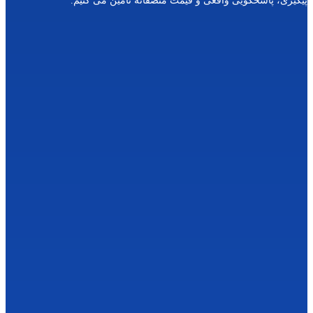
ی واقعی و قیمت منصفانه تامین می کنیم.
س
یر
ی
ن
ج
و
ه
ر
لی
م
و
ا
س
ید
ف
س
ف
ری
ک
ا
س
تو
ن
ا
س
ید