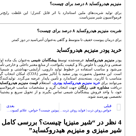
۸ درصد برای چیست؟
 شربت‌های ملین استاندارد با اثر قابل کنترل؛ این غلظت رایج‌ترین
 شیر منیزیاست.
روکساید ۸ درصد برای چیست؟
یبوست خفیف تا متوسط و گاهی به‌عنوان آنتی‌اسید در دوز کمتر.
در
منیزیم هیدروکساید
 هیدروکساید
عرضه‌شده توسط
پیشگامان شیمی
به‌عنوان یک ماده اولیه
ویی با خلوص بالا و کیفیت یکنواخت، از منابع معتبر داخلی و خارجی تأمین
ناسب استفاده در خطوط تولید دارویی، آرایشی–بهداشتی و شیمیایی
است. این محصول به‌صورت پودر سفید با آنالیز معتبر (COA)، امکان انتخاب گرید
اربرد، بسته‌بندی استاندارد و تأمین پایدار عرضه می‌گردد. تولیدکنندگان
ای
خرید منیزیم هیدروکساید پودری
، استعلام
قیمت منیزیم هیدروکساید
و
وره فنی رایگان
جهت انتخاب گرید و مشخصات مناسب فرمولاسیون
حد فروش پیشگامان شیمی تماس بگیرند و از تحویل سریع و پشتیبانی
‌مند شوند.
بعدی
خواص روغن ذرت | فواید روغن ذرت خوراکی برای دیابت، قلب، پوست و مو
بیوتین چیست؟ خواص، علائم کمبود، تاثیر روی مو و لاغری + مقایسه بیوتین یا هیرویت
شیر منیزیا چیست؟ بررسی کامل
یزی و منیزیم هیدروکساید
”