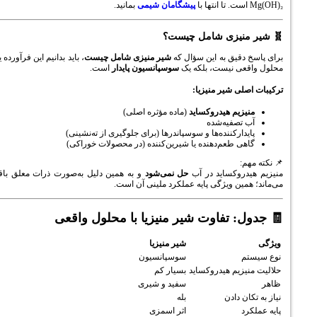
پیشگامان شیمی
بمانید.
نیزی شامل چیست؟
قیق به این سؤال که
شیر منیزی شامل چیست
، باید بدانیم این فرآورده یک
ی نیست، بلکه یک
سوسپانسیون پایدار
است.
ی شیر منیزیا:
زیم هیدروکساید
(ماده مؤثره اصلی)
تصفیه‌شده
ارکننده‌ها و سوسپاندرها (برای جلوگیری از ته‌نشینی)
ی طعم‌دهنده یا شیرین‌کننده (در محصولات خوراکی)
روکساید در آب
حل نمی‌شود
و به همین دلیل به‌صورت ذرات معلق باقی
ین ویژگی پایه عملکرد ملینی آن است.
: تفاوت شیر منیزیا با محلول واقعی
شیر منیزیا
سوسپانسیون
زیم هیدروکساید
بسیار کم
سفید و شیری
 دادن
بله
اثر اسمزی