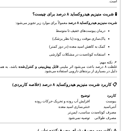
هیدروکساید ۸ درصد برای چیست؟
یدروکساید ۸ درصد
معمولاً برای موارد زیر تجویز می‌شود:
ان یبوست‌های خفیف تا متوسط
‌سازی موقت روده (با نظر پزشک)
 به کاهش اسید معده (در دوز کمتر)
فاده کوتاه‌مدت در مشکلات گوارشی
قابل پیش‌بینی و کنترل‌شده
باشد، به همین
اری از برندهای دارویی استفاده می‌شود.
منیزیم هیدروکساید ۸ درصد (خلاصه کاربردی)
توضیح
افزایش آب روده و تحریک حرکات روده
خنثی‌سازی اسید معده
ه‌مدت
مناسب، ایمن‌تر
انی
توصیه نمی‌شود
هم مصرف (برای مصرف‌کننده نهایی)