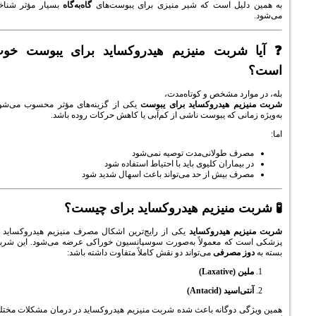
یل است که شیر منیزی برای یبوست‌های
گاه‌به‌گاه
بسیار مؤثر شناخته
شربت منیزیم هیدروکساید برای یبوست خوب
رد مشخص و کوتاه‌مدت،
م هیدروکساید برای یبوست
یکی از گزینه‌های مؤثر محسوب می‌شود؛
نی که یبوست ناشی از کم‌آبی یا کاهش حرکات روده باشد.
ف طولانی‌مدت توصیه نمی‌شود
یماران کلیوی باید با احتیاط استفاده شود
ف بیش از حد می‌تواند باعث اسهال شدید شود
 منیزیم هیدروکساید برای چیست؟
م هیدروکساید
یکی از رایج‌ترین اشکال مصرف منیزیم هیدروکساید در
که معمولاً به‌صورت سوسپانسیون خوراکی عرضه می‌شود. این شربت
 مصرفی
می‌تواند دو نقش کاملاً متفاوت داشته باشد:
Laxati)
ید (Antacid)
 دوگانه باعث شده شربت منیزیم هیدروکساید در درمان مشکلات مختلف