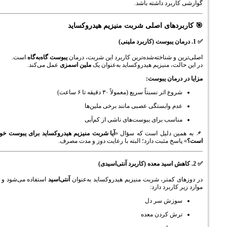
رد داشته باشد.
های اصلی شربت منیزیم هیدروکساید
 شناخته‌شده‌ترین کاربرد این شربت، درمان
یبوست گاه‌به‌گاه
است.
، منیزیم هیدروکساید به‌عنوان یک
ملین اسمزی
عمل می‌کند.
مان یبوست:
ثر نسبتاً سریع (معمولاً ۳۰ دقیقه تا ۶ ساعت)
 وابستگی عصبی مانند برخی ملین‌ها
سب برای یبوست‌های ناشی از کم‌آبی
 دلیل است که سؤال «
آیا شربت منیزیم هیدروکساید برای یبوست خوب
خ مثبت دارد؛ البته با رعایت دوز و مدت مصرف.
متر، شربت منیزیم هیدروکساید به‌عنوان
آنتی‌اسید
استفاده می‌شود و در
ربرد دارد:
ش سر دل
 کردن معده