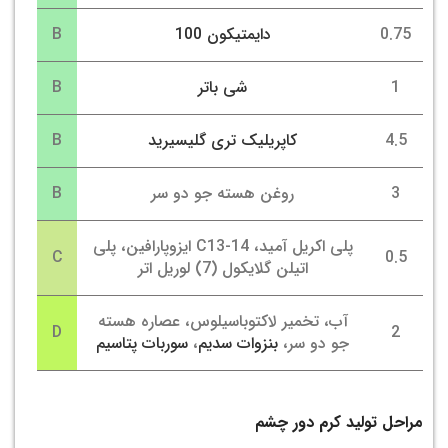
0.75
دایمتیکون 100
B
1
شی باتر
B
4.5
کاپریلیک تری گلیسیرید
B
3
روغن هسته جو دو سر
B
پلی اکریل آمید، C13-14 ایزوپارافین، پلی
C
0.5
اتیلن گلایكول (7) لوریل اتر
آب، تخمیر لاکتوباسیلوس، عصاره هسته
D
2
جو دو سر،
بنزوات سدیم
،
سوربات پتاسیم
مراحل تولید کرم دور چشم