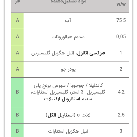
مواد تشکیل‌دهنده
فاز
w/w
75.5
آب
A
0.05
سدیم هیالورونات
A
1
فنوکسی اتانول
، اتیل هگزیل گلیسیرین
A
2
پودر جو
A
کاندلیلا / جوجوبا / سبوس برنج پلی
4.2
گلیسیریل -3 استر، گلیسیریل استئارات،
B
سدیم استئارویل لاکتیلات
2.5
لانت o (
استئاریل الکل
)
B
3
اتیل هگزیل استئارات
B