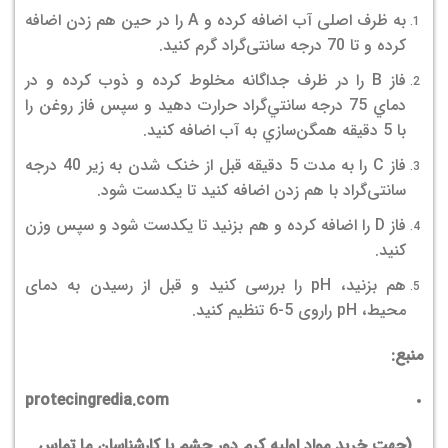
به ظرف اصلی آب اضافه کرده و A را در حین هم زدن اضافه
کرده و تا 70 درجه سانتی‌گراد گرم کنید.
فاز B را در ظرف جداگانه مخلوط كرده و ذوب كرده و در
دماي 75 درجه سانتي‌گراد حرارت دهيد و سپس فاز روغن را
با 5 دقيقه همگن‌سازي به آب اضافه كنيد.
فاز C را به مدت 5 دقیقه قبل از خنک شدن به زیر 40 درجه
سانتی‌گراد با هم زدن اضافه کنید تا یکدست شود.
فاز D را اضافه کرده و هم بزنید تا یکدست شود و سپس وزن
کنید.
هم بزنید، pH را بررسی کنید و قبل از رسیدن به دمای
محیط، pH راروی 5-6 تنظیم کنید.
منبع:
protecingredia.com
(جهت خرید مواد اولیه کرم دور چشم با کارشناسان ما تماس