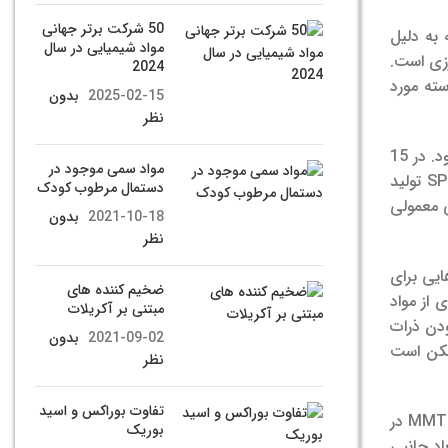
50 شرکت برتر جهانی
 به دلیل
مواد شیمیایی در سال
رزی است.
2024
ته مورد
2025-02-15
بدون
نظر
سیب‌زمینی شیرین (SP) یک سبزی ارزان قیمت و در دسترس است که به دلیل ارزش غذایی زیاد در بسیاری از مناطق جهان کشت می‌شود. در 15
مواد سمی موجود در
در سال 2014، کارولینای شمالی 53 درصد از کل SP تولید
دستمال مرطوب کودک
ی معمولی
2021-10-18
بدون
نظر
یی برای
ضخیم کننده های
 از مواد
مبتنی بر آکریلات
ودن ذرات
2021-09-02
بدون
ممکن است
نظر
تفاوت بوراکس و اسید
مونتموریونیت (MMT) متداول‌ترین رس طبیعی است که در بسیاری از سیستم‌های نانوکامپوزیتی استفاده می‌شود. محبوبیت نانوذرات MMT در
بوریک
‌شود. ضخامت متوسط ​​نانوذرات حدود 1 نانومتر و ابعاد جانبی