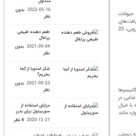
متداول
2022-05-16
بدون
حیوانات
نظر
افت‌های
تخمین‌زده می‌شود که به دلیل فعالیت میکروبی، 25
طعم دهنده طبیعی
پرتقال
2021-09-04
بدون
نظر
شکر استویا از کجا
بخریم؟
2021-09-23
بدون
انیسم‌ها
نظر
غذایی در
 با خیال
مزایای استفاده از
سوربیتول برای بدن
رد مانند
2020-12-21
6 نظر
یه زیستی
استابلایزر لبنیات