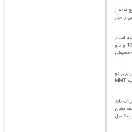
ج شده از
 را مهار
دانشمندان دانشگاه ایالتی کارولینای شمالی یک فیلم نانوکامپوزیتی قابل تجزیه برای بسته بندی مواد غذایی ایجاد کردند که شامل TEO و نانو
ثیرات زیست محیطی
روز نگهداری در یخچال در برابر دو
تایج نشان داد که ترکیب MMT
 آب باید
لعه نشان
و پتانسیل