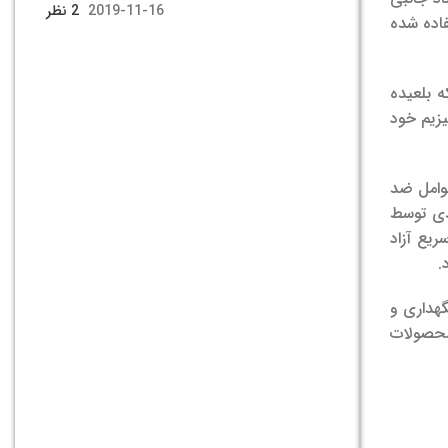
2019-11-16
2 نظر
تفاده شده
ه بلعیده
یزیم خود
عوامل ضد
حدی توسط
ریع آزاد
.
هداری و
 محصولات