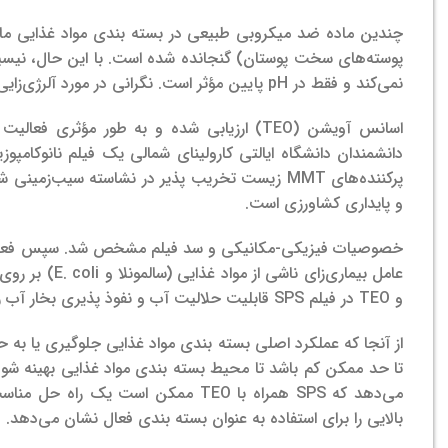
چندین ماده ضد میکروبی طبیعی در بسته بندی مواد غذایی مانن
پوسته‌های سخت پوستان) گنجانده شده است.
با این حال، نیس
نمی‌کند و فقط در pH پایین مؤثر است. نگرانی در مورد آلرژی‌زایی کیتوزان موجود در بسته بندی وجود دارد.
اسانس آویشن (TEO) ارزیابی شده و به طور مؤثری فعالیت ضد میکروبی را در برابر میکروارگانیسم‌های بیماری‌زا به نمایش گذاشته است.
و پایداری کشاورزی است.
عامل بیماری‌زای ناشی از مواد غذایی (سالمونلا و E. coli) بر روی برگ‌های اسفناج نوزاد تلقیح شده آزمایش شد. ن
و TEO در فیلم SPS قابلیت حلالیت آب و نفوذ پذیری بخار آب را بیش از 50 درصد بهبود می بخشد.
از آنجا که عملکرد اصلی بسته بندی مواد غذایی جلوگیری یا به ح
تا حد ممکن کم باشد تا محیط بسته بندی مواد غذایی بهینه شود
می‌دهد که SPS همراه با TEO ممکن اس
بالایی را برای استفاده به عنوان بسته بندی فعال نشان می‌دهد.