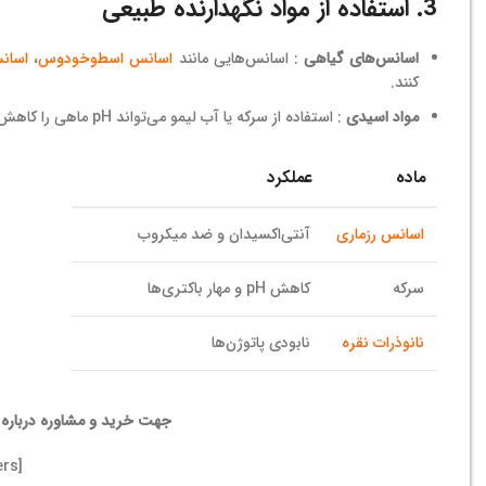
3. استفاده از مواد نگهدارنده طبیعی
اسانس‌های گیاهی
: اسانس‌هایی مانند
اسانس اسطوخودوس
،
اسانس
کنند.
مواد اسیدی
: استفاده از سرکه یا آب لیمو می‌تواند pH ماهی را کاهش دهد و از رشد میکروب‌ها جلوگیری کند.
ماده
عملکرد
اسانس رزماری
آنتی‌اکسیدان و ضد میکروب
سرکه
کاهش pH و مهار باکتری‌ها
نانوذرات نقره
نابودی پاتوژن‌ها
جهت خرید و مشاوره درباره ان
[display_all_numbers]