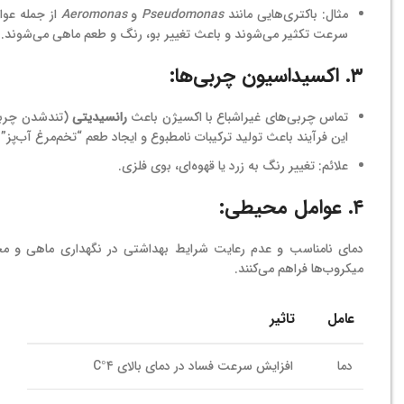
مثال: باکتری‌هایی مانند
Pseudomonas
و
Aeromonas
از جمله عوا
سرعت تکثیر می‌شوند و باعث تغییر بو، رنگ و طعم ماهی می‌شوند.
۳. اکسیداسیون چربی‌ها:
تماس چربی‌های غیراشباع با اکسیژن باعث
رانسیدیتی
(تندشدن چربی
این فرآیند باعث تولید ترکیبات نامطبوع و ایجاد طعم “تخم‌مرغ آب‌پز”
علائم: تغییر رنگ به زرد یا قهوه‌ای، بوی فلزی.
۴. عوامل محیطی:
دمای نامناسب و عدم رعایت شرایط بهداشتی در نگهداری ماهی و مح
میکروب‌ها فراهم می‌کنند.
عامل
تاثیر
دما
افزایش سرعت فساد در دمای بالای ۴°C