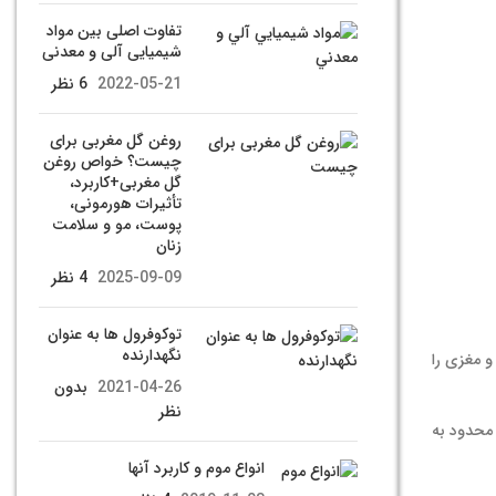
تفاوت اصلی بین مواد
شیمیایی آلی و معدنی
2022-05-21
6 نظر
روغن گل مغربی برای
چیست؟ خواص روغن
گل مغربی+کاربرد،
تأثیرات هورمونی،
پوست، مو و سلامت
زنان
2025-09-09
4 نظر
توکوفرول ها به عنوان
نگهدارنده
و مغزی را
2021-04-26
بدون
نظر
حدود به
انواع موم و کاربرد آنها