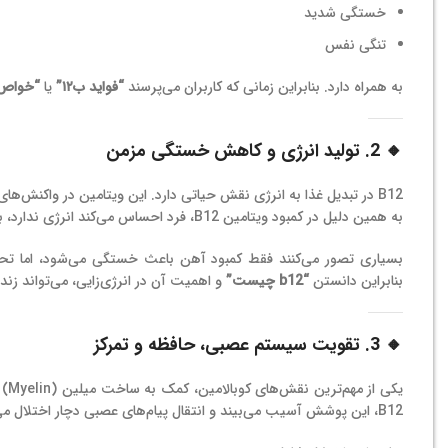
خستگی شدید
تنگی نفس
به همراه دارد. بنابراین زمانی که کاربران می‌پرسند
“فواید ب۱۲”
یا
“خواص بی ۲
🔸 2. تولید انرژی و کاهش خستگی مزمن
B12 در تبدیل غذا به انرژی نقش حیاتی دارد. این ویتامین در واکنش‌های متابولیکی شرکت می‌کند و به سلول‌ها کمک می‌کند سوخت لازم را دریافت کنند.
به همین دلیل در کمبود ویتامین B12، فرد احساس می‌کند انرژی ندارد، بی‌حال است و توان انجام فعالیت‌های روزانه‌اش کم شده.
بنابراین دانستن
“b12 چیست”
و اهمیت آن در انرژی‌زایی، می‌تواند زندگ
🔸 3. تقویت سیستم عصبی، حافظه و تمرکز
یکی
B12، این پوشش آسیب می‌بیند و انتقال پیام‌های عصبی دچار اختلال می‌شود.