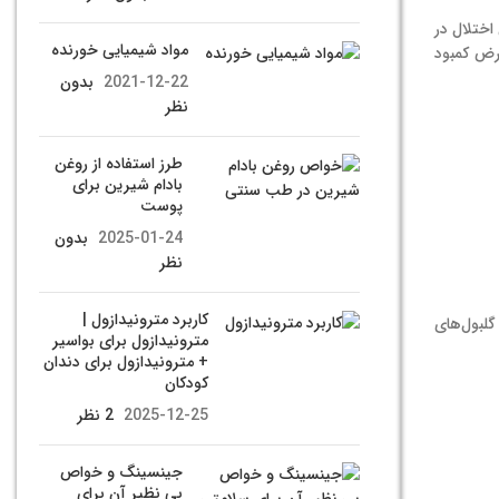
Intrinsic Fa) جذب می‌گردد. هر نوع اختلال در
مواد شیمیایی خورنده
عرض کمبود
2021-12-22
بدون
نظر
طرز استفاده از روغن
بادام شیرین برای
پوست
2025-01-24
بدون
نظر
کاربرد مترونیدازول |
 گلبول‌های
مترونیدازول برای بواسیر
+ مترونیدازول برای دندان
کودکان
2025-12-25
2 نظر
جینسینگ و خواص
بی نظیر آن برای