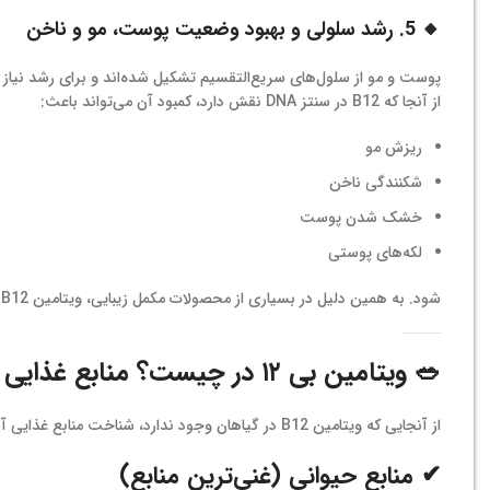
🔸 5. رشد سلولی و بهبود وضعیت پوست، مو و ناخن
پوست و مو از سلول‌های سریع‌التقسیم تشکیل شده‌اند و برای رشد نیاز به DNA سالم دار
از آنجا که B12 در سنتز DNA نقش دارد، کمبود آن می‌تواند باعث:
ریزش مو
شکنندگی ناخن
خشک شدن پوست
لکه‌های پوستی
شود. به همین دلیل در بسیاری از محصولات مکمل زیبایی، ویتامین B12 یکی از ترکیبات کلیدی است.
🥗
ویتامین بی ۱۲ در چیست؟ منابع غذایی غنی از B12
از آنجایی که ویتامین B12 در گیاهان وجود ندارد، شناخت منابع غذایی آن ضروری است.
✔ منابع حیوانی (غنی‌ترین منابع)