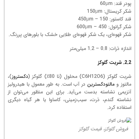
پودر قند: 60μm
شکر کریستال: 150μm
قند کاستور: 150 – 450μm
شکر گرانول: 450 – 600μm
شکر قهوه‌ای، یک شکر قهوه‌ای طلایی خشک با بلورهای پررنگ.
اندازه ذرات: 0.8 – 1.2 میلی‌متر
2.2. شربت گلوکز
شربت گلوکز (C6H12O6) محلول (تا 80٪) گلوکز (
دکستروز
)،
مالتوز و
مالتودکسترین
در آب است. به طور معمول با هیدرولیز
آنزیمی نشاسته بدست می‌آید. برای این منظور می‌توان از
نشاسته گندم، ذرت، سیب‌زمینی، کاساوا یا هر گیاه دیگری
استفاده کرد.
فروش گلوکز، قیمت گلوکز