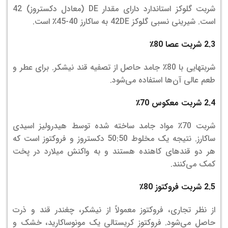
شربت گلوکز استاندارد دارای مقدار DE (معادل دکستروز) 42
است. شیرینی نسبی گلوکز 42DE به ساکارز 40-45٪ است.
2.3 شربت عصا 80٪
شربتهایی با 80٪ جامد حاصل از تصفیه قند نیشکر. برای عطر و
طعم عالی آن‌ها استفاده می‌شود.
2.4 شربت معکوس 70٪
شربت 70٪ مواد جامد ساخته شده توسط هیدرولیز اسیدی
ساکارز. نتیجه یک مخلوط 50:50 دکستروز و فروکتوز است که
هر دو قندهای کاهنده هستند و به واکنش میلارد در پخت
کمک می‌کنند.
2.5 شربت فروکتوز 80٪
از نظر تجاری، فروکتوز معمولاً از نیشکر، چغندر قند و ذرت
حاصل می‌شود. فروکتوز کریستالی یک مونوساکارید، خشک و