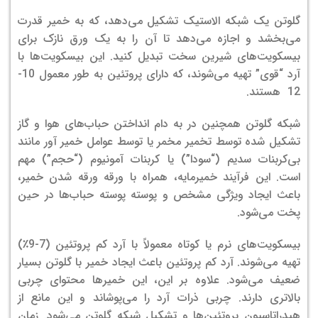
گلوتن یک شبکه الاستیک تشکیل می‌دهد، که به خمیر قدرت
می‌بخشد و اجازه می‌دهد تا آن را به یک ورق نازک برای
بیسکویت‌های شیرین سخت تبدیل کنید. این بیسکویت‌ها با
آرد “قوی” تهیه می‌شوند، که دارای پروتئین به طور معمول 10-
12 هستند.
شبکه گلوتن همچنین در به دام انداختن حباب‌های هوا و گاز
تشکیل شده توسط تخمیر مخمر یا توسط عوامل خمیر آور مانند
بی‌کربنات سدیم (“سودا”) یا کربنات آمونیوم (“حجم”) مهم
است. این فرآیند خمیرمایه، همراه با ورقه ورقه شدن خمیر،
باعث ایجاد ویژگی مشخص و پوسته پوسته حباب‌ها در حین
پخت می‌شود.
بیسکویت‌های نرم یا کوتاه معمولاً با آرد کم پروتئین (7-9٪)
تهیه می‌شوند. آرد کم پروتئین باعث ایجاد خمیر با گلوتن بسیار
ضعیف می‌شود. علاوه بر این، این خمیرها محتوای چربی
بالاتری دارند. چربی ذرات آرد را می‌پوشاند و این مانع از
هیدراتاسیون پروتئین‌ها و تشکیل شبکه گلوتن می‌شود. زمان