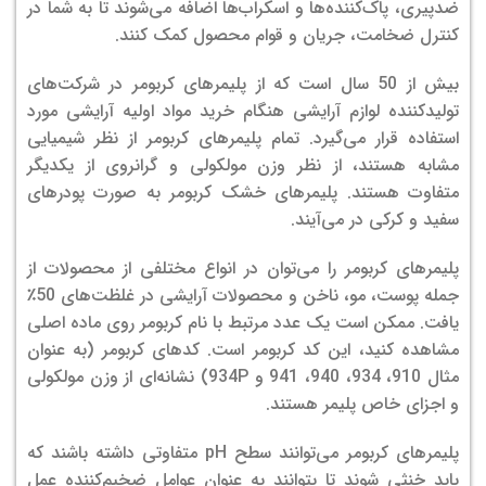
ضدپیری، پاک‌کننده‌ها و اسکراب‌ها اضافه می‌شوند تا به شما در
کنترل ضخامت، جریان و قوام محصول کمک کنند.
بیش از 50 سال است که از پلیمرهای کربومر در شرکت‌های
تولیدکننده لوازم آرایشی هنگام خرید مواد اولیه آرایشی مورد
استفاده قرار می‌گیرد. تمام پلیمرهای کربومر از نظر شیمیایی
مشابه هستند، از نظر وزن مولکولی و گرانروی از یکدیگر
متفاوت هستند. پلیمرهای خشک کربومر به صورت پودرهای
سفید و کرکی در می‌آیند.
پلیمرهای کربومر را می‌توان در انواع مختلفی از محصولات از
جمله پوست، مو، ناخن و محصولات آرایشی در غلظت‌های 50٪
یافت. ممکن است یک عدد مرتبط با نام کربومر روی ماده اصلی
مشاهده کنید، این کد کربومر است. کدهای کربومر (به عنوان
مثال 910، 934، 940، 941 و 934P) نشانه‌ای از وزن مولکولی
و اجزای خاص پلیمر هستند.
پلیمرهای کربومر می‌توانند سطح pH متفاوتی داشته باشند که
باید خنثی شوند تا بتوانند به عنوان عوامل ضخیم‌کننده عمل