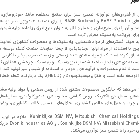
از فناوری‌های نوآورانه شیمی سبز برای صنایع مختلف، مانند خودروسازی، 
ساخت‌وساز و بسیاری دیگر است. در ژوئن 2022، این شرکت فناوری‌های BASF Puristar و BASF Sorbead را برای تصفی
ند و آن را برای مایع‌سازی و حمل و نقل به عنوان منبع انرژی یا ماده اولیه شیمی
ر تولید طیف گسترده‌ای از مواد شیمیایی، پلاستیک‌ها و محصولات کشاورزی فعالیت 
لن با استفاده از مواد اولیه تجدیدپذیر، از جمله ضایعات صنعت کاغذ، توسعه 
ار کرده است که از مواد مشتق شده زیستی و زیست تخریب‌پذیر با کارایی با
یایی، هدفی را برای سال 2030 تعیین کرده است تا تمام محصولات و فرآیندهای خود را با استفاده از شیمی سبز تولید 
فناوری بازدارنده شعله غیرخطرناک و ایمن‌تر از نظر طراحی BLUEDGE را توسعه داده است و هگزابرموسیکلودودکان (D
رائه می‌دهد که جایگزین محصولات مشتق شده از روغن معدنی با مواد اولیه مش
اهان، سیال دی الکتریک، روغن گیاهی، مخلوط‌های هیدروکلوئیدی، مخلوط‌های
 چرب و حلال‌های خالص کشاورزی، حلال‌های زیستی خالص کشاورزی، روغن 
subishi Chemical Holdings Corporation, GF Biochemicals Ltd., Evonik Industries AG
شرکت‌ها مانند  Corporation، GF Biochemicals Ltd
 خود را با شیمی سبز نوآوری می‌کنند.