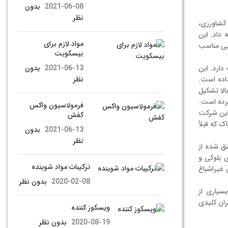
2021-06-08
بدون
نظر
کشاورزی،
ه هیدروژن سبز توسعه داد. این
مواد لازم برای
ایی مناسب
بیسکویت
دارد. این
2021-06-13
بدون
داده است.
نظر
لا تشکیل
فرمولاسیون واکس
کند. این شرکت
کفش
HBC)، یک بازدارنده شعله خطرناک که قبلاً
2021-06-13
بدون
نظر
تق شده از
 بلوکی و
ترکیبات مواد شوینده
غیراشباع
2020-02-08
بدون نظر
Koninklijke DSM NV, Mit: علاوه بر این، بسیاری از
Koninklijke DSM NV، Mitsubishi Chemical Holdings. و Evonik Industries AG بازیگران کلیدی
ویسکوز کننده
2020-08-19
بدون نظر