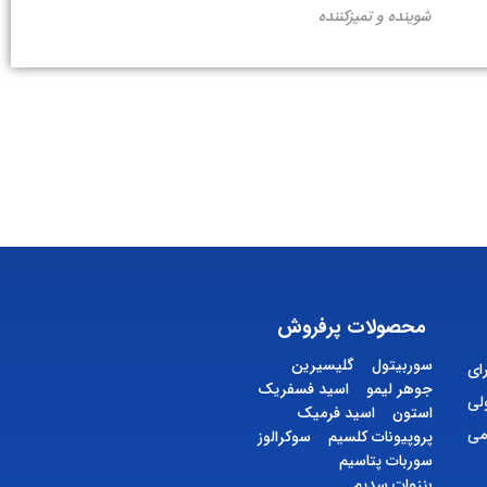
شوینده و تمیزکننده
محصولات پرفروش
سوربیتول
گلیسیرین
ای
جوهر لیمو
اسید فسفریک
لی
استون
اسید فرمیک
می
پروپیونات کلسیم
سوکرالوز
سوربات پتاسیم
بنزوات سدیم