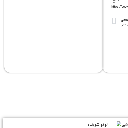
منبع:
بعدی
پوستی