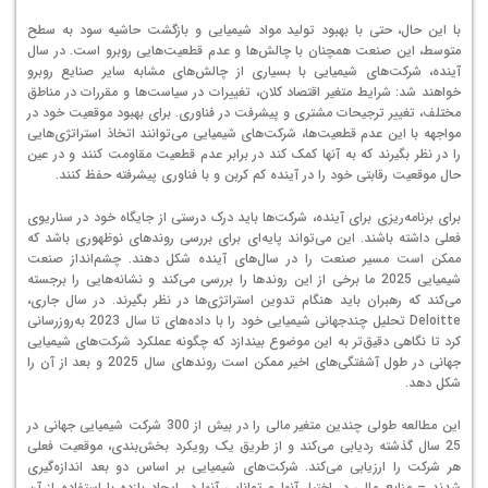
با این حال، حتی با بهبود تولید مواد شیمیایی و بازگشت حاشیه سود به سطح
متوسط، این صنعت همچنان با چالش‌ها و عدم قطعیت‌هایی روبرو است. در سال
آینده، شرکت‌های شیمیایی با بسیاری از چالش‌های مشابه سایر صنایع روبرو
خواهند شد: شرایط متغیر اقتصاد کلان، تغییرات در سیاست‌ها و مقررات در مناطق
مختلف، تغییر ترجیحات مشتری و پیشرفت در فناوری. برای بهبود موقعیت خود در
مواجهه با این عدم قطعیت‌ها، شرکت‌های شیمیایی می‌توانند اتخاذ استراتژی‌هایی
را در نظر بگیرند که به آنها کمک کند در برابر عدم قطعیت مقاومت کنند و در عین
حال موقعیت رقابتی خود را در آینده کم کربن و با فناوری پیشرفته حفظ کنند.
برای برنامه‌ریزی برای آینده، شرکت‌ها باید درک درستی از جایگاه خود در سناریوی
فعلی داشته باشند. این می‌تواند پایه‌ای برای بررسی روندهای نوظهوری باشد که
ممکن است مسیر صنعت را در سال‌های آینده شکل دهند. چشم‌انداز صنعت
شیمیایی 2025 ما برخی از این روندها را بررسی می‌کند و نشانه‌هایی را برجسته
می‌کند که رهبران باید هنگام تدوین استراتژی‌ها در نظر بگیرند. در سال جاری،
Deloitte تحلیل چندجهانی شیمیایی خود را با داده‌های تا سال 2023 به‌روزرسانی
کرد تا نگاهی دقیق‌تر به این موضوع بیندازد که چگونه عملکرد شرکت‌های شیمیایی
جهانی در طول آشفتگی‌های اخیر ممکن است روندهای سال 2025 و بعد از آن را
شکل دهد.
این مطالعه طولی چندین متغیر مالی را در بیش از 300 شرکت شیمیایی جهانی در
25 سال گذشته ردیابی می‌کند و از طریق یک رویکرد بخش‌بندی، موقعیت فعلی
هر شرکت را ارزیابی می‌کند. شرکت‌های شیمیایی بر اساس دو بعد اندازه‌گیری
شدند – منابع مالی در اختیار آنها و توانایی آنها در ایجاد بازده با استفاده از آن