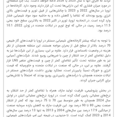
کردند که اجرای آنها تا سال 2025 یا 2026 ادامه خواهد داشت. یک جزء منطقه‌ای
در مورد میزان فشاری که این دارایی‌ها تحت آن قرار دارند وجود دارد. کارخانه‌ها در
اروپا در سال‌های 2022 و 2023 با چالش‌هایی از قبیل تورم و قیمت‌های بالای
انرژی روبرو بوده‌اند که تقاضا را کاهش داده و به حاشیه سود مواد شیمیایی فشار
وارد کرده است. در اتحادیه اروپا، تورم در اکتبر 2022 به بالاترین سطح خود یعنی
11.5 درصد رسید، در حالی که اوج تورم در ایالات متحده در ژوئن 2022، 10.1
درصد بود.
با توجه به اینکه بیشتر کارخانه‌های شیمیایی مستقر در اروپا با قیمت‌های گاز طبیعی
70 درصد بالاتر از سطح قبل از بحران مواجه هستند، این منطقه همچنان از نظر
هزینه در وضعیت نامساعدی قرار دارد. علاوه بر این، بسیاری از این شرکت‌ها نیز به
دلیل تقاضای کمتر از حد انتظار از چین با ضررهایی روبرو شدند. شرکت‌های آسیایی
نیز به طور مشابه تحت تأثیر تقاضای کمتر از چین و قیمت‌های متغیر LNG قرار
گرفتند. علاوه بر این، در حالی که صنعت در ایالات متحده و خاورمیانه که قیمت
انرژی و خوراک نسبتاً پایین‌تر است، عملکرد بهتری داشت، شرکت‌های مستقر در
ایالات متحده همچنان با درآمدهای پایین‌تری روبرو بودند که احتمالاً با تلاش‌هایی
برای کارایی جبران کردند.
در بخش پتروشیمی، ظرفیت تولید مازاد، همراه با تقاضای کمتر از حد انتظار، به
نرخ‌های عملیاتی پایین کمک کرده است. در اروپا، نرخ‌های عملیاتی اتیلن در اوایل
سال 2024 همچنان به طور متوسط بین 70 تا 75 درصد بود که کمتر از انتظار
صنعت یعنی 80 تا 90 درصد بود. این ظرفیت مازاد به کاهش بازده سرمایه صنعت
از میانگین 17.9 درصد بین سال‌های 2004 و 2013 به تنها 13 درصد بین سال‌های
2014 و 2023 کمک کرده است. تا حدودی، در نتیجه این امر، شرکت‌های شیمیایی