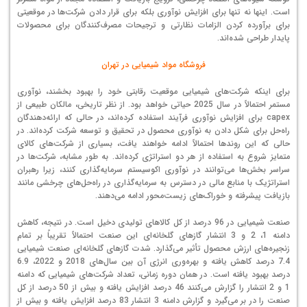
است. اینها نه تنها برای افزایش نوآوری بلکه برای قرار دادن شرکت‌ها در موقعیتی
برای برآورده کردن الزامات نظارتی و ترجیحات مصرف‌کنندگان برای محصولات
پایدار طراحی شده‌اند.
فروشگاه مواد شیمیایی در تهران
برای اینکه شرکت‌های شیمیایی موقعیت رقابتی خود را بهبود بخشند، نوآوری
مستمر احتمالاً در سال 2025 حیاتی خواهد بود. از نظر تاریخی، مالکان طبیعی از
capex برای افزایش نوآوری فرآیند استفاده کرده‌اند، در حالی که ارائه‌دهندگان
راه‌حل برای شکل دادن به نوآوری محصول در تحقیق و توسعه شرکت کرده‌اند. در
حالی که این روندها احتمالاً ادامه خواهند یافت، بسیاری از شرکت‌های کالای
متمایز شروع به استفاده از هر دو استراتژی کرده‌اند. به طور مشابه، شرکت‌ها در
سراسر بخش‌ها می‌توانند در نوآوری اکوسیستم سرمایه‌گذاری کنند، زیرا رهبران
استراتژیک با منابع مالی در دسترس به سرمایه‌گذاری در راه‌حل‌های چرخشی مانند
بازیافت پیشرفته و خوراک‌های زیست‌محور ادامه می‌دهند.
صنعت شیمیایی در 96 درصد از کل کالاهای تولیدی دخیل است. در نتیجه، کاهش
دامنه 1، 2 و 3 انتشار گازهای گلخانه‌ای این صنعت احتمالاً تقریباً بر تمام
زنجیره‌های ارزش محصول تأثیر می‌گذارد. شدت گازهای گلخانه‌ای صنعت شیمیایی
7.4 درصد کاهش یافته و بهره‌وری انرژی آن بین سال‌های 2018 و 2022، 6.9
درصد بهبود یافته است. در همان دوره زمانی، تعداد شرکت‌های شیمیایی که دامنه
1 و 2 انتشار را گزارش می‌کنند 46 درصد افزایش یافته و بیش از 50 درصد از کل
صنعت را در بر می‌گیرد و گزارش دامنه 3 انتشار 83 درصد افزایش یافته و بیش از