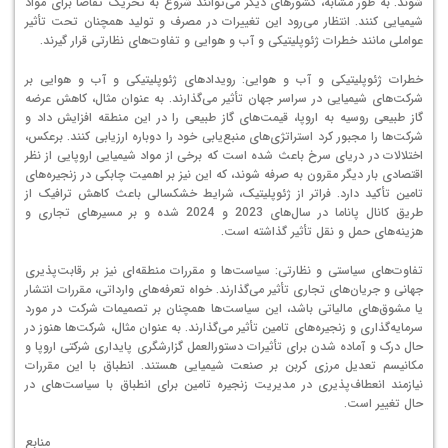
شوند. به طور مشابه، کشورهای دیگر می‌توانند شروع به تحریک تقاضا برای مواد
شیمیایی کنند. انتظار می‌رود این تغییرات در مصرف و تولید همچنان تحت تأثیر
عواملی مانند خطرات ژئوپلیتیکی و آب و هوایی و تفاوت‌های نظارتی قرار گیرند.
خطرات ژئوپلیتیکی و آب و هوایی: رویدادهای ژئوپلیتیکی و آب و هوایی بر
شرکت‌های شیمیایی در سراسر جهان تأثیر می‌گذارند. به عنوان مثال، کاهش عرضه
گاز طبیعی روسیه به اروپا، قیمت‌های گاز طبیعی را در این منطقه افزایش داد و
شرکت‌ها را مجبور کرد استراتژی‌های منبع‌یابی خود را دوباره ارزیابی کنند. برعکس،
اختلالات در دریای سرخ باعث شده است که برخی از مواد شیمیایی اروپایی از نظر
اقتصادی بار دیگر مقرون به صرفه شوند، که این نیز بر اهمیت چابکی در زنجیره‌های
تامین تأکید دارد. فراتر از ژئوپلیتیک، شرایط خشکسالی باعث کاهش ترافیک از
طریق کانال پاناما در سال‌های 2023 و 2024 شده و بر مسیرهای تجاری و
هزینه‌های حمل و نقل تأثیر گذاشته است.
تفاوت‌های سیاستی و نظارتی: سیاست‌ها و مقررات منطقه‌ای نیز بر رقابت‌پذیری
جهانی و جریان‌های تجاری تأثیر می‌گذارند. خواه تعرفه‌های وارداتی، مقررات انتشار
یا مشوق‌های مالیاتی باشد، این سیاست‌ها همچنان بر تصمیمات شرکت در مورد
سرمایه‌گذاری و زنجیره‌های تامین تأثیر می‌گذارند. به عنوان مثال، شرکت‌ها هنوز در
حال درک و آماده شدن برای تأثیرات دستورالعمل گزارشگری پایداری شرکتی اروپا و
مکانیسم تعدیل مرزی کربن بر صنعت شیمیایی هستند. انطباق با این مقررات
نیازمند انعطاف‌پذیری در مدیریت زنجیره تامین برای انطباق با سیاست‌های در
حال تغییر است.
منابع