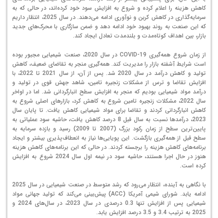
کاهش هزینه را اعلام کرده و شروع به افزایش سود خود کرده‌اند، در حالی که به
سرمایه‌گذاری در کاهش کربن و نوآوری ادامه می‌دهند. در سال 2025، انتظار داریم
که این صنعت به روند بهبود خود ادامه دهد و ضمن سازگاری با محرک‌های جدید
بازار، بین اهداف کوتاه‌مدت و بلندمدت تعادل ایجاد کند.
از زمان شروع همه‌گیری COVID-19 در سال 2020، صنعت شیمیایی مجبور بوده
است شرایط آشفته بازار را مدیریت کند. همه‌گیری منجر به تقاضای ضعیف، کاهش
تولید و کاهش درآمد در سال 2020 شد. پس از آن، از سال 2021 تا 2022، با
افزایش تقاضا و ترس از مشکلات زنجیره تامین، شاهد جهش قوی در تولید و
درآمد مواد شیمیایی بودیم که منجر به افزایش سطح انبارگردانی شد. اما در اواخر
سال 2022، مشکلات زنجیره تامین شروع به کاهش کرد، بازارهای اصلی شروع به
کاهش انبارگردانی کردند و تقاضا برای مواد شیمیایی کاهش یافت. تا پایان سال
2023، درآمدها نسبت به سال قبل 8 درصد کاهش یافت، حاشیه سود عملیاتی به
پایین‌ترین سطح از زمان رکود بزرگ (2007 تا 2009) رسید و بازده سرمایه به
سطح قبل از همه‌گیری بازگشت. این پویایی‌ها نیاز به انعطاف‌پذیری بیشتر و ایجاد
برنامه‌های کاهش هزینه را برجسته کردند. در حالی که این برنامه‌های کاهش هزینه
هنوز در حال اجرا هستند، حاشیه سود در نیمه اول سال 2024 شروع به افزایش
کرده است.
با نگاهی به آینده، انتظار می‌رود که رشد متوسط در صنعت شیمیایی در سال 2025
ادامه یابد. شورای شیمی آمریکا (ACC) پیش‌بینی می‌کند که تولید جهانی مواد
شیمیایی پس از افزایش تنها 0.3 درصدی در سال 2023، در سال‌های 2024 و
2025 به ترتیب 3.4 و 3.5 درصد افزایش یابد.