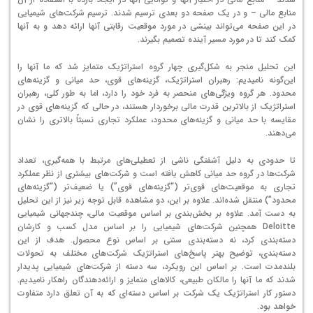
منابع مالی – و در یک صفحه دو بعدی ترسیم شدند. ترسیم شرکت‌های شیمیایی
در این صفحه می‌تواند بینشی در مورد موقعیت رقابتی آنها ارائه دهد و به آنها
کمک کند تا در مورد مسیر آینده تصمیم بگیرند.
این تحلیل منجر به شکل‌گیری چهار گروه استراتژیک متمایز شد که ما آنها را
این‌گونه نامیدیم: رهبران استراتژیک، گزینه‌های قوی، حد میانی و گزینه‌های
محدود. هر گروه ویژگی‌های منحصر به فرد خود را دارد، اما به طور کلی، رهبران
استراتژیک از بالاترین قدرت مالی برخوردار هستند، در حالی که گزینه‌های قوی در
مقایسه با حد میانی و گزینه‌های محدود، عملکرد تجاری نسبتاً بالاتری را نشان
می‌دهند.
تا حدودی به دلیل آشفتگی ناشی از تعطیلی‌های مرتبط با همه‌گیری، تعداد
شرکت‌ها در گروه حد میانی کاهش یافته است و شرکت‌های بیشتری از نظر عملکرد
تجاری به موقعیت‌های قوی‌تر (“گزینه‌های قوی”) یا ضعیف‌تر (“گزینه‌های
محدود”) منتقل شده‌اند. علاوه بر این، دو مشاهده قابل توجه زیر نیز از این تحلیل
به دست آمد. علاوه بر بخش‌بندی بر اساس موقعیت مالی، چندجهانی شیمیایی
Deloitte همچنین شرکت‌های شیمیایی را بر اساس مدل کسب و کارشان
دسته‌بندی کرد، نه دسته‌بندی سنتی بر اساس نوع محصول. هدف از این
دسته‌بندی، توضیح بهتر پاسخ‌های استراتژیک شرکت‌های مختلف به تحولات
بلندمدت است. بر اساس این رویکرد، سه دسته از شرکت‌های شیمیایی پدیدار
شدند که ما آنها را مالکان طبیعی، کالاهای متمایز و ارائه‌دهندگان راهکار نامیدیم.
دستور کار استراتژیک یک شرکت بر اساس دسته‌ای که به آن تعلق دارد متفاوت
خواهد بود.