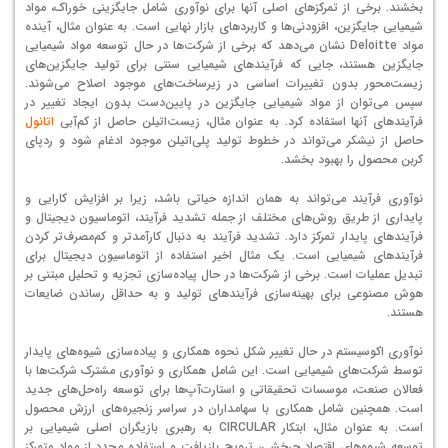
بخشند. برخی از تمرکزهای اصلی آنها برای نوآوری شامل جایگزینی خوراک، مواد
شیمیایی جایگزین، افزودنی‌ها و کاربردهای بازار نهایی است. به عنوان مثال، آینده
مواد Deloitte نشان می‌دهد که برخی از شرکت‌ها در حال توسعه مواد شیمیایی
جایگزین هستند، جایی که فرآیندهای شیمیایی سنتی برای تولید جایگزین‌های
زیست‌محور بدون تغییرات اساسی در زیرساخت‌های موجود اصلاح می‌شوند.
سپس می‌توان از مواد شیمیایی جایگزین در پایین‌دست بدون ایجاد تغییر در
فرآیندهای آنها استفاده کرد. به عنوان مثال، زیست‌اتیلن حاصل از کم‌آبی
اتانول
حاصل از نیشکر می‌تواند در خطوط تولید پلی‌اتیلن موجود ادغام شود و ردپای
کربن محصول را بهبود بخشد.
نوآوری فرآیند می‌تواند به همان اندازه حیاتی باشد، زیرا بر افزایش کارایی و
پایداری از طریق روش‌های مختلف از جمله تشدید فرآیند، اتوماسیون دیجیتال و
فرآیندهای پایدار تمرکز دارد. تشدید فرآیند به دنبال کارآمدتر و کم‌مصرف‌تر کردن
فرآیندهای شیمیایی است. یک مثال اخیر استفاده از اتوماسیون دیجیتال برای
تبدیل عملیات است. برخی از شرکت‌ها در حال پیاده‌سازی تجزیه و تحلیل مبتنی بر
هوش مصنوعی برای بهینه‌سازی فرآیندهای تولید و به حداقل رساندن ضایعات
هستند.
نوآوری اکوسیستم در حال تغییر شکل نحوه همکاری و پیاده‌سازی شیوه‌های پایدار
توسط شرکت‌های شیمیایی است. این شامل همکاری و نوآوری مشترک شرکت‌ها با
فعالان صنعت، موسسات تحقیقاتی و استارت‌آپ‌ها برای توسعه راه‌حل‌های جدید
است. همچنین شامل همکاری با سهامداران در سراسر زنجیره‌های ارزش محصول
است. به عنوان مثال، ابتکار CIRCULAR به رهبری بازیگران اصلی شیمیایی بر
توسعه شیوه‌های اقتصاد چرخشی، ترویج بازیافت و استفاده مجدد از مواد متمرکز