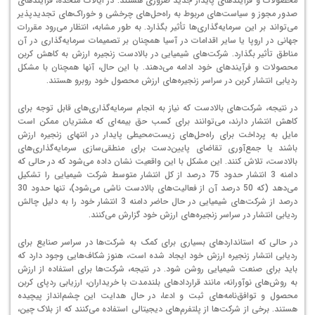
محصولات و فرآیندهای پایدار جدید ضروری هستند. در ایالات متحده، فرآیندهای
صدور مجوز و سیاست‌های مربوط به راه‌حل‌های چرخشی و خوراک‌های تجدیدپذیر
می‌تواند بر این سرمایه‌گذاری‌ها تأثیر بگذارد. به طور مشابه، انتظار می‌رود مقررات
جهانی در اروپا یا سایر اقدامات در آسیا همچنان بر تصمیمات سرمایه‌گذاری در آن
مناطق تأثیر بگذارد. شرکت‌های شیمیایی در بالادست زنجیره ارزش به کاهش کربن
محصولات و فرآیندهای خود ادامه می‌دهند. با این حال، آنها همچنان با مشکل
ردیابی انتشار کربن در سراسر زنجیره‌های ارزش محصول خود روبرو هستند.
در نتیجه، شرکت‌های بالادست که نیاز به انجام سرمایه‌گذاری‌های قابل توجه برای
کاهش انتشار دارند، می‌توانند برای کسب حق بیمه‌ای که مشتریان ممکن است
مایل به پرداخت برای راه‌حل‌های زیست‌محیطی پایدار در انتهای زنجیره ارزش
باشند یا جمع‌آوری تقاضای پایین‌دست برای منطقی‌سازی سرمایه‌گذاری‌های
بالادست، تلاش کنند. این مشکل با این واقعیت نشان داده می‌شود که در حالی که
دامنه 3 انتشار حدود 75 درصد از کل انتشار متوسط شرکت شیمیایی را تشکیل
می‌دهد (که 50 درصد آن از فعالیت‌های بالادست ناشی می‌شود)، تنها حدود 30
درصد از شرکت‌های شیمیایی در حال حاضر دامنه 3 انتشار خود را به دلیل چالش
ردیابی انتشار در سراسر زنجیره‌های ارزش خود گزارش می‌کنند.
در حالی که استانداردهای بسیاری برای کمک به شرکت‌ها در سراسر صنایع برای
ردیابی انتشار زنجیره ارزش خود ایجاد شده است، هنوز شکاف‌هایی وجود دارد که
باید برای صنعت شیمیایی روشن شود. در نتیجه، شرکت‌ها برای استفاده از ارزش
به روش‌های نوآورانه، مانند قراردادهای بلندمدت با خریداران، ارزیابی ردپای کربن
محصول و توافق‌نامه‌های ثبت و ادعا، در حال هدایت این چشم‌انداز پیچیده
هستند. برخی از شرکت‌ها از پلتفرم‌های دیجیتالی استفاده می‌کنند که از بلاک چین،