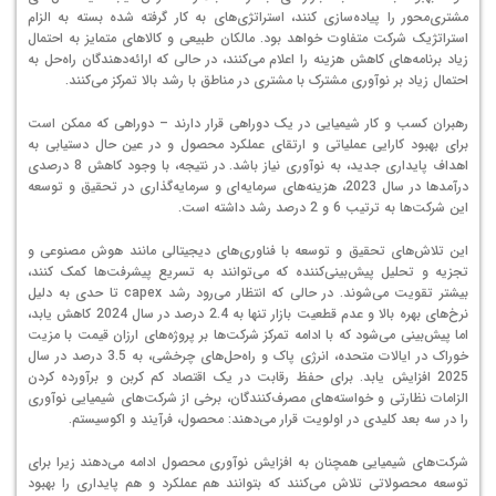
مشتری‌محور را پیاده‌سازی کنند، استراتژی‌های به کار گرفته شده بسته به الزام
استراتژیک شرکت متفاوت خواهد بود. مالکان طبیعی و کالاهای متمایز به احتمال
زیاد برنامه‌های کاهش هزینه را اعلام می‌کنند، در حالی که ارائه‌دهندگان راه‌حل به
احتمال زیاد بر نوآوری مشترک با مشتری در مناطق با رشد بالا تمرکز می‌کنند.
رهبران کسب و کار شیمیایی در یک دوراهی قرار دارند – دوراهی که ممکن است
برای بهبود کارایی عملیاتی و ارتقای عملکرد محصول و در عین حال دستیابی به
اهداف پایداری جدید، به نوآوری نیاز باشد. در نتیجه، با وجود کاهش 8 درصدی
درآمدها در سال 2023، هزینه‌های سرمایه‌ای و سرمایه‌گذاری در تحقیق و توسعه
این شرکت‌ها به ترتیب 6 و 2 درصد رشد داشته است.
این تلاش‌های تحقیق و توسعه با فناوری‌های دیجیتالی مانند هوش مصنوعی و
تجزیه و تحلیل پیش‌بینی‌کننده که می‌توانند به تسریع پیشرفت‌ها کمک کنند،
بیشتر تقویت می‌شوند. در حالی که انتظار می‌رود رشد capex تا حدی به دلیل
نرخ‌های بهره بالا و عدم قطعیت بازار تنها به 2.4 درصد در سال 2024 کاهش یابد،
اما پیش‌بینی می‌شود که با ادامه تمرکز شرکت‌ها بر پروژه‌های ارزان قیمت با مزیت
خوراک در ایالات متحده، انرژی پاک و راه‌حل‌های چرخشی، به 3.5 درصد در سال
2025 افزایش یابد. برای حفظ رقابت در یک اقتصاد کم کربن و برآورده کردن
الزامات نظارتی و خواسته‌های مصرف‌کنندگان، برخی از شرکت‌های شیمیایی نوآوری
را در سه بعد کلیدی در اولویت قرار می‌دهند: محصول، فرآیند و اکوسیستم.
شرکت‌های شیمیایی همچنان به افزایش نوآوری محصول ادامه می‌دهند زیرا برای
توسعه محصولاتی تلاش می‌کنند که بتوانند هم عملکرد و هم پایداری را بهبود