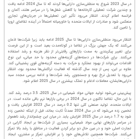
در سال 2023 شروع به منطقی‌سازی دارایی‌ها کردند که تا سال 2024 ادامه یافت
و چندین شرکت تعطیلی کارخانه‌ها یا کاهش شغل‌ها را در سراسر هلند، آلمان و
فرانسه اعلام کردند. انتظار می‌رود تأثیر این تعطیلی‌ها در جریان‌های تجاری
منعکس شود و صادرات از ایالات متحده یا خاورمیانه احتمالاً در آینده تقاضای اروپا
را تامین کند.
انتظار می‌رود منطقی‌سازی دارایی‌ها تا سال 2025 ادامه یابد زیرا شرکت‌ها اذعان
می‌کنند که یک جهش بزرگ در تقاضا در کوتاه‌مدت بعید است و از این فرصت
برای تغییر پیکربندی به سمت بازارهای رقابتی‌تر از نظر هزینه و رشد استفاده
می‌کنند. برای شرکت‌ها در دسته‌های گزینه‌های محدود یا حد میانی، این نوع
اقدامات می‌تواند از بهبود عملکرد و حرکت به دسته گزینه‌های قوی پشتیبانی کند.
علاوه بر این، پس از چند سال گذشته که فعالیت تراکنش‌ها محدود بود، انتظار
می‌رود با تعدیل نرخ بهره و جستجوی رشد شرکت‌ها و ادامه بررسی مجدد سبد
دارایی‌هایشان، معاملات ادغام و تملک بیشتری در سال 2025 اعلام شود.
پیش‌بینی می‌شود تولید جهانی مواد شیمیایی در سال 2025، 3.5 درصد رشد کند.
با این حال، تقاضا تاکنون در سال 2024 در برخی بازارها نرم باقی مانده است. در
ایالات متحده، تولید صنعتی کلی تنها 0.2 درصد در سال 2023 افزایش یافت و
تخمین زده می‌شود که در سال 2024 عمدتاً ثابت بماند، قبل از اینکه تخمین زده
شود به 1.7 درصد در سال 2025 افزایش یابد. در میان این چشم‌انداز رشد ناهموار
در سراسر بازارهای نهایی مواد شیمیایی، بسیاری از شرکت‌ها بر ایجاد کارایی در
تجارت اصلی خود و در عین حال دو برابر کردن فعالیت در مناطق با رشد بالا تمرکز
می‌کنند. شرکت‌ها همچنین تلاش‌های خود را بر افزایش تمرکز بر مشتری، ایجاد