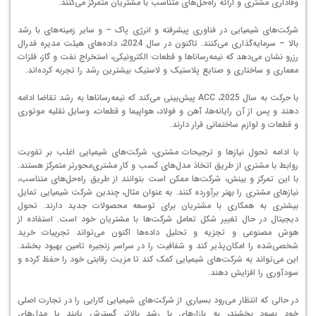
وفاداری مشتری و ارائه راه‌حل‌های متناسب با مشتریان متمرکز می‌کنند.
شرکت‌های شیمیایی در فناوری پیشرفته و انرژی پاک – و سایر زمینه‌های با رشد
بالا – سرمایه‌گذاری می‌کنند. تاکنون در سال 2024، داده‌های هیئت مدیره فدرال
رزرو نشان می‌دهد که نیمه‌رساناها و قطعات الکترونیکی، استخراج نفت و گاز، فلزات
معماری و ساختاری و صنایع پلاستیک و لاستیک بیشترین رشد را تجربه کرده‌اند.
با حرکت به سال 2025، ACC پیش‌بینی می‌کند که نیمه‌رساناها به رشد تقاضا ادامه
دهند و پس از آن رایانه‌ها، آهن و فولاد، هواپیما و قطعات، وسایل نقلیه موتوری
و قطعات و لوازم ساختمانی قرار دارند.
با ادامه تحول نیازها و ترجیحات مشتری، شرکت‌های شیمیایی اغلب بر تقویت
روابط با مشتری از طریق اتخاذ مدل‌های کسب و کار مشتری‌محورتر متمرکز هستند.
با این تمرکز و بینش، شرکت‌ها ممکن است بتوانند از طریق راه‌حل‌های متناسب،
نیازهای مشتری را بهتر برآورده کنند. به عنوان مثال، چندین شرکت شیمیایی تمایل
بیشتری به همکاری با مشتریان برای توسعه محصولات جدید دارند. تحول
دیجیتال در حال تغییر شکل تعامل شرکت‌ها با مشتریان خود است. استفاده از
هوش مصنوعی و تجزیه و تحلیل داده‌ها اکنون می‌تواند تجربیات خرید
شخصی‌شده را امکان‌پذیر کند و شفافیت را در سراسر زنجیره تامین بهبود بخشد.
این می‌تواند به شرکت‌های شیمیایی کمک کند تا مزیت رقابتی خود را حفظ کرده و
سودآوری را افزایش دهند.
در حالی که انتظار می‌رود بسیاری از شرکت‌های شیمیایی کارایی را در تجارت اصلی
خود بهبود بخشند، به بازارهای با رشد بالاتر گسترش یابند یا مدل‌های