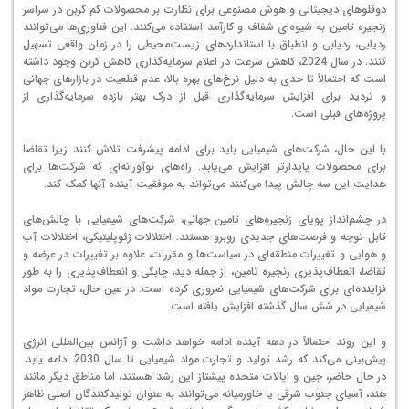
دوقلوهای دیجیتالی و هوش مصنوعی برای نظارت بر محصولات کم کربن در سراسر
زنجیره تامین به شیوه‌ای شفاف و کارآمد استفاده می‌کنند. این فناوری‌ها می‌توانند
ردیابی، ردیابی و انطباق با استانداردهای زیست‌محیطی را در زمان واقعی تسهیل
کنند. در سال 2024، کاهش سرعت در اعلام سرمایه‌گذاری کاهش کربن وجود داشته
است که احتمالاً تا حدی به دلیل نرخ‌های بهره بالا، عدم قطعیت در بازارهای جهانی
و تردید برای افزایش سرمایه‌گذاری قبل از درک بهتر بازده سرمایه‌گذاری از
پروژه‌های قبلی است.
با این حال، شرکت‌های شیمیایی باید برای ادامه پیشرفت تلاش کنند زیرا تقاضا
برای محصولات پایدارتر افزایش می‌یابد. راه‌های نوآورانه‌ای که شرکت‌ها برای
هدایت این سه چالش پیدا می‌کنند می‌تواند به موفقیت آینده آنها کمک کند.
در چشم‌انداز پویای زنجیره‌های تامین جهانی، شرکت‌های شیمیایی با چالش‌های
قابل توجه و فرصت‌های جدیدی روبرو هستند. اختلالات ژئوپلیتیکی، اختلالات آب
و هوایی و تغییرات منطقه‌ای در سیاست‌ها و مقررات، علاوه بر تغییرات در عرضه و
تقاضا، انعطاف‌پذیری زنجیره تامین، از جمله دید، چابکی و انعطاف‌پذیری را به طور
فزاینده‌ای برای شرکت‌های شیمیایی ضروری کرده است. در عین حال، تجارت مواد
شیمیایی در شش سال گذشته افزایش یافته است.
و این روند احتمالاً در دهه آینده ادامه خواهد داشت و آژانس بین‌المللی انرژی
پیش‌بینی می‌کند که رشد تولید و تجارت مواد شیمیایی تا سال 2030 ادامه یابد.
در حال حاضر، چین و ایالات متحده پیشتاز این رشد هستند، اما مناطق دیگر مانند
هند، آسیای جنوب شرقی یا خاورمیانه می‌توانند به عنوان تولیدکنندگان اصلی ظاهر