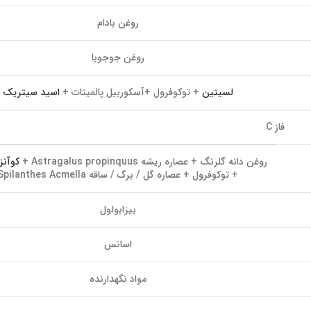
روغن بادام
روغن جوجوبا
لسیتین
+ توکوفرول +آسکوربیل پالمیتات +
اسید سیتریک
فاز C
روغن دانه گلرنگ + عصاره ریشه Astragalus propinquus +
کوآنزیم
+ توکوفرول + عصاره گل / برگ / ساقه Spilanthes Acmella
بیزابولول
اسانس
مواد نگهدارنده