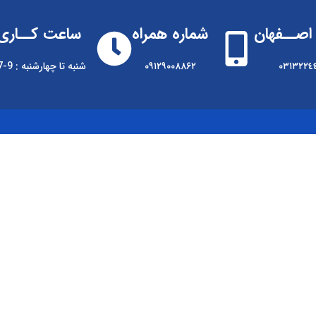
اصــفهان
شماره همراه
ساعت کــاری
٠٣١٣٢٢٤
۰۹۱۲۹۰۰۸۸۶۲
شنبه تا چهارشنبه : 9-17