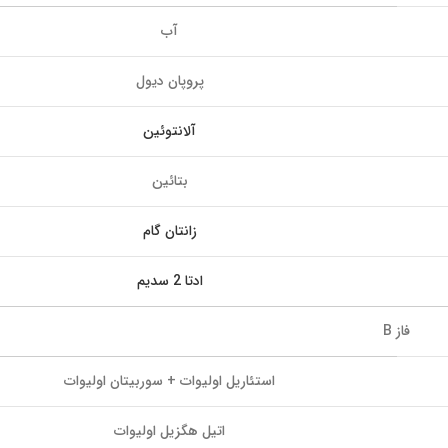
آب
پروپان دیول
آلانتوئین
بتائین
زانتان گام
ادتا 2 سدیم
فاز B
استئاریل اولیوات + سوربیتان اولیوات
اتیل هگزیل اولیوات