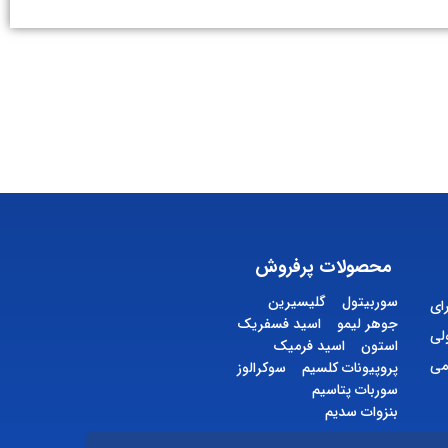
محصولات پرفروش
سوربیتول
گلیسیرین
ای
جوهر لیمو
اسید فسفریک
لی
استون
اسید فرمیک
می
پروپیونات کلسیم
سوکرالوز
سوربات پتاسیم
بنزوات سدیم