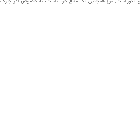
و انگور است. موز همچنین یک منبع خوب است، به خصوص اگر اجازه ن