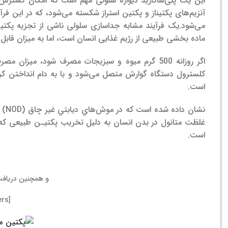
این یک پلی‌ساکارید دیواره سلولی مهم است که امکان گسترش دی
آنزیم‌های پکتیناز و پکتین استراز شکسته می‌شود، که در این فرآ
می‌شود.
یک فرآیند مشابه جداسازی سلولی ناشی از تجزیه پکتین
ماده بخشی طبیعی از رژیم غذایی انسان است، اما به میزان قابل
اگر روزانه 500 گرم میوه و سبزیجات مصرف شود، میزان مصرف آن از میوه و سبزیجات تقریباً 5 گرم تخمین‌زده می‌شود.
کلسترول دستگاه گوارش متصل می‌شود و با به دام انداختن کر
است.
نشان داده شده است كه در موش‌هاي ديابتي غير چاق (NOD) ميزان بروز ديابت افزايش مي‌يابد.
غلظت متانول در بدن انسان به دلیل تخریب پکتیـن طبیعی که با 
است.
و همچنین دریاف
[display_all_numbers]