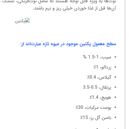
توت‌ها به ویژه قابل توجه هستند که شامل توت‌فرنگی، تمشک 
آن‌ها قبل از غذا خوردن خیلی ریز و نرم باشند.
خرید پکتین
سطح معمول پکتین موجود در میوه تازه عبارت‌اند از:
سیب، 1-1.5 %
زردآلو، 1٪
گیلاس، 0.4٪
پرتقال، 0.5-3.5
هویج، 1.4٪
پوست مرکبات، 30٪
باسن گل رز، 15٪