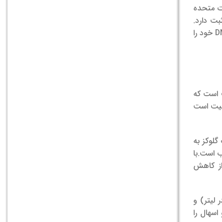
ات متحده
دی مثبت دارد.
گندله‌های سطح پکتیناسه، که غنی از پکتین هستند، لایه‌ای از مخاط را ایجاد می‌کنند که دارای شبنم است و به سلول کمک می‌کند تا DNA خود را
 است که
لفیت است
گلوکز به
ب است.
با
ز کاهش
ن در 69/2 میلی‌گرم در لیتر (0.070 میلی‌مول در لیتر) و
اسهال را