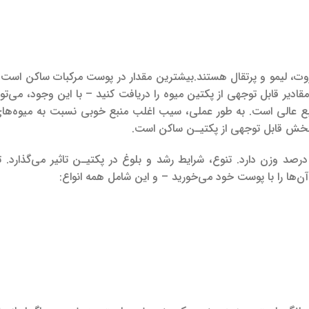
، لیمو و پرتقال هستند.بیشترین مقدار در پوست مرکبات ساکن است، 
 6 گریپ‌فروت را بخورید تا مقادیر قابل توجهی از پکتین میوه را دریافت کنید – با این وجود، می‌ت
ع عالی است. به طور عملی، سیب اغلب منبع خوبی نسبت به میوه‌های
ن بخش قابل توجهی از پکتیـن ساکن است.
دار پکتین در پالپ سیب به طور گسترده‌ای از 0.14 تا 1.15 درصد وزن دارد. تنوع، شرایط رشد و بلوغ در پکتیـن تاثیر می‌گذ
ن‌ها را با پوست خود می‌خورید – و این شامل همه انواع: