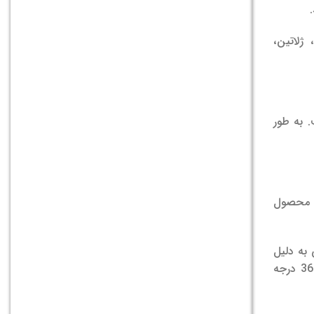
ژلاتین،
 به طور
 محصول
 به دلیل
حساسیت به دما، مجدداً تنظیم می‌شود. نقطه ذوب ژل ژلاتین حدود 35 درجه سانتی‌گراد است که درست زیر دمای معمولی بدن 36 درجه