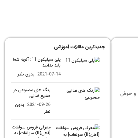
جدیدترین مقالات آموزشی
پلی سیلیکون 11: آنچه شما
باید بدانید
2021-07-14
بدون نظر
رنگ های مصنوعی در
رم و خوش
صنایع غذایی
2021-09-26
بدون
نظر
معرفی فروس سولفات
[آهن(II) سولفات] به