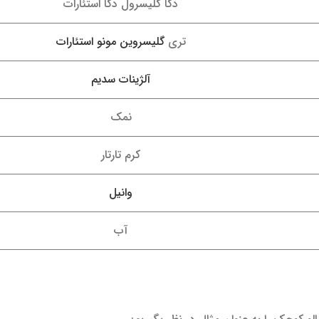
دکا گلیسرول دکا استئارات
تری
گلیسروین مونو استئارات
آلژینات سدیم
نمک
کرم تارتار
وانیل
آب