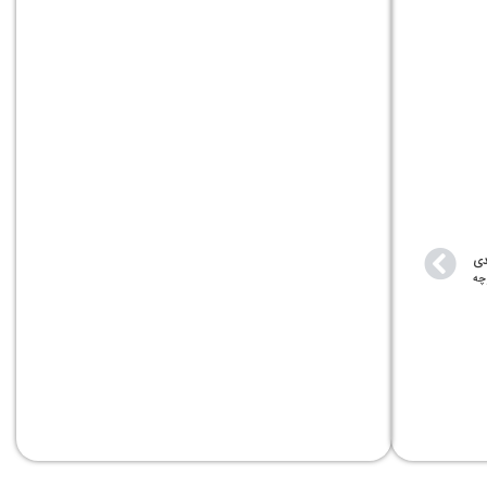
دی
چه