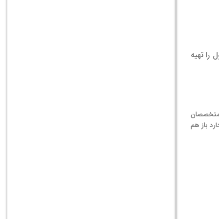
 را تهیه
 متخصصان
رد باز هم