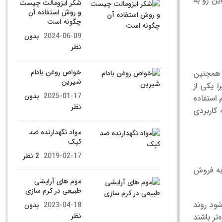
ین رو به
شکر ایزومالت چیست
و روش استفاده آن
چگونه است
2024-06-09
بدون
نظر
خواص روغن بادام
 همچنین
شیرین
ا یکی از
2025-01-17
بدون
 استفاده
نظر
 کاربردی
مواد نگهدارنده ضد
کپک
2019-02-17
2 نظر
 به فروش
موم های آرایشی
طبیعی در کرم سازی
ود روند
2023-04-18
بدون
نظر
تر باشند