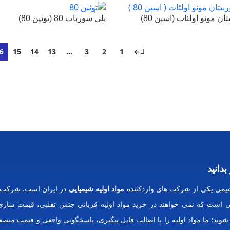
دن به سبد خرید
ان مونو اولئات (اسپن 80)
پلی سوربات 80 (توئین 80)
ومان
240,000
تومان
دن به سبد خرید
افزودن به سبد خرید
6
15
14
13
…
3
2
1
←
بدانید
می یکی از شرکت های واردکننده
مواد اولیه شیمیایی
در ایران است. شرکت 
ایی است که نمی خواهند در خرید مواد اولیه قربانی جنس تقلبی، قیمت سازی
 شوند؛ ما مواد اولیه را با اصالت قابل پیگیری، پاسخگویی واقعی و قیمت منصفا