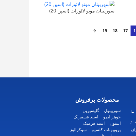
سوربیتان مونو لائورات (اسپن 20)
220,000
تومان
افزودن به سبد خرید
→
19
18
17
1
محصولات پرفروش
سوربیتول
گلیسیرین
ما
جوهر لیمو
اسید فسفریک
 و
استون
اسید فرمیک
پروپیونات کلسیم
سوکرالوز
نه
سوربات پتاسیم