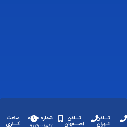
تــلفن
تــلفن
شماره همراه
ساعت
تـهران
اصــفهان
کــاری
۰۹۱۲۹۰۰۸۸۶۲