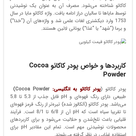
کاکائو شناخته می‌شود. مصرف آن به عنوان یک نوشیدنی
توسط مایاها تا سالیان دراز ادامه یافت. واژه کاکائو مایا در سال
1753 وارد دیکشنری لغات علمی شد و واژه‌های آن (“خدا”)
و برما (“شهد” یا “غذا”) یونانی لاتین هستند.
فروش پودر کاکائو s9 ترکیه
کاربردها و خواص پودر کاکائو Cocoa
Powder
پودر کاکائو (
پودر کاکائو به انگلیسی:
Cocoa Powder)
طبیعی دارای رنگ قهوه‌ای و pH قابل جذب از 5.3 تا 5.8
می‌باشد. پودر کاکائو (آلکالوز شده) تیره‌تر از رنگ قرمز قهوه‌ای
تا تقریبا سیاه است که pH آن از 6/8 تا 8/1 است. فرآیند
قلیایی باعث تلخ‌شدن و حلالیت می‌شود و برای کاربردهای
محصولات نوشیدنی مهم است. تمام این مقادیر pH برای
استفاده غذایی در نظر گرفته می‌شوند.