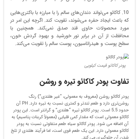
10.
کاکائو می‌تواند دندان‌های سالم را با مبارزه با باکتری‌هایی
که باعث ایجاد حفره می‌شوند، تقویت کند. اگرچه این امر در
مورد محصولات حاوی قند صدق نمی‌کند.
همچنین با
محافظت از آن در برابر نور خورشید و بهبود گردش خون،
سطح پوست و هیدراتاسیون، پوست سالم را تقویت می‌کند.
پودر کاکائو قیمت کیلویی
تفاوت پودر کاکائو تیره و روشن
پودر کاکائو روشن (معروف به معمولی، “غیر هلندی”) رنگ
روشن‌تری دارد و طعم تندتر و کمتری نسبت به تیره دارد. PH آن
حدود 5.5 است. پودر کاکائو تیره “هلندی” و گرانتر است. این پودر
کاکائو معمولی است که مقدار کمی قلیایی (معمولاً کربنات پتاسیم) به
آن اضافه می شود. پودر کاکائو سیاه طعم متفاوتی نسبت به پودر
کاکائو معمولی دارد. این یک طعم قوی است، اما فرآیند هلندی از تلخ
شدن آن جلوگیری می کند.