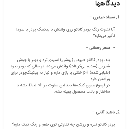
دیدگاهها
فرمولا
آرا
حفظ‌کنن
سجاد حیدری
–
اس
آیا تفاوت رنگ پودر کاکائو روی واکنش با بیکینگ پودر یا سودا
تأثیر می‌ذاره؟
سحر رحمانی
–
بله، پودر کاکائو طبیعی (روشن) اسیدی‌تره و بهتر با جوش
شیرین (سدیم بی‌کربنات) واکنش می‌ده، در حالی که پودر تیره
(قلیایی‌شده) pH خنثی یا بازی داره و نیاز به بیکینگ‌پودر برای
ورآمدن داره.
در فرمولاسیون کیک‌ها باید این تفاوت در pH لحاظ بشه تا
ساختار و بافت محصول بهینه بشه.
ناهید آقایی
–
پودر کاکائو تیره و روشن چه تفاوتی توی طعم و رنگ کیک داره؟