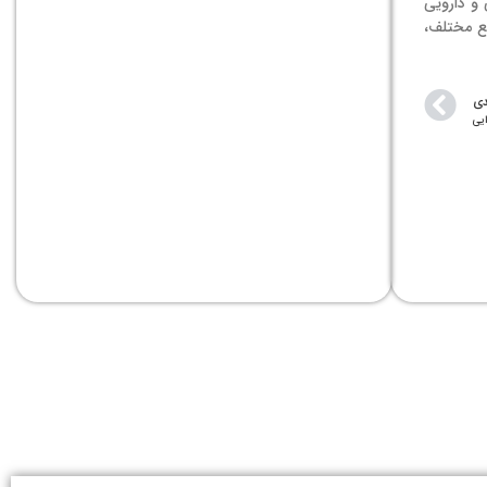
 و دارویی
یع مختلف،
دی
ایی