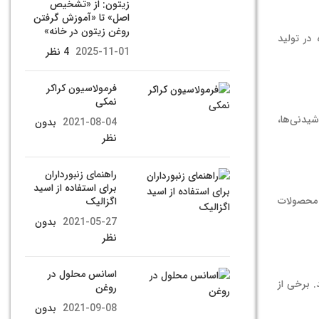
زیتون: از «تشخیص
اصل» تا «آموزش گرفتن
روغن زیتون در خانه»
 pH استفاده می‌شود. این ماده در تولید
2025-11-01
4 نظر
فرمولاسیون کراکر
نمکی
شیدنی‌ها،
2021-08-04
بدون
نظر
راهنمای زنبورداران
برای استفاده از اسید
و محصولات
اگزالیک
2021-05-27
بدون
نظر
اسانس محلول در
. برخی از
روغن
2021-09-08
بدون