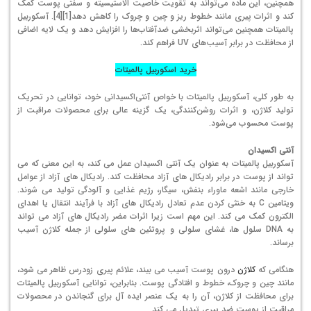
همچنین، این ماده می‌تواند به تقویت خاصیت الاستیسیته و سفتی پوست کمک
کند و اثرات پیری مانند خطوط ریز و چین و چروک را کاهش دهد[1][4]. آسکوربیل
پالمیتات همچنین می‌تواند اثربخشی ضدآفتاب‌ها را افزایش دهد و یک لایه اضافی
از محافظت در برابر آسیب‌های UV فراهم کند.
خرید اسکوربیل پالمیتات
به طور کلی، آسکوربیل پالمیتات با خواص آنتی‌اکسیدانی خود، توانایی در تحریک
تولید کلاژن، و اثرات روشن‌کنندگی، یک گزینه عالی برای محصولات مراقبت از
پوست محسوب می‌شود.
آنتی اکسیدان
آسکوربیل پالمیتات به عنوان یک آنتی اکسیدان عمل می کند، به این معنی که می
تواند از پوست در برابر رادیکال های آزاد محافظت کند. رادیکال های آزاد از عوامل
خارجی مانند اشعه ماوراء بنفش، سیگار، رژیم غذایی و آلودگی تولید می شوند.
ویتامین C به خنثی کردن عدم تعادل رادیکال های آزاد با فرآیند انتقال یا اهدای
الکترون کمک می کند. این مهم است زیرا اثرات مضر رادیکال های آزاد می تواند
به DNA سلول ها، غشای سلولی و پروتئین های سلولی از جمله کلاژن آسیب
برساند.
هنگامی که
کلاژن
درون پوست آسیب می بیند، علائم پیری زودرس ظاهر می شود،
مانند چین و چروک، خطوط و افتادگی پوست. بنابراین، توانایی آسکوربیل پالمیتات
برای محافظت از کلاژن، آن را به یک عنصر ایده آل برای گنجاندن در محصولات
مراقبت از پوست ضد پیری تبدیل می کند.