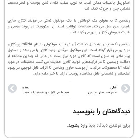
آسکوربیل پالمیتات ممکن است به قوی، سفت نگه داشتن پوست و کمتر مستعد
تشکیل چین و چروک کمک کند.
ویتامین C به عنوان یک کوفاکتور یا یک مولکول کمکی در فرآیند کلاژن سازی
طبیعی بدن عمل می کند. مطالعات توانایی اسید ال اسکوربیک در پیوند عرضی و
تثبیت فیبرهای کلاژن را بررسی کرده اند.
ویتامین C همچنین به دلیل دخالت آن در تولید مولکولی به نام mRNA پروکلاژن
مورد بررسی قرار گرفته است. این مولکول سیگنال تولید کلاژن را می دهد و مسئول
پیام دادن به سلول است که کلاژن مورد نیاز است. در حالی که چندین مطالعه از
دخالت ویتامین C در فرآیندهای تولید کلاژن حمایت می کنند، تحقیقات در مورد
اینکه آیا محصولات مراقبت از پوست حاوی ویتامین C اثرات قابل توجهی در بهبود
استحکام و کشسانی قابل مشاهده پوست دارند یا خیر ادامه دارد.
قبلی
بعدی
طعم دهنده‌های طبیعی
هیدروکسی اتیل دی فسفونیک اسید چیست و چه کاربردی دارد
دیدگاهتان را بنویسید
برای نوشتن دیدگاه باید
وارد بشوید
.