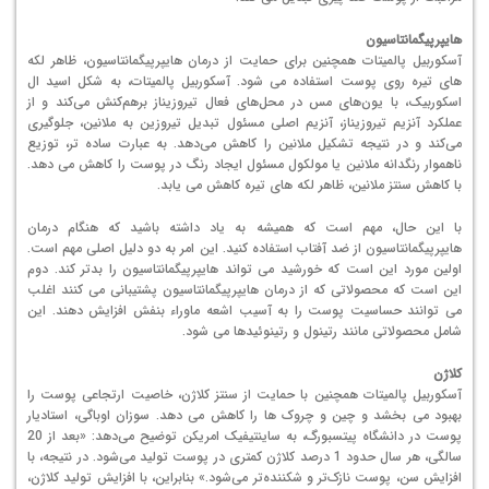
هایپرپیگمانتاسیون
آسکوربیل پالمیتات همچنین برای حمایت از درمان هایپرپیگمانتاسیون، ظاهر لکه
های تیره روی پوست استفاده می شود. آسکوربیل پالمیتات، به شکل اسید ال
اسکوربیک، با یون‌های مس در محل‌های فعال تیروزیناز برهم‌کنش می‌کند و از
عملکرد آنزیم تیروزیناز، آنزیم اصلی مسئول تبدیل تیروزین به ملانین، جلوگیری
می‌کند و در نتیجه تشکیل ملانین را کاهش می‌دهد. به عبارت ساده تر، توزیع
ناهموار رنگدانه ملانین یا مولکول مسئول ایجاد رنگ در پوست را کاهش می دهد.
با کاهش سنتز ملانین، ظاهر لکه های تیره کاهش می یابد.
با این حال، مهم است که همیشه به یاد داشته باشید که هنگام درمان
هایپرپیگمانتاسیون از ضد آفتاب استفاده کنید. این امر به دو دلیل اصلی مهم است.
اولین مورد این است که خورشید می تواند هایپرپیگمانتاسیون را بدتر کند. دوم
این است که محصولاتی که از درمان هایپرپیگمانتاسیون پشتیبانی می کنند اغلب
می توانند حساسیت پوست را به آسیب اشعه ماوراء بنفش افزایش دهند. این
شامل محصولاتی مانند رتینول و رتینوئیدها می شود.
کلاژن
آسکوربیل پالمیتات همچنین با حمایت از سنتز کلاژن، خاصیت ارتجاعی پوست را
بهبود می بخشد و چین و چروک ها را کاهش می دهد. سوزان اوباگی، استادیار
پوست در دانشگاه پیتسبورگ، به ساینتیفیک امریکن توضیح می‌دهد: «بعد از 20
سالگی، هر سال حدود 1 درصد کلاژن کمتری در پوست تولید می‌شود. در نتیجه، با
افزایش سن، پوست نازک‌تر و شکننده‌تر می‌شود.» بنابراین، با افزایش تولید کلاژن،