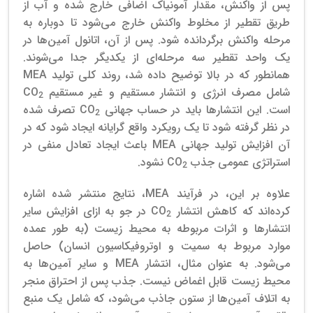
پس از واکنش، مقدار آمونیاک اضافی خارج شده و آب از
طریق تقطیر از مخلوط واکنش خارج می‌شود تا دوباره به
مرحله واکنش برگردانده شود.
پس از آن، اتانول آمین‌ها در
یک واحد تقطیر سه مرحله‌ای از یکدیگر جدا می‌شوند.
همانطور که در بالا توضیح داده شد، روند کلی تولید MEA
شامل مصرف انرژی و انتشار مستقیم و غیر مستقیم CO
2
است. این انتشارها باید در حساب جهانی CO
تصرف شده
2
در نظر گرفته شود تا یک رویکرد واقع گرایانه ایجاد شود که در
آن افزایش تولید جهانی MEA باعث ایجاد تعادل منفی در
استراتژی عمومی جذب CO
نشود.
2
علاوه بر این، در فرآیند MEA، نتایج منتشر شده اشاره
کرده‌اند که کاهش انتشار CO
در جو به ازای افزایش سایر
2
انتشارها و اثرات مربوطه به محیط زیست (به طور عمده
موارد مربوط به سمیت و اوتروفیکاسیون انسان) حاصل
می‌شود.
به عنوان مثال، انتشار MEA و سایر آمین‌ها به
محیط زیست قابل اغماض نیست. جذب پس از احتراق منجر
به اتلاف آمین‌ها از ستون جاذب می‌شود، که شامل یک منبع