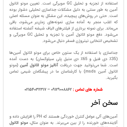
استفاده از تجزیه و تحلیل GC مویرگی است. تعیین مونو اتانول
آمین به طور سنتی به دلیل مشکلات جداسازی تحلیلی دشوار بوده
است. حتی در روش‌های پیچیده، این مشکل به عنوان مسئله اصلی
که اغلب منجر به آماده سازی نمونه‌های زمان‌بر می‌شود، باقی
می‌ماند. برای نمونه برداری از فیلتر‌های الیاف شیشه آغشته استفاده
می‌شود. دفع مونو اتانول آمین با تجزیه و تحلیل GC مویرگی و
تشخیص انتخابی نیتروژن فسفر دنبال می‌شود.
جداسازی با استفاده از یک ستون خاص برای مونو اتانول آمین‌ها
(35٪ دی فنیل و 65٪ دی متیل پلی سیلوکسان) به دست آمده
است. شما می‌توانید جهت دریافت
آنالیز مونو اتانول آمین
(مونو
اتانول آمین msds) با کارشناسان ما در پیشگامان شیمی تماس
بگیرید.
شماره های تماس :
۰۹۱۲۹۰۰۸۸۶۲ – ۰۲۱۵۴۰۳۲۳۱۷
سخن آخر
آمین‌های آلی عوامل کنترل خوردگی هستند که PH را افزایش داده و
آلاینده‌های خورنده را از بین می‌برند. به عنوان مثال،
مونو اتانول