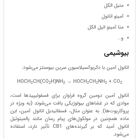
متیل الکل
آمینو اتانول
متا آمینو اتیل الکل
و…
بیوشیمی
اتانول آمین با دكربوكسیلاسیون سرین بیوسنتز می‌شود:
HOCH
CH(CO
H)NH
→ HOCH
CH
NH
+ CO
2
2
2
2
2
2
2
اتانول آمین دومین گروه فراوان برای فسفولیپیدها است،
موادی که در غشاهای بیولوژیکی یافت می‌شوند (به ویژه در
پروکاریوت‌ها). به عنوان مثال، فسفاتیدیل اتانول آمین، این
ماده همچنین در مولکول‌های پیام رسان مانند پالمیتوئیل
اتانول آمید که بر گیرنده‌های CB1 تأثیر دارد، استفاده
می‌شود.