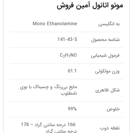
مونو اتانول آمین فروش
به انگلیسی
Mono Ethanolamine
شناسه محصول
141-43-5
فرمول شیمیایی
NO
H
C
2
7
وزن مولکولی
61.1
مایع بی‌رنگ و چسبناک با بوی
شکل ظاهری
نامطلوب
خلوص
99%
166 درجه سانتی گراد – 178
نقطه ذوب
درجه سانتی گراد