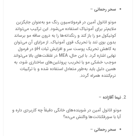
تماس باشید.
بوراکس صنعتی با آنالیز
اطلاعات 
سحر رحمانی
–
معتبر، بسته‌بندی استاندارد و
و شرا
تحویل در حجم‌های مختلف
شوید. م
را فراهم کرده و متقاضیان
نیازها
مونو اتانول آمین در فرمولاسیون رنگ مو به‌عنوان جایگزین
می‌توانند برای
استعلام قیمت
نحو
ملایم‌تر برای آمونیاک استفاده می‌شود. این ترکیب می‌تواند
بوراکس و دریافت مشاوره
محصو
کوتیکول مو را باز کند و رنگدانه‌ها را به درون ساقه مو برساند
فنی پیش از خرید
با
استاندا
بدون بوی تند یا تحریک قوی آمونیاک. از مزایای آن می‌توان
کارشناسان فروش این
به کاهش تحریک پوست سر و افزایش ثبات pH در فرمول
مجموعه در ارتباط باشند.
نهایی اشاره کرد. با این حال، MEA در غلظت‌های بالا می‌تواند
موجب خشکی مو یا تخریب پروتئین‌های ساختاری شود، به
همین دلیل باید به‌طور متعادل استفاده شده و با ترکیبات
نرم‌کننده همراه گردد.
نیما آقازاده
–
مونو اتانول آمین در شوینده‌های خانگی دقیقاً چه کاربردی داره و
آیا با سورفکتانت‌ها واکنش می‌ده؟
سحر رحمانی
–