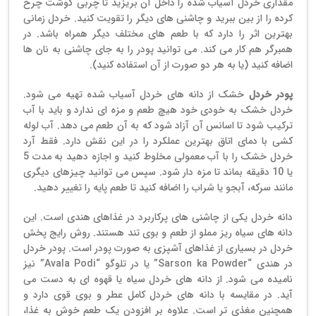
مقداری خردل آسیاب شده را داخل آن بریزید تا چربی گوشت چرخ
کرده را از بین ببرید و چاشنی های دیگر را تقویت کنید. خردل زمانی
بهترین اثر را دارد که با طعم های مختلف دیگر همراه باشد. در
همبرگر هم کار می کند. می توانید پودر را به جای چاشنی به نان ها
اضافه کنید (یا به هر دو صورت از آن استفاده کنید).
پودر خردل
خشک از دانه های خردل آسیاب شده تهیه می شود.
خردل خشک به خودی خود هیچ طعم و مزه ای ندارد و باید با آب
ترکیب شود تا اسانس آن آزاد شود که به آن طعم می دهد. آب لوله
کشی با دمای اتاق بهترین عملکرد را در این نقش دارد. فقط آرد
خردل خشک را با آب معمولی مخلوط کنید و اجازه دهید به مدت 5
یا 10 دقیقه بماند تا مزه دار شود. سپس می توانید چیزهای دیگری
مانند سرکه، آبجو یا شراب را اضافه کنید تا طعم پایه را تغییر دهید.
دانه خردل یکی از چاشنی های پرکاربرد در غذاهای هندی است. این
دانه های سیاه ریز مملو از طعم و بوی تند هستند. روش رایج پخش
خردل در بسیاری از غذاهای آشپزی به صورت پودر است. پودر خردل
در هندی “Sarson ka Powder” یا در تلوگو “Avala Podi” نیز
نامیده می شود. از دانه های خردل سیاه یا قهوه ای به دست می
آید. در مقایسه با دانه های خردل کامل عطر و بوی قوی دارد و
همچنین مغذی تر است. علاوه بر افزودن یک طعم خوش به غذا،