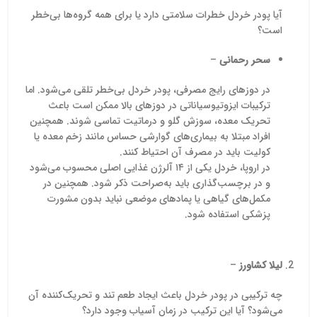
لوسیون‌ه
آیا پودر خردل خطرات سلامتی دارد یا برای همه گروه‌ها بی‌خطر
پیشگاما
است؟
محصول ر
مستقیم، 
سحر رحمانی
–
آنالیز م
برای مص
می‌کند.
در دوزهای رایج مصرفی، پودر خردل بی‌خطر تلقی می‌شود. اما
ترکیبات ایزوتیوسیاناتی در دوزهای بالا ممکن است باعث
تحریک معده، سوزش گلو و درماتیت تماسی شوند. همچنین
افراد مبتلا به بیماری‌های گوارشی حساس مانند زخم معده یا
کولیت باید در مصرف آن احتیاط کنند.
در اروپا، خردل یکی از ۱۴ آلرژن غذایی اصلی محسوب می‌شود
و در برچسب‌گذاری باید به‌صراحت ذکر شود. همچنین در
مکمل‌های گیاهی یا پمادهای موضعی نباید بدون مشورت
پزشکی استفاده شود.
لیلا کشاورز
–
چه ترکیبی در پودر خردل باعث ایجاد طعم تند و تحریک‌کننده آن
می‌شود؟ آیا این ترکیب در زمان آسیاب وجود دارد؟