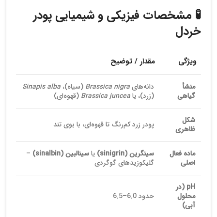
🧪 مشخصات فیزیکی و شیمیایی پودر
خردل
ویژگی
مقدار / توضیح
منشأ
دانه‌های
Brassica nigra
(سیاه)،
Sinapis alba
گیاهی
(زرد)، یا
Brassica juncea
(قهوه‌ای)
شکل
پودر زرد کم‌رنگ تا قهوه‌ای، با بوی تند
ظاهری
ماده فعال
سینگرین (sinigrin)
یا
سینالبین (sinalbin)
–
اصلی
گلیکوزیدهای گوگردی
pH (در
محلول
حدود 6.0–6.5
آبی)