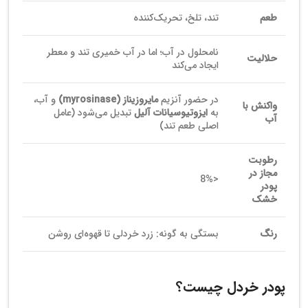
طعم
تند، تلخ، تحریک‌کننده
نامحلول در آب؛ اما در آب خمیری تند و معطر
حلالیت
ایجاد می‌کند
در حضور آنزیم
مایروزیناز (myrosinase)
و آب،
واکنش با
به
ایزوتیوسیانات آلیل
تبدیل می‌شود (عامل
آب
اصلی طعم تند)
رطوبت
مجاز در
<8%
پودر
خشک
رنگ
بستگی به گونه: زرد خردلی تا قهوه‌ای روشن
پودر خردل چیست؟