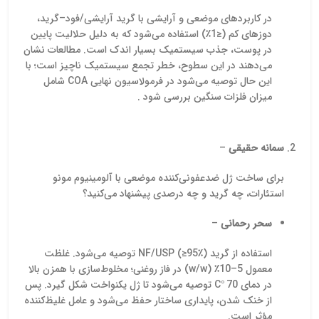
با گواهی آنالیز (COA) برای
در کاربردهای موضعی و آرایشی با گرید آرایشی/فود–گرید،
مصرف واحدهای تولیدی و
صنعتی ارائه می‌دهد. برای
دوزهای کم (≤1٪) استفاده می‌شود که به دلیل حلالیت پایین
دریافت قیمت اسید سیتریک
در پوست، جذب سیستمیک بسیار اندک است. مطالعات نشان
با کارشناسان ما در تماس
می‌دهند در این سطوح، خطر تجمع سیستمیک ناچیز است؛ با
باشید.
این حال توصیه می‌شود در فرمولاسیون نهایی COA شامل
میزان فلزات سنگین بررسی شود .
سمانه حقیقی
–
برای ساخت ژل ضدعفونی‌کننده موضعی با آلومینیوم مونو
استئارات، چه گرید و چه درصدی پیشنهاد می‌کنید؟
سحر رحمانی
–
استفاده از گرید NF/USP (≥95٪) توصیه می‌شود. غلظت
معمول 5–10٪ (w/w) در فاز روغنی؛ مخلوط‌سازی با همزن بالا
در دمای 70 °C توصیه می‌شود تا ژل یکنواخت شکل گیرد. پس
از خنک شدن، پایداری ساختار حفظ می‌شود و عامل غلیظ‌کننده
مؤثر است.