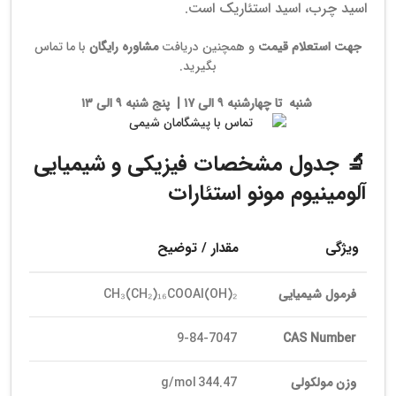
اسید چرب، اسید استئاریک است.
جهت استعلام
قیمت
و همچنین دریافت
مشاوره رایگان
با ما تماس
بگیرید.
شنبه تا چهارشنبه ۹ الی ۱۷ | پنج شنبه ۹ الی ۱۳
🔬 جدول مشخصات فیزیکی و شیمیایی
آلومینیوم مونو استئارات
ویژگی
مقدار / توضیح
فرمول شیمیایی
CH₃(CH₂)₁₆COOAl(OH)₂
7047‑84‑9
CAS Number
وزن مولکولی
344.47 g/mol