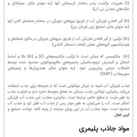
(i) تغییرات برگشت پذیر ساختار کریستالی آنها (به عنوان مثال، سیلیکاژل و
نمک‌های معدنی بی آب)
(ii) گیر افتادن فیزیکی آب از طریق نیروهای مویرگی در ساختار متخلخل کلان آنها
(به عنوان مثال، اسفنج پلی اورتان نرم)
(iii) ترکیبی از گیر افتادن فیزیکی آب از طریق نیروهای مویرگی در ماکرو متخلخل و
هیدراتاسیون گروه‌های عاملی (مانند دستمال کاغذی)
(iv) مکانیسمی که ممکن است با ترکیب مکانیسم‌های (ii) و (iii) بالا و اساساً
انحلال و گسترش ترمودینامیکی زنجیره‌های ماکرومولکولی محدود شده توسط
اتصالات عرضی پیش‌بینی شود. (به عنوان مثال، هیدروژل‌ها و پلیمرهای
سوپرجاذب (SAP))
جذب فیزیکی آب شبیه به غربال مولکولی است که از حفره‌ها برای جذب استفاده
می‌کند. بنابراین، توانایی جذب بستگی به شعاع متوسط ​​حفره دارد و ظرفیت جذب
به طور مثبت با سطح خاص مرتبط است. بنابراین، معایب این جذب آب فیزیکی
آشکار است: آب را نمی‌توان به طور موثر پس از جذب آب قفل کرد و جذب آب
محدود است. مواد جاذب آب در این روش عبارتند از پنبه، کاغذ توالت، اسفنج و
کربن فعال
.
مواد جاذب پلیمری