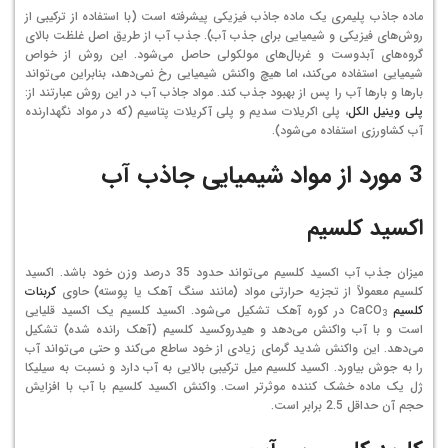
ماده جاذب پلیمری یک ماده جاذب فیزیکی پیشرفته است (با استفاده از ترکیبی از
روش‌های فیزیکی و شیمیایی برای جذب آب). جذب آب از طریق اصل غلظت بالای
گروه‌های آبدوست و غربال‌های مولکولی حاصل می‌شود. این روش از خواص
شیمیایی استفاده می‌کند، اما هیچ واکنش شیمیایی رخ نمی‌دهد، بنابراین می‌تواند
بارها و بارها آب را پس از بهبود جذب کند. مواد جاذب آب در این روش عبارتند از:
پلی وینیل الکل
، پلی اکریلات سدیم و پلی آکریلات پتاسیم (که در مواد نگهدارنده
آب کشاورزی استفاده می‌شود).
3 مورد از مواد شیمیایی جاذب آب
اکسید کلسیم
میزان جذب آب اکسید کلسیم می‌تواند حدود 35 درصد وزن خود باشد. اکسید
کلسیم معمولاً از تجزیه حرارتی مواد (مانند سنگ آهک یا پوسته) حاوی
کربنات
کلسیم
CaCO
در کوره آهک تشکیل می‌شود. اکسید کلسیم یک اکسید قلیایی
3
است و با آب واکنش می‌دهد و هیدروکسید کلسیم (آهک رانده شده) تشکیل
می‌دهد. این واکنش شدید گرمای زیادی از خود ساطع می‌کند و حتی می‌تواند آب
را به جوش بیاورد. اکسید کلسیم میل ترکیبی بالایی به آب دارد و نسبت به سیلیکا
ژل یک ماده خشک کننده موثرتر است. واکنش اکسید کلسیم با آب با افزایش
حجم آن حداقل 2.5 برابر است.