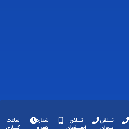
تــلفن
تــلفن
شماره
ساعت
تـهران
اصــفهان
همراه
کــاری