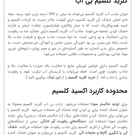
کلرید کلسیم بی آب
میزان جذب آب کلرید کلسیم می‌تواند به بیش از 300 درصد وزن خود برسد. مواد
خام اصلی خشک کن کلرید کلسیم دارای کیفیت بالاتر نسبت به کربنات کلسیم و
اسید هیدروکلریک است که با سنتز واکنش، فیلتراسیون، غلظت تبخیر و فرآیند
خشک کردن تصفیه می‌شوند. جاذب آب کلرید کلسیم دارای عملکرد جذب، رطوبت
زدایی استاتیک و بو زدایی است. نه تنها سرعت جذب سریع و ظرفیت جذب بالا
است، بلکه غیر سمی، بی بو، خوردگی بدون تماس و آلودگی غیر محیطی است. به
خصوص برای بدن انسان، به طور گسترده‌ای در مهر و موم روغن، داروهای نوری،
مواد غذایی بهداشتی و محصولات نظامی استفاده می‌شود.
کلرید کلسیم دارای خواص فیزیکی مایع با حلالیت بالا، حرارت با حلالیت بالا و
جاذب رطوبت قوی است. فقط می‌تواند با کریستال آب ترکیب شود و رطوبت
زیادی را جذب کند. (
خرید کلرید کلسیم
را از
این لینک
پیگیری کنید.)
محدوده کاربرد اکسید کلسیم
برای
تولید خاکستر سودا
استفاده می‌شود. ذرات بی آب کلرید کلسیم معمولاً به
عنوان خشک کننده برای پر کردن لوله خشک کن استفاده می‌شود. کلرید کلسیم را
می‌توان برای خشک کردن جلبک‌های بزرگ (یا خاکستر جلبک دریایی) برای تولید
خاکستر سودا استفاده کرد.
دستگاه‌های رطوبت گیر خانگی
: برخی از دستگاه‌های
رطوبت گیر خانگی از کلرید کلسیم برای جذب رطوبت هوا استفاده می‌کنند.
خشک
کن یا آبگیری گازها و مایعات آلی
: کلرید کلسیم را می‌توان به عنوان خشک کننده