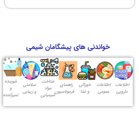
خواندنی های پیشگامان شیمی
شناخت
شوینده
اطلاعات
اطلاعات
خوراکی
راهنمای
سلامتی
مواد
و
دارویی
عمومی
و غذا
فرمولاسیون
و زیبایی
شیمیایی
تمیزکننده