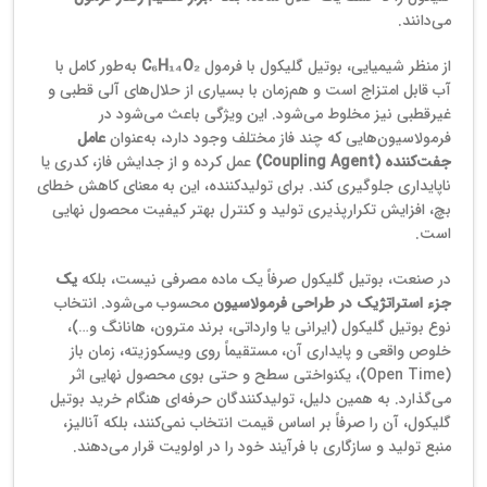
می‌دانند.
از منظر شیمیایی، بوتیل گلیکول با فرمول
C₆H₁₄O₂
به‌طور کامل با
آب قابل امتزاج است و هم‌زمان با بسیاری از حلال‌های آلی قطبی و
غیرقطبی نیز مخلوط می‌شود. این ویژگی باعث می‌شود در
فرمولاسیون‌هایی که چند فاز مختلف وجود دارد، به‌عنوان
عامل
جفت‌کننده (Coupling Agent)
عمل کرده و از جدایش فاز، کدری یا
ناپایداری جلوگیری کند. برای تولیدکننده، این به معنای کاهش خطای
بچ، افزایش تکرارپذیری تولید و کنترل بهتر کیفیت محصول نهایی
است.
در صنعت، بوتیل گلیکول صرفاً یک ماده مصرفی نیست، بلکه
یک
جزء استراتژیک در طراحی فرمولاسیون
محسوب می‌شود. انتخاب
نوع بوتیل گلیکول (ایرانی یا وارداتی، برند مترون، هانانگ و…)،
خلوص واقعی و پایداری آن، مستقیماً روی ویسکوزیته، زمان باز
(Open Time)، یکنواختی سطح و حتی بوی محصول نهایی اثر
می‌گذارد. به همین دلیل، تولیدکنندگان حرفه‌ای هنگام خرید بوتیل
گلیکول، آن را صرفاً بر اساس قیمت انتخاب نمی‌کنند، بلکه آنالیز،
منبع تولید و سازگاری با فرآیند خود را در اولویت قرار می‌دهند.