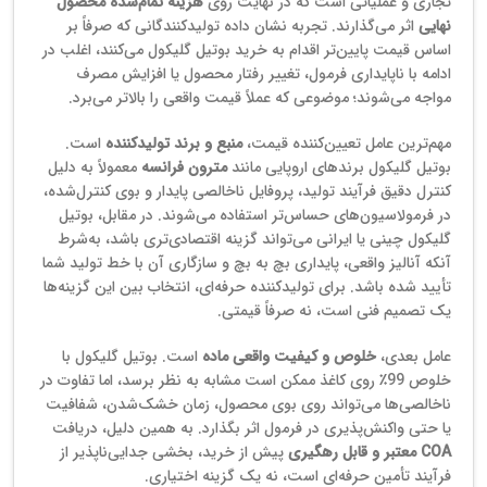
تجاری و عملیاتی است که در نهایت روی
هزینه تمام‌شده محصول
نهایی
اثر می‌گذارند. تجربه نشان داده تولیدکنندگانی که صرفاً بر
اساس قیمت پایین‌تر اقدام به خرید بوتیل گلیکول می‌کنند، اغلب در
ادامه با ناپایداری فرمول، تغییر رفتار محصول یا افزایش مصرف
مواجه می‌شوند؛ موضوعی که عملاً قیمت واقعی را بالاتر می‌برد.
مهم‌ترین عامل تعیین‌کننده قیمت،
منبع و برند تولیدکننده
است.
بوتیل گلیکول برندهای اروپایی مانند
مترون فرانسه
معمولاً به دلیل
کنترل دقیق فرآیند تولید، پروفایل ناخالصی پایدار و بوی کنترل‌شده،
در فرمولاسیون‌های حساس‌تر استفاده می‌شوند. در مقابل، بوتیل
گلیکول چینی یا ایرانی می‌تواند گزینه اقتصادی‌تری باشد، به‌شرط
آنکه آنالیز واقعی، پایداری بچ به بچ و سازگاری آن با خط تولید شما
تأیید شده باشد. برای تولیدکننده حرفه‌ای، انتخاب بین این گزینه‌ها
یک تصمیم فنی است، نه صرفاً قیمتی.
عامل بعدی،
خلوص و کیفیت واقعی ماده
است. بوتیل گلیکول با
خلوص 99٪ روی کاغذ ممکن است مشابه به نظر برسد، اما تفاوت در
ناخالصی‌ها می‌تواند روی بوی محصول، زمان خشک‌شدن، شفافیت
یا حتی واکنش‌پذیری در فرمول اثر بگذارد. به همین دلیل، دریافت
COA معتبر و قابل رهگیری
پیش از خرید، بخشی جدایی‌ناپذیر از
فرآیند تأمین حرفه‌ای است، نه یک گزینه اختیاری.