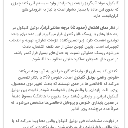
گلیکول، مواد آب‌گریز را به‌صورت پایدار وارد سیستم آبی کند؛ چیزی
که بدون این ماده یا بسیار دشوار است یا نیاز به افزودنی‌های
گران‌قیمت دارد.
از نظر
دمای اشتعال (حدود 62 درجه سانتی‌گراد)
، بوتیل گلیکول در
رده حلال‌های با ریسک قابل کنترل قرار می‌گیرد. این عدد برای واحد
تولیدی اهمیت دارد، زیرا تعیین‌کننده الزامات انبارش، تهویه و انتخاب
تجهیزات است. پایین نبودن بیش از حد نقطه اشتعال، باعث
می‌شود ریسک عملیاتی نسبت به حلال‌های بسیار فرار کمتر باشد،
در عین حال همچنان عملکرد حلالی مطلوب حفظ شود.
نکته‌ای که بسیاری از تولیدکنندگان حرفه‌ای به آن توجه می‌کنند،
خلوص واقعی بوتیل گلیکول
است. خلوص 99٪ یا بالاتر تضمین
می‌کند که ناخالصی‌ها در حدی نیستند که باعث تغییر بوی محصول،
زردی، افت پایداری یا واکنش‌های ناخواسته شوند. تفاوت بین بوتیل
گلیکول ایرانی و وارداتی (مانند برند مترون یا هانانگ) معمولاً دقیقاً
در همین پایداری خلوص و پروفایل ناخالصی‌ها مشخص می‌شود، نه
صرفاً عدد درج‌شده روی آنالیز.
در نهایت، مشخصات فنی بوتیل گلیکول وقتی معنا پیدا می‌کند که با
نیاز واقعی خط تولید
تطبیق داده شود. تولیدکننده‌ای که این