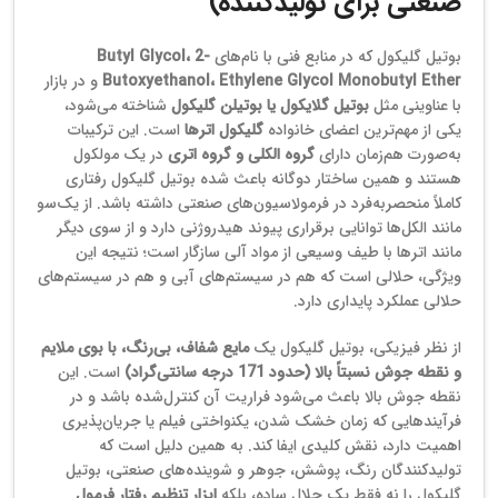
صنعتی برای تولیدکننده)
بوتیل گلیکول که در منابع فنی با نام‌های
Butyl Glycol، 2-
Butoxyethanol، Ethylene Glycol Monobutyl Ether
و در بازار
با عناوینی مثل
بوتیل گلایکول یا بوتیلن گلیکول
شناخته می‌شود،
یکی از مهم‌ترین اعضای خانواده
گلیکول اترها
است. این ترکیبات
به‌صورت هم‌زمان دارای
گروه الکلی و گروه اتری
در یک مولکول
هستند و همین ساختار دوگانه باعث شده بوتیل گلیکول رفتاری
کاملاً منحصربه‌فرد در فرمولاسیون‌های صنعتی داشته باشد. از یک‌سو
مانند الکل‌ها توانایی برقراری پیوند هیدروژنی دارد و از سوی دیگر
مانند اترها با طیف وسیعی از مواد آلی سازگار است؛ نتیجه این
ویژگی، حلالی است که هم در سیستم‌های آبی و هم در سیستم‌های
حلالی عملکرد پایداری دارد.
از نظر فیزیکی، بوتیل گلیکول یک
مایع شفاف، بی‌رنگ، با بوی ملایم
و نقطه جوش نسبتاً بالا (حدود 171 درجه سانتی‌گراد)
است. این
نقطه جوش بالا باعث می‌شود فراریت آن کنترل‌شده باشد و در
فرآیندهایی که زمان خشک شدن، یکنواختی فیلم یا جریان‌پذیری
اهمیت دارد، نقش کلیدی ایفا کند. به همین دلیل است که
تولیدکنندگان رنگ، پوشش، جوهر و شوینده‌های صنعتی، بوتیل
گلیکول را نه فقط یک حلال ساده، بلکه
ابزار تنظیم رفتار فرمول