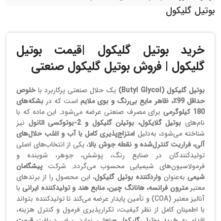
بوتیل گلیکول
خرید بوتیل گلیکول |قیمت بوتیل
گلیکول | فروش بوتیل گلیکول صنعتی
بوتیل گلیکول (Butyl Glycol)
یک حلال صنعتی پرکاربرد با
خلوص
حداقل 99٪، ظاهر مایع بی‌رنگ و بوی ملایم
است که در
بشکه‌های
180 کیلوگرمی
برای مصرف صنعتی عرضه می‌شود. این ماده که با
نام‌های
بوتیل گلایکول، بوتیلن گلیکول و 2-بوتوکسی اتانول
نیز
شناخته می‌شود، به‌دلیل
امتزاج‌پذیری کامل با آب و اغلب حلال‌های
آلی، فراریت کنترل‌شده و نقطه جوش بالا
، یکی از انتخاب‌های اصلی
تولیدکنندگان در صنایع رنگ، پوشش، جوهر، شوینده و
فرمولاسیون‌های شیمیایی محسوب می‌گردد. شرکت
پیشگامان
شیمی
به‌عنوان
واردکننده بوتیل گلیکول
، این محصول را از برندهای
معتبر
مترون فرانسه، هانانگ چین، منابع هند و تولیدکننده ایرانی
با
آنالیز معتبر (COA) و تأمین پایدار عرضه می‌کند تا تولیدکننده بتواند
با اطمینان کامل از نظر کیفیت، تکرارپذیری فرمول و کنترل هزینه،
اقدام به
خرید بوتیل گلیکول صنعتی
نماید. برای دریافت
قیمت