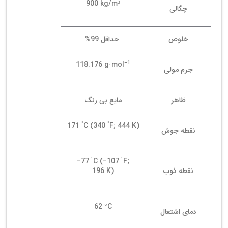
900 kg/m³
چگالی
خلوص
حداقل 99%
−1
118.176 g·mol
جرم مولی
ظاهر
مایع بی رنگ
°
°
171
C (340
F; 444 K)
نقطه جوش
°
°
−77
C (−107
F;
نقطه ذوب
196 K)
62 °C
دمای اشتعال