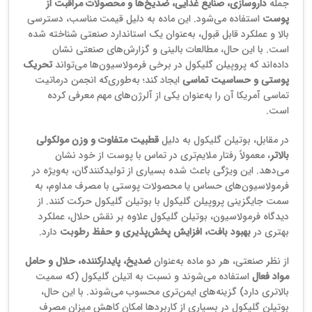
جمله
داروسازی، صنایع غذایی، ضدیخ‌ها و محصولات مراقبت از
پوست
استفاده می‌شود. این ماده به دلیل قیمت مناسب، دسترسی
بالا و عملکرد قابل قبول، به‌عنوان یک استاندارد صنعتی شناخته شده
است. با این حال، مطالعات بالینی و گزارش‌های صنعتی نشان
داده‌اند که پروپیلن گلیکول در برخی فرمولاسیون‌ها می‌تواند
تحریک
پوستی و حساسیت تماسی
ایجاد کند؛ به‌طوری‌که انجمن درماتیت
تماسی آمریکا آن را به‌عنوان یکی از آلرژن‌های مهم معرفی کرده
است.
در مقابل، بوتیلن گلیکول به دلیل
قطبیت متفاوت و وزن مولکولی
بالاتر
، معمولاً رفتار ملایم‌تری در تماس با پوست از خود نشان
می‌دهد. این ویژگی باعث شده بسیاری از تولیدکنندگان، به‌ویژه در
فرمولاسیون‌های حساس یا محصولات پوستی با مصرف مداوم، به
سمت جایگزینی پروپیلن گلیکول با بوتیلن گلیکول حرکت کنند. از
دیدگاه فرمولاسیون، بوتیلن گلیکول علاوه بر نقش حلال، عملکرد
بهتری در
بهبود بافت، افزایش پخش‌پذیری و حفظ رطوبت
دارد.
از نظر صنعتی، هر دو ماده به‌عنوان
ضدیخ، پایدارکننده، حلال و حامل
مواد فعال
استفاده می‌شوند و نسبت به اتیلن گلیکول (که سمیت
بالاتری دارد) گزینه‌های ایمن‌تری محسوب می‌شوند. با این حال،
بوتیلن گلیکول در بسیاری از کاربردها امکان کاهش میزان مصرف