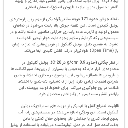
ایجاد گردد. برای تولیدکننده، این یعنی کاهش دوباره‌کاری و بهبود
ظاهر محصول بدون نیاز به افزودن اصلاح‌کننده‌های اضافی.
نقطه جوش حدود 171 درجه سانتی‌گراد
یکی از مهم‌ترین پارامترهای
بوتیل گلیکول است. این نقطه جوش بالا باعث می‌شود در دماهای
معمول تولید و کاربرد، ماده پایداری حرارتی مناسبی داشته باشد و در
سیستم‌هایی که گرمایش ملایم وجود دارد، دچار تبخیر ناخواسته
نشود. به همین دلیل، بوتیل گلیکول در فرمول‌هایی که نیاز به زمان
باز (Open Time) طولانی‌تر دارند، نقش کلیدی ایفا می‌کند.
از نظر
چگالی (حدود 0.9 g/cm³ در 20°C)
، بوتیل گلیکول در
محدوده‌ای قرار دارد که به‌خوبی با بسیاری از رزین‌ها، سورفکتانت‌ها
و افزودنی‌ها هم‌فاز می‌شود. این موضوع در مخازن اختلاط و حین
هم‌زدن اهمیت زیادی دارد، زیرا از ته‌نشینی، لایه‌بندی یا اختلاف
غلظت در بچ جلوگیری می‌کند. برای خطوط تولید پیوسته، این
پارامتر نقش مستقیمی در یکنواختی محصول دارد.
قابلیت امتزاج کامل با آب
یکی از مزیت‌های استراتژیک بوتیل
گلیکول است. این ویژگی اجازه می‌دهد در سیستم‌های پایه آب،
بدون ایجاد کدری یا جدایش فاز، به‌عنوان حلال کمکی یا عامل
جفت‌کننده عمل کند. در عمل، تولیدکننده می‌تواند با استفاده از بوتیل