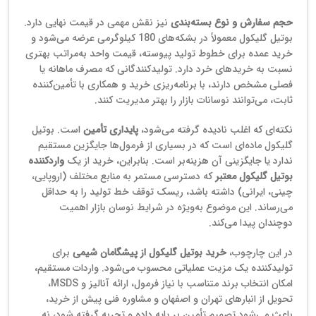
حجم سفارش و نوع بسته‌بندی
نیز نقش مهمی در قیمت نهایی دارد.
بوتیل گلیکول معمولاً در بشکه‌های 180 کیلوگرمی عرضه می‌شود و
خرید عمده برای خطوط تولید پیوسته، قیمت واحد به‌مراتب بهتری
نسبت به خریدهای خرد دارد. تولیدکنندگانی که مصرف ماهانه یا
فصلی مشخص دارند، با برنامه‌ریزی خرید و همکاری با تأمین‌کننده
ثابت، می‌توانند نوسانات بازار را بهتر مدیریت کنند.
نکته‌ای که اغلب نادیده گرفته می‌شود،
پایداری تأمین
است. بوتیل
گلیکول ماده‌ای است که در بسیاری از فرمول‌ها جایگزین مستقیم
ندارد یا جایگزینی آن هزینه‌بر است. بنابراین، خرید از یک
واردکننده
بوتیل گلیکول معتبر
که دسترسی مستمر به منابع مختلف (اروپایی،
چینی، ایرانی) داشته باشد، ریسک توقف خط تولید را به حداقل
می‌رساند. این موضوع به‌ویژه در شرایط نوسان بازار اهمیت
دوچندان پیدا می‌کند.
در این چارچوب،
خرید بوتیل گلیکول از پیشگامان شیمی
برای
تولیدکننده یک مزیت عملیاتی محسوب می‌شود. واردات مستقیم،
امکان انتخاب برند متناسب با نیاز فرمول، ارائه آنالیز و MSDS،
تحویل از انبارهای تهران و اصفهان و مشاوره فنی پیش از خرید،
باعث می‌شود تصمیم تأمین بر پایه داده و تجربه گرفته شود، نه