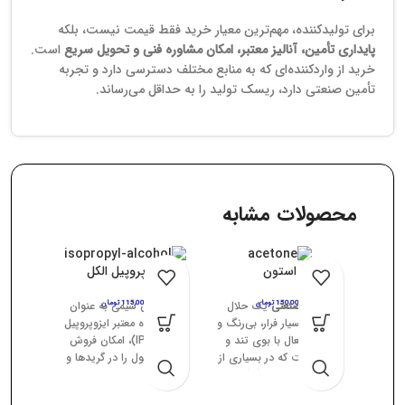
برای تولیدکننده، مهم‌ترین معیار خرید فقط قیمت نیست، بلکه
پایداری تأمین، آنالیز معتبر، امکان مشاوره فنی و تحویل سریع
است.
خرید از واردکننده‌ای که به منابع مختلف دسترسی دارد و تجربه
تأمین صنعتی دارد، ریسک تولید را به حداقل می‌رساند.
محصولات مشابه
استون
ایزوپروپیل الکل
150,000
استون صنعتی
تومان
یک حلال
115,000
تومان
پیشگامان شیمی به عنوان
شیمیایی بسیار فرار، بی‌رنگ و
تأمین‌کننده معتبر ایزوپروپیل
قابل اشتعال با بوی تند و
الکل (IPA)، امکان فروش
خاص است که در بسیاری از
این محصول را در گریدها و
صنایع به عنوان
پاک‌کننده،
خلوص‌های 70، 90 و 99
حل‌کننده رنگ، چربی‌زدا و
درصد برای مصارف صنعتی،
پا