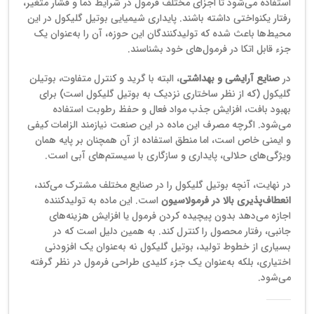
استفاده می‌شود تا اجزای مختلف فرمول در شرایط دما و فشار متغیر،
رفتار یکنواختی داشته باشند. پایداری شیمیایی بوتیل گلیکول در این
محیط‌ها باعث شده که تولیدکنندگان این حوزه، آن را به‌عنوان یک
جزء قابل اتکا در فرمول‌های خود بشناسند.
در
صنایع آرایشی و بهداشتی
، البته با گرید و کنترل متفاوت، بوتیلن
گلیکول (که از نظر ساختاری نزدیک به بوتیل گلیکول است) برای
بهبود بافت، افزایش جذب مواد فعال و حفظ رطوبت استفاده
می‌شود. اگرچه مصرف این ماده در این صنعت نیازمند الزامات کیفی
و ایمنی خاص است، اما منطق استفاده از آن همچنان بر پایه همان
ویژگی‌های حلالی، پایداری و سازگاری با سیستم‌های آبی است.
در نهایت، آنچه بوتیل گلیکول را در صنایع مختلف مشترک می‌کند،
انعطاف‌پذیری بالا در فرمولاسیون
است. این ماده به تولیدکننده
اجازه می‌دهد بدون پیچیده کردن فرمول یا افزایش هزینه‌های
جانبی، رفتار محصول را کنترل کند. به همین دلیل است که در
بسیاری از خطوط تولید، بوتیل گلیکول نه به‌عنوان یک افزودنی
اختیاری، بلکه به‌عنوان یک جزء کلیدی طراحی فرمول در نظر گرفته
می‌شود.