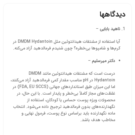
اطلاعات
تماس ب
دیدگاهها
توصیه
تیمول کر
از تولی
ناهید بابایی
–
و دیگر 
و امکا
آیا استفاده از مشتقات هیدانتوئین مثل DMDM Hydantoin در
آنلای
کرم‌ها و شامپوها بی‌خطره؟ چون شنیدم فرمالدهید آزاد می‌کنه.
دکتر میرسلیم
–
درست است که مشتقات هیدانتوئین مانند DMDM
Hydantoin در pH مناسب مقدار کمی فرمالدهید آزاد می‌کنند،
اما این میزان طبق استانداردهای جهانی (FDA, EU SCCS) در
غلظت‌های مجاز کاملاً بی‌خطر و پایدار است. با این حال، در
محصولات ویژه پوست حساس یا کودکان، استفاده از
نگهدارنده‌های بدون فرمالدهید ترجیح داده می‌شود. انتخاب
ماده نگهدارنده باید براساس نوع پوست، فرمول نهایی و
مخاطب هدف باشد.