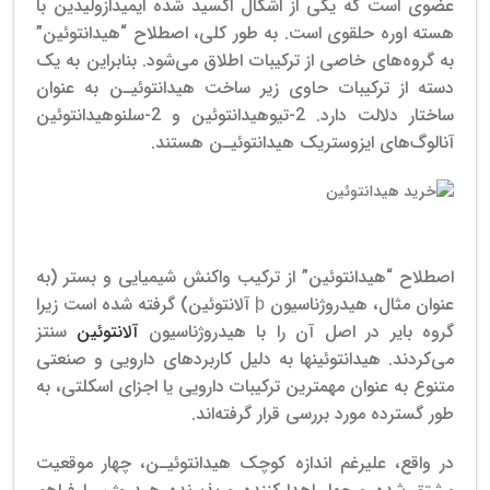
عضوی است که یکی از اشکال اکسید شده ایمیدازولیدین با
هسته اوره حلقوی است.
به طور کلی، اصطلاح “هیدانتوئین”
به گروه‌های خاصی از ترکیبات اطلاق می‌شود. بنابراین به یک
دسته از ترکیبات حاوی زیر ساخت هیدانتوئیـن به عنوان
ساختار دلالت دارد. 2-تیوهیدانتوئین و 2-سلنوهیدانتوئین
آنالوگ‌های ایزوستریک هیدانتوئیـن هستند.
خرید هیدانتوئین
اصطلاح “هیدانتوئین” از ترکیب واکنش شیمیایی و بستر (به
عنوان مثال، هیدروژناسیون þ آلانتوئین) گرفته شده است زیرا
گروه بایر در اصل آن را با هیدروژناسیون
آلانتوئین
سنتز
می‌کردند. هیدانتوئینها به دلیل کاربردهای دارویی و صنعتی
متنوع به عنوان مهمترین ترکیبات دارویی یا اجزای اسکلتی، به
طور گسترده مورد بررسی قرار گرفته‌اند.
در واقع، علیرغم اندازه کوچک هیدانتوئیـن، چهار موقعیت