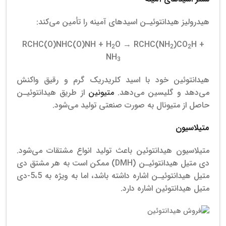
هیدرولیز هیدانتوئیـن اسیدهای آمینه را تأمین می‌کند:
RCHC(O)NHC(O)NH + H
O → RCHC(NH
)CO
H +
2
2
2
NH
3
هیدانتوئین خود با اسید کلریدریک گرم و رقیق واکنش
می‌دهد و گلیسین می‌دهد.
متیونین
از طریق هیدانتوئیـن
حاصل از متیونال به صورت صنعتی تولید می‌شود.
متیلاسیون
متیلاسیون هیدانتوئین باعث تولید انواع مشتقات می‌شود.
دی متیل هیدانتوئیـن (DMH) ممکن است به هر مشتق دی
متیل هیدانتوئیـن اشاره داشته باشد، اما به ویژه به 5،5-دی
متیل هیدانتوئین اشاره دارد.
فروش هیدانتوئین