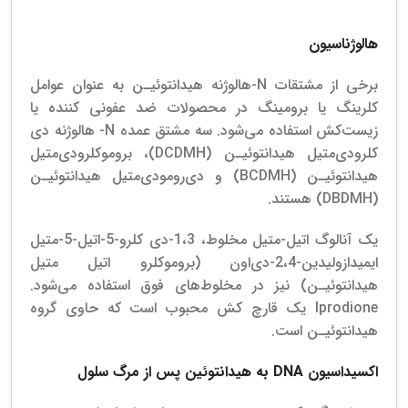
هالوژناسیون
برخی از مشتقات N-هالوژنه هیدانتوئیـن به عنوان عوامل
کلرینگ یا برومینگ در محصولات ضد عفونی کننده یا
زیست‌کش استفاده می‌شود. سه مشتق عمده N- هالوژنه دی
کلرودی‌متیل هیدانتوئیـن (DCDMH)، بروموکلرودی‌متیل
هیدانتوئیـن (BCDMH) و دی‌رومودی‌متیل هیدانتوئیـن
(DBDMH) هستند.
یک آنالوگ اتیل-متیل مخلوط، 1،3-دی کلرو-5-اتیل-5-متیل
ایمیدازولیدین-2،4-دی‌اون (بروموکلرو اتیل متیل
هیدانتوئیـن) نیز در مخلوط‌های فوق استفاده می‌شود.
Iprodione یک قارچ کش محبوب است که حاوی گروه
هیدانتوئیـن است.
اکسیداسیون
DNA
به هیدانتو
ئ
ین پس از مرگ سلول