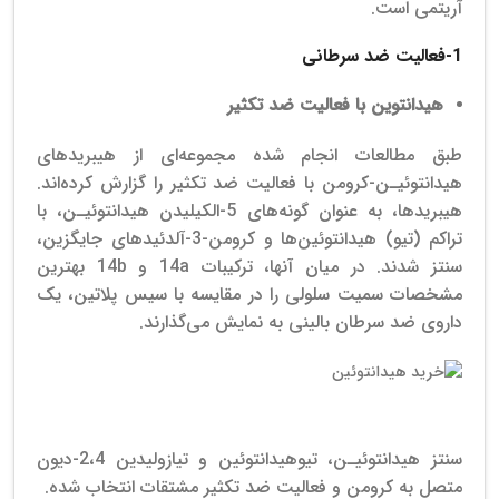
آریتمی است.
1-فعالیت ضد سرطانی
هیدانتوین با فعالیت ضد تکثیر
طبق مطالعات انجام شده مجموعه‌ای از هیبریدهای
هیدانتوئیـن-کرومن با فعالیت ضد تکثیر را گزارش کرده‌اند.
هیبریدها، به عنوان گونه‌های 5-الکیلیدن هیدانتوئیـن، با
تراکم (تیو) هیدانتوئین‌ها و کرومن-3-آلدئیدهای جایگزین،
سنتز شدند.
در میان آنها، ترکیبات 14a و 14b بهترین
مشخصات سمیت سلولی را در مقایسه با سیس پلاتین، یک
داروی ضد سرطان بالینی به نمایش می‌گذارند.
فروشنده هیدانتوئین
سنتز هیدانتوئیـن، تیوهیدانتوئین و تیازولیدین 2،4-دیون
متصل به کرومن و فعالیت ضد تکثیر مشتقات انتخاب شده.