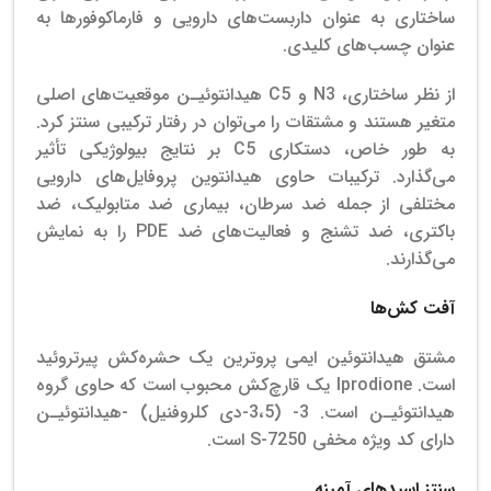
ساختاری به عنوان داربست‌های دارویی و فارماکوفورها به
عنوان چسب‌های کلیدی.
از نظر ساختاری، N3 و C5 هیدانتوئیـن موقعیت‌های اصلی
متغیر هستند و مشتقات را می‌توان در رفتار ترکیبی سنتز کرد.
به طور خاص، دستکاری C5 بر نتایج بیولوژیکی تأثیر
می‌گذارد. ترکیبات حاوی هیدانتوین پروفایل‌های دارویی
مختلفی از جمله ضد سرطان، بیماری ضد متابولیک، ضد
باکتری، ضد تشنج و فعالیت‌های ضد PDE را به نمایش
می‌گذارند.
آفت کش‌ها
مشتق هیدانتوئین ایمی پروترین یک حشره‌کش پیرتروئید
است. Iprodione یک قارچ‌کش محبوب است که حاوی گروه
هیدانتوئیـن است. 3- (3،5-دی کلروفنیل) -هیدانتوئیـن
دارای کد ویژه مخفی S-7250 است.
سنتز اسیدهای آمینه