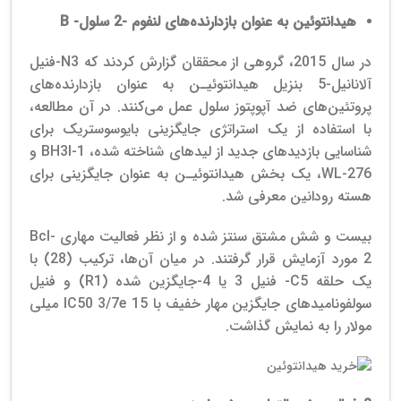
هیدانتوئین به عنوان بازدارنده‌های لنفوم -2 سلول-
B
در سال 2015، گروهی از محققان گزارش كردند كه N3-فنیل
آلانانیل-5 بنزیل هیدانتوئیـن به عنوان بازدارنده‌های
پروتئین‌های ضد آپوپتوز سلول عمل می‌کنند.
در آن مطالعه،
با استفاده از یک استراتژی جایگزینی بایوسوستریک برای
شناسایی بازدیدهای جدید از لیدهای شناخته شده، BH3I-1 و
WL-276، یک بخش هیدانتوئیـن به عنوان جایگزینی برای
هسته رودانین معرفی شد.
بیست و شش مشتق سنتز شده و از نظر فعالیت مهاری Bcl-
2 مورد آزمایش قرار گرفتند. در میان آن‌ها، ترکیب (28) با
یک حلقه C5- فنیل 3 یا 4-جایگزین شده (R1) و فنیل
سولفونامیدهای جایگزین مهار خفیف با IC50 3/7e 15 میلی
مولار را به نمایش گذاشت.