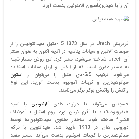
آن را با هیدروژناسیون آلانتوئین بدست آورد.
فروش هیدانتوئین
فردریش Urech در سال 1873 5 -متیل هیدانتوئیـن را از
سولفات آلانین و سیانات پتاسیم در آنچه اکنون به عنوان سنتز
آن Urech شناخته می‌شود، سنتز کرد.
این روش بسیار شبیه
به مسیر مدرن است که از آلکیل و آریل سیانات استفاده
می‌شود. ترکیب 5،5-دی متیل را می‌توان از
استون
سیانوهیدرین و کربنات آمونیوم بدست آورید.
این نوع
واکنش را واکنش بوکر-برگز می‌نامند.
همچنین می‌تواند با حرارت دادن
آلانتوئین
با اسید
هیدرویودیک یا با “گرم کردن اوره بروم استیل با آمونیاک
الکلی” ساخته شود. ساختار حلقوی هیدانتوئین‌ها توسط
دوروتی هان در 1913 تأیید شد.
هیدانتوین با تراکم
سیانوهیدرین با کربنات آمونیوم بدست می‌آید. مسیر مفید