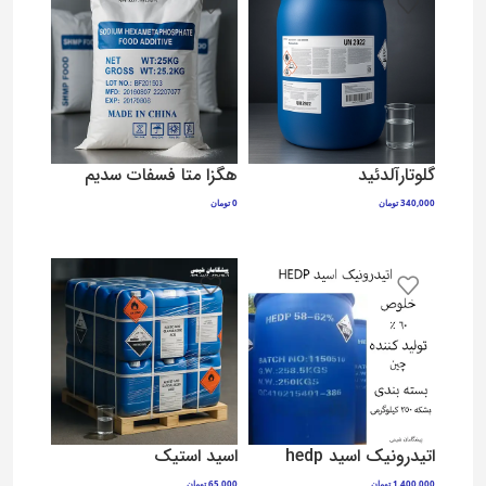
گلوتارآلدئید
هگزا متا فسفات سدیم
340,000
تومان
0
تومان
افزودن به سبد خرید
افزودن به سبد خرید
اتیدرونیک اسید hedp
اسید استیک
1,400,000
تومان
65,000
تومان