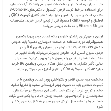
فنی بسیار مهم است. این مشخصات تعیین می‌کنند که آیا ماده اولیه
برای استفاده در خط تولید قرص، کپسول یا مکمل‌های
B‑Complex
مناسب است یا خیر. به همین دلیل واحدهای
کنترل کیفیت (QC)
و
تحقیق و توسعه (R&D)
معمولاً قبل از نهایی کردن خرید، مشخصات
فنی
Vitamin B6
را به دقت بررسی می‌کنند.
اولین و مهم‌ترین پارامتر،
خلوص ماده
است. پودر
پیریدوکسین
هیدروکلراید
مورد استفاده در صنعت داروسازی معمولاً باید خلوص
حداقل ۹۹٪
داشته باشد تا بتوان دوز دقیق
ویتامین B 6
را در
فرمولاسیون کنترل کرد. خلوص پایین‌تر می‌تواند باعث تغییر در
مقدار ماده فعال در قرص یا کپسول شود و روی کیفیت محصول
نهایی تأثیر بگذارد. به همین دلیل هنگام بررسی
ویتامین B6 خرید
،
تولیدکنندگان معمولاً به COA و نتایج آنالیز توجه ویژه‌ای دارند.
مشخصه مهم بعدی
ظاهر و یکنواختی پودر
است.
ویتامین 6
با
کیفیت صنعتی باید به صورت
پودر کریستالی سفید یا تقریباً سفید
باشد و توزیع ذرات آن یکنواخت باشد. این موضوع در فرآیندهای
مخلوط‌سازی و گرانولاسیون اهمیت زیادی دارد، زیرا یکنواختی ذرات
باعث می‌شود ماده فعال در کل فرمولاسیون به شکل یکسان پخش
شود.