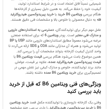
شیمیایی نسبتاً قابل اعتماد است و در شرایط استاندارد تولید،
کیفیت خود را حفظ می‌کند. به همین دلیل بسیاری از کارخانه‌ها
هنگام بررسی
ویتامین B6 خرید
یا
خرید پیریدوکسین هیدروکلراید
فله
به دنبال محصولی با خلوص بالا و مشخصات فنی دقیق هستند.
عامل مهم دیگر برای تولیدکنندگان،
دسترسی به استانداردهای دارویی
و مدارک فنی معتبر
است. پودر
ویتامین 6
که برای استفاده صنعتی
عرضه می‌شود معمولاً مطابق استانداردهای دارویی مانند
USP یا BP
تولید می‌شود و همراه آن مدارکی مانند
COA و SDS
ارائه می‌گردد تا
واحد کنترل کیفیت کارخانه بتواند مشخصات آن را بررسی کند.
همین موضوع باعث می‌شود هنگام بررسی
قیمت ویتامین B6
یا
قیمت پیریدوکسین هیدروکلراید عمده
، علاوه بر قیمت، عواملی
مانند برند تولیدکننده، خلوص و مدارک کیفی نیز نقش مهمی در
تصمیم‌گیری برای
خرید ویتامین B6 عمده
داشته باشند.
ویژگی‌های فنی ویتامین B6 که قبل از خرید
باید بررسی کنید
وقتی یک کارخانه داروسازی یا تولیدکننده مکمل قصد
خرید ویتامین
B6
یا
خرید پیریدوکسین هیدروکلراید
را دارد، بررسی چند مشخصه