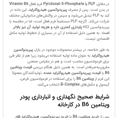
در مقابل،
PLP یا Pyridoxal‑5‑Phosphate
فرم فعال
Vitamin B6
در بدن است. پس از مصرف
پیریدوکسین هیدروکلراید
، این ماده در
کبد به PLP تبدیل می‌شود و سپس در واکنش‌های متابولیکی مختلف
شرکت می‌کند. اگرچه PLP مستقیماً فرم فعال است، اما در مقایسه با
پیریدوکسین HCl
پایداری کمتری دارد و هزینه تولید آن نیز بالاتر
است
. به همین دلیل استفاده از آن در بسیاری از خطوط تولید مکمل
اقتصادی نیست.
به طور خلاصه، در بیشتر محصولات موجود در بازار،
پیریدوکسین
هیدروکلراید
به عنوان ماده اولیه استفاده می‌شود زیرا هم از نظر فنی
برای فرمولاسیون مناسب است و هم در مقیاس صنعتی
مقرون‌به‌صرفه‌تر است. به همین دلیل هنگام بررسی
قیمت ویتامین
B6
یا
قیمت پیریدوکسین هیدروکلراید عمده
، تولیدکنندگان معمولاً
این فرم از
ویتامین B6
را برای استفاده در فرمولاسیون قرص،
کپسول و مکمل‌های
B‑Complex
انتخاب می‌کنند.
شرایط صحیح نگهداری و انبارداری پودر
ویتامین B6 در کارخانه
پس از
خرید ویتامین B6
یا
خرید پیریدوکسین هیدروکلراید فله
،