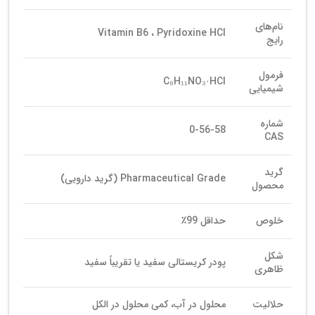
نام‌های
Vitamin B6 ، Pyridoxine HCl
رایج
فرمول
C₈H₁₁NO₃·HCl
شیمیایی
شماره
58‑56‑0
CAS
گرید
Pharmaceutical Grade (گرید دارویی)
محصول
خلوص
حداقل 99٪
شکل
پودر کریستالی سفید یا تقریباً سفید
ظاهری
حلالیت
محلول در آب، کمی محلول در الکل