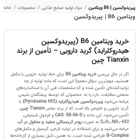
ویتامین B6 | پیریدوکسین
مواد اولیه صنایع غذایی
محصولات
خانه
ویتامین B6 | پیریدوکسین
خرید ویتامین B6 (پیریدوکسین
هیدروکلراید) گرید دارویی – تأمین از برند
Tianxin چین
اگر در حال بررسی
خرید ویتامین B6
برای خط تولید دارویی یا مکمل
هستید، مهم‌ترین سؤال معمولاً این است که ماده اولیه از چه
تولیدکننده‌ای تأمین شده و آیا مشخصات فنی آن با استانداردهای
صنعتی مطابقت دارد یا نه. محصولی که توسط پیشگامان شیمی
عرضه می‌شود
پیریدوکسین هیدروکلراید (Pyridoxine HCl)
با
گرید دارویی و خلوص بالا است که از برند معتبر
Tianxin چین
تأمین می‌شود. این ماده با
CAS: 58‑56‑0
و فرمول شیمیایی
C₈H₁₁NO₃·HCl
به صورت
پودر کریستالی سفید و محلول در آب
عرضه می‌شود و برای استفاده در تولید قرص، کپسول و مکمل‌های
B‑Complex
طراحی شده است. به همین دلیل بسیاری از کارخانه‌ها