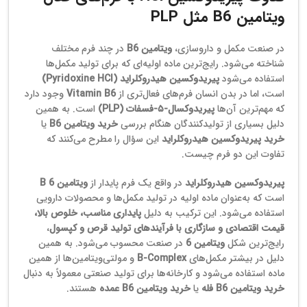
ویتامین B6 مثل PLP
در صنعت مکمل و داروسازی،
ویتامین B6
در چند فرم مختلف
شناخته می‌شود. رایج‌ترین ماده اولیه‌ای که برای تولید مکمل‌ها
استفاده می‌شود
پیریدوکسین هیدروکلراید (Pyridoxine HCl)
است، اما در بدن انسان فرم‌های فعال‌تری از
Vitamin B6
وجود دارد
که مهم‌ترین آن‌ها
پیریدوکسال‑۵‑فسفات (PLP)
است. به همین
دلیل بسیاری از تولیدکنندگان هنگام بررسی
خرید ویتامین B6
یا
خرید پیریدوکسین هیدروکلراید
این سؤال را مطرح می‌کنند که
تفاوت این دو فرم چیست.
پیریدوکسین هیدروکلراید
در واقع یک فرم پایدار از
ویتامین B 6
است که به‌عنوان ماده اولیه در تولید مکمل‌ها و محصولات دارویی
استفاده می‌شود. این ترکیب به دلیل
پایداری مناسب، خلوص بالا،
قیمت اقتصادی و سازگاری با فرآیندهای تولید قرص و کپسول
،
رایج‌ترین شکل
ویتامین 6
در صنعت محسوب می‌شود. به همین
دلیل در بیشتر مکمل‌های
B‑Complex
و مولتی‌ویتامین‌ها از همین
ماده استفاده می‌شود و کارخانه‌ها برای تولید صنعتی معمولاً به دنبال
خرید ویتامین B6 فله
یا
خرید ویتامین B6 عمده
هستند.