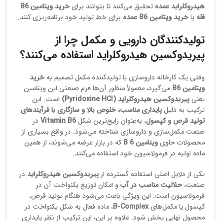
هیدروکلراید عمده
تحقیق می‌کنند تا بتوانند برای
خرید ویتامین B6
فله
یا
خرید ویتامین B6 عمده
برای خط تولید خود برنامه‌ریزی کنند.
تولیدکنندگان دارویی و مکمل چرا از
پیریدوکسین هیدروکلراید استفاده می‌کنند؟
وقتی یک کارخانه داروسازی یا تولیدکننده مکمل تصمیم به
خرید
ویتامین B6
می‌گیرد، معمولاً منظور آن‌ها فرم صنعتی این ویتامین
یعنی
پیریدوکسین هیدروکلراید (Pyridoxine HCl)
است. این
ترکیب به دلیل
پایداری مناسب، خلوص بالا و سازگاری با فرآیندهای
تولید قرص و کپسول
، به‌عنوان رایج‌ترین شکل
Vitamin B6
در
صنعت مکمل‌سازی و داروسازی شناخته می‌شود. در واقع بسیاری از
محصولات حاوی
ویتامین B 6
که در بازار عرضه می‌شوند، از همین
ماده اولیه در فرمولاسیون خود استفاده می‌کنند.
یکی از دلایل اصلی استفاده گسترده از
پیریدوکسین هیدروکلراید
در
صنعت،
حلالیت مناسب در آب
و امکان توزیع یکنواخت آن در
فرمولاسیون است. این ویژگی باعث می‌شود هنگام تولید قرص،
کپسول یا مکمل‌های
B‑Complex
، ماده فعال به شکل یکنواخت در
محصول نهایی پخش شود. علاوه بر این، این ترکیب از نظر پایداری