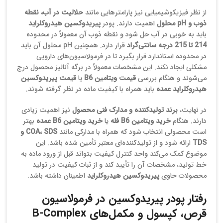
از نظر فیزیکوشیمیایی نیز پارامترهایی مانند
حلالیت در آب، نقطه
ذوب و pH محلول
اهمیت دارند. پودر
پیریدوکسین هیدروکلراید
باید به خوبی در آب حل شود و نقطه ذوب آن معمولاً در محدوده
214 تا 215 درجه سانتی‌گراد
قرار دارد. همچنین pH محلول آن باید
در محدوده استاندارد قرار بگیرد تا در فرمولاسیون‌های دارویی
مشکلی ایجاد نکند. این مشخصات معمولاً در برگه آنالیز محصول درج
می‌شوند و هنگام بررسی
قیمت ویتامین B6
یا
قیمت پیریدوکسین
هیدروکلراید عمده
باید همراه با کیفیت ماده در نظر گرفته شوند.
در نهایت،
برند تولیدکننده و مدارک فنی محصول
نیز اهمیت زیادی
دارند. هنگام
خرید ویتامین B6 فله
یا
خرید ویتامین B6 عمده
بهتر
است محصولی انتخاب شود که همراه با مدارکی مانند
COA، SDS و
TDS
ارائه شود و از تولیدکننده‌ای معتبر تأمین شده باشد. این
موضوع کمک می‌کند واحد کنترل کیفیت بتواند قبل از ورود ماده به
خط تولید، مشخصات آن را تأیید کند و از ثبات کیفیت در تولید
محصولات حاوی
پیریدوکسین هیدروکلراید
اطمینان داشته باشد.
رفتار پودر پیریدوکسین در فرمولاسیون
قرص، کپسول و مکمل‌های B‑Complex