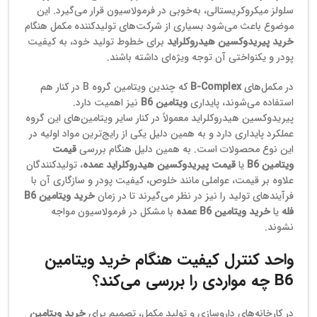
سلولز میکروکریستالی، به‌خوبی در فرمولاسیون قرار می‌گیرد. این
موضوع باعث می‌شود بسیاری از شرکت‌های تولیدکننده مکمل هنگام
خرید پیریدوکسین هیدروکلراید
برای خطوط تولید خود، به کیفیت
پودر و یکنواختی آن توجه ویژه‌ای داشته باشند.
در مکمل‌های
B‑Complex
که چندین ویتامین گروه B در کنار هم
استفاده می‌شوند، پایداری
ویتامین B6
نیز اهمیت دارد.
پیریدوکسین هیدروکلراید معمولاً در کنار سایر ویتامین‌های این گروه
عملکرد پایداری دارد و به همین دلیل یکی از رایج‌ترین مواد اولیه در
این نوع محصولات است. به همین دلیل هنگام بررسی
قیمت
ویتامین B6
یا
قیمت پیریدوکسین هیدروکلراید عمده
، تولیدکنندگان
علاوه بر قیمت، عواملی مانند خلوص، کیفیت پودر و سازگاری آن با
فرآیندهای تولید را نیز در نظر می‌گیرند تا در زمان
خرید ویتامین B6
فله
یا
خرید ویتامین B6 عمده
با مشکل در فرمولاسیون مواجه
نشوند.
واحد کنترل کیفیت هنگام خرید ویتامین
B6 چه مواردی را بررسی می‌کند؟
در کارخانه‌های داروسازی و تولید مکمل، تصمیم برای
خرید ویتامین