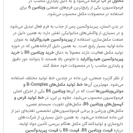
محلول در آب
عرضه می‌شود و به دلیل پایداری مناسب در
فرمولاسیون، یکی از رایج‌ترین فرم‌های صنعتی
ویتامین 6
برای
استفاده در محصولات مکمل محسوب می‌شود.
در بدن انسان، پیریدوکسین پس از جذب به فرم فعال تبدیل می‌شود
و در بسیاری از واکنش‌های متابولیکی نقش دارد؛ به همین دلیل در
صنعت مکمل‌سازی، استفاده از
پیریدوکسین هیدروکلراید
به عنوان
ماده اولیه بسیار رایج است. به همین دلیل کارخانه‌هایی که در حوزه
تولید مکمل فعالیت دارند معمولاً به دنبال
خرید ویتامین B6
یا
خرید
پیریدوکسین هیدروکلراید
با خلوص بالا هستند تا بتوانند دوز دقیق
و پایداری مناسب را در محصولات خود حفظ کنند.
از نظر کاربرد صنعتی، این ماده در چندین خط تولید مختلف استفاده
می‌شود. مهم‌ترین آن‌ها
خط تولید مکمل‌های B‑Complex و
مولتی‌ویتامین‌ها
است که در آن‌ها
ویتامین B6
یکی از اجزای اصلی
فرمولاسیون محسوب می‌شود. علاوه بر این، در
خط تولید قرص و
کپسول‌های ویتامین B6
، مکمل‌های تقویت سیستم عصبی،
مکمل‌های ورزشی و برخی فرمولاسیون‌های تخصصی تغذیه‌ای نیز از
این ماده استفاده می‌شود. به همین دلیل بسیاری از شرکت‌های
داروسازی و تولیدکنندگان مکمل هنگام بررسی تأمین مواد اولیه،
درباره
قیمت ویتامین B6
،
قیمت B6
یا
قیمت پیریدوکسین