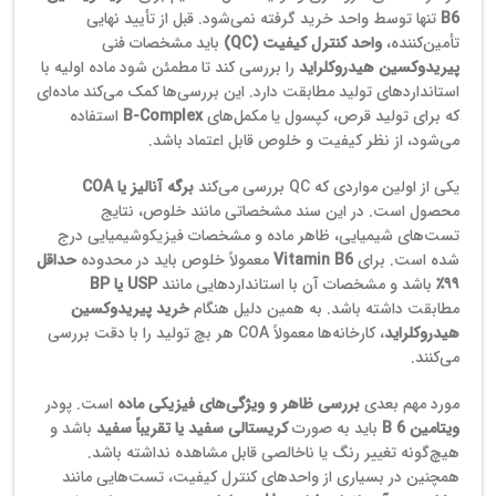
B6
تنها توسط واحد خرید گرفته نمی‌شود. قبل از تأیید نهایی
تأمین‌کننده،
واحد کنترل کیفیت (QC)
باید مشخصات فنی
پیریدوکسین هیدروکلراید
را بررسی کند تا مطمئن شود ماده اولیه با
استانداردهای تولید مطابقت دارد. این بررسی‌ها کمک می‌کند ماده‌ای
که برای تولید قرص، کپسول یا مکمل‌های
B‑Complex
استفاده
می‌شود، از نظر کیفیت و خلوص قابل اعتماد باشد.
یکی از اولین مواردی که QC بررسی می‌کند
برگه آنالیز یا COA
محصول است. در این سند مشخصاتی مانند خلوص، نتایج
تست‌های شیمیایی، ظاهر ماده و مشخصات فیزیکوشیمیایی درج
شده است. برای
Vitamin B6
معمولاً خلوص باید در محدوده
حداقل
۹۹٪
باشد و مشخصات آن با استانداردهایی مانند
USP یا BP
مطابقت داشته باشد. به همین دلیل هنگام
خرید پیریدوکسین
هیدروکلراید
، کارخانه‌ها معمولاً COA هر بچ تولید را با دقت بررسی
می‌کنند.
مورد مهم بعدی
بررسی ظاهر و ویژگی‌های فیزیکی ماده
است. پودر
ویتامین B 6
باید به صورت
کریستالی سفید یا تقریباً سفید
باشد و
هیچ‌گونه تغییر رنگ یا ناخالصی قابل مشاهده نداشته باشد.
همچنین در بسیاری از واحدهای کنترل کیفیت، تست‌هایی مانند