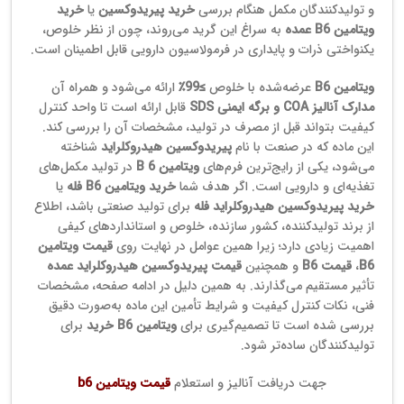
و تولیدکنندگان مکمل هنگام بررسی
خرید پیریدوکسین
یا
خرید
ویتامین B6 عمده
به سراغ این گرید می‌روند، چون از نظر خلوص،
یکنواختی ذرات و پایداری در فرمولاسیون دارویی قابل اطمینان است.
ویتامین B6
عرضه‌شده با خلوص
≥99٪
ارائه می‌شود و همراه آن
مدارک آنالیز COA و برگه ایمنی SDS
قابل ارائه است تا واحد کنترل
کیفیت بتواند قبل از مصرف در تولید، مشخصات آن را بررسی کند.
این ماده که در صنعت با نام
پیریدوکسین هیدروکلراید
شناخته
می‌شود، یکی از رایج‌ترین فرم‌های
ویتامین B 6
در تولید مکمل‌های
تغذیه‌ای و دارویی است. اگر هدف شما
خرید ویتامین B6 فله
یا
خرید پیریدوکسین هیدروکلراید فله
برای تولید صنعتی باشد، اطلاع
از برند تولیدکننده، کشور سازنده، خلوص و استانداردهای کیفی
اهمیت زیادی دارد؛ زیرا همین عوامل در نهایت روی
قیمت ویتامین
B6
،
قیمت B6
و همچنین
قیمت پیریدوکسین هیدروکلراید عمده
تأثیر مستقیم می‌گذارند. به همین دلیل در ادامه صفحه، مشخصات
فنی، نکات کنترل کیفیت و شرایط تأمین این ماده به‌صورت دقیق
بررسی شده است تا تصمیم‌گیری برای
ویتامین B6 خرید
برای
تولیدکنندگان ساده‌تر شود.
جهت دریافت آنالیز و استعلام
قیمت ویتامین b6