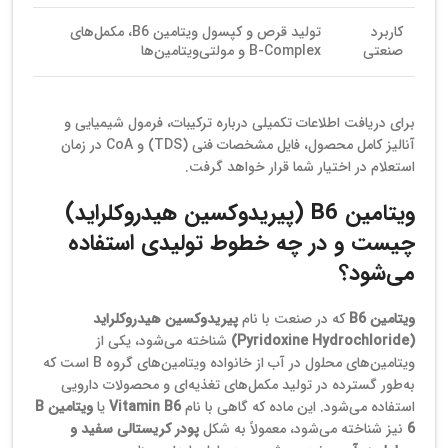
کاربرد
تولید قرص و کپسول ویتامین B6، مکمل‌های
صنعتی
B‑Complex و مولتی‌ویتامین‌ها
برای دریافت اطلاعات تکمیلی درباره ترکیبات، فرمول شیمیایی و
آنالیز کامل محصول، فایل مشخصات فنی (TDS) و CoA در زمان
استعلام در اختیار شما قرار خواهد گرفت.
ویتامین B6 (پیریدوکسین هیدروکلراید)
چیست و در چه خطوط تولیدی استفاده
می‌شود؟
ویتامین B6
که در صنعت با نام
پیریدوکسین هیدروکلراید
(Pyridoxine Hydrochloride)
شناخته می‌شود، یکی از
ویتامین‌های محلول در آب از خانواده ویتامین‌های گروه B است که
به‌طور گسترده در تولید مکمل‌های تغذیه‌ای و محصولات دارویی
استفاده می‌شود. این ماده که گاهی با نام
Vitamin B6
یا
ویتامین B
6
نیز شناخته می‌شود، معمولاً به شکل
پودر کریستالی سفید و