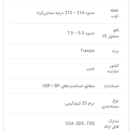
نقطه
حدود 214 – 215 درجه سانتی‌گراد
ذوب
pH
حدود 5.5 – 7.5
محلول 5٪
برند
Tianxin
کشور
چین
سازنده
استاندارد
مطابق استانداردهای USP / BP
نوع
درام 25 کیلوگرمی
بسته‌بندی
مدارک
COA ،SDS ،TDS
قابل ارائه