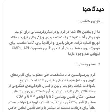
محصول با فرمول شیمیایی
معتبر، خیال مسئولان فنی و
صنعت
دیدگاهها
C6H8O7 به شکل پودر یا
واحدهای کنترل کیفیت
مارگاری
گرانول سفید کریستالی عرضه
(QC) را از بابت اصالت و
قابلی
می‌شود و در دو نوع اسید
پایداری محصول در
اس
نازنین هاشمی
–
سیتریک خشک
فرمولاسیون آسوده می‌کند.
شیرینی
(Anhydrous) و اسید
این محصول در
تولید
سیتریک آبدار
بسته‌بندی‌های استاندارد ۲۵
ما از ویتامین B6 شما در فرم پودر میکروکریستالی برای تولید
(Monohydrate) قابل تأمین
کیلویی، برای تأمین نیاز
قرص‌های آهسته‌رهش استفاده کردیم. ویژگی‌های فیزیکی مانند
است. پیشگامان شیمی این
تمامی واحدهای صنعتی،
توزیع اندازه ذرات، جریان‌پذیری و تراکم‌پذیری، کاملاً مناسب برای
ماده را در گرید خوراکی و
آماده عرضه و ارسال به
فرمولاسیون صنعتی بود. آیا امکان تأمین به‌صورت API با GMP
دارویی در بسته‌بندی‌های
سراسر کشور است.
اروپایی هم وجود دارد؟
استاندارد 25 کیلوگرمی همراه
با گواهی آنالیز (COA) برای
سحر رحمانی
–
مصرف واحدهای تولیدی و
صنعتی ارائه می‌دهد. برای
دریافت قیمت اسید سیتریک
فرم پیریدوکسین ما با مشخصات فنی مطلوب برای کاربردهای
با کارشناسان ما در تماس
دارویی و مکمل‌های تغذیه‌ای طراحی شده است. توزیع
باشید.
یکنواخت ذرات، رطوبت پایین و کنترل آلودگی‌های میکروبی از
جمله فاکتورهای کلیدی در تولید آن هستند. برای پروژه‌های
صنعتی، امکان تأمین ویتامین B6 با گواهی GMP و COA
معتبر از تأمین‌کنندگان مورد تأیید اتحادیه اروپا نیز فراهم است.
لطفاً برای دریافت مستندات بیشتر با واحد تأمین تماس حاصل