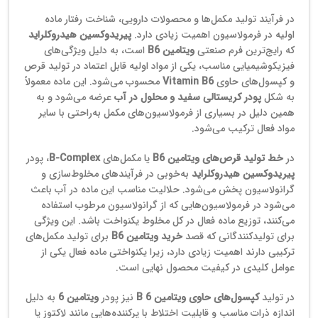
در فرآیند تولید مکمل‌ها و محصولات دارویی، شناخت رفتار ماده
اولیه در فرمولاسیون اهمیت زیادی دارد.
پیریدوکسین هیدروکلراید
که رایج‌ترین فرم صنعتی
ویتامین B6
است، به دلیل ویژگی‌های
فیزیکوشیمیایی مناسب، یکی از مواد اولیه قابل اعتماد در تولید قرص
و کپسول‌های حاوی
Vitamin B6
محسوب می‌شود. این ماده معمولاً
به شکل
پودر کریستالی سفید و محلول در آب
عرضه می‌شود و به
همین دلیل در بسیاری از فرمولاسیون‌های مکمل به‌راحتی با سایر
مواد فعال ترکیب می‌شود.
در
خط تولید قرص‌های ویتامین B6
یا مکمل‌های
B‑Complex
، پودر
پیریدوکسین هیدروکلراید
به‌خوبی در فرآیندهای مخلوط‌سازی و
گرانولاسیون پخش می‌شود. حلالیت مناسب این ماده در آب باعث
می‌شود در فرمولاسیون‌هایی که از گرانولاسیون مرطوب استفاده
می‌کنند، توزیع ماده فعال در کل مخلوط یکنواخت باشد. این ویژگی
برای تولیدکنندگانی که قصد
خرید ویتامین B6
برای تولید مکمل‌های
ترکیبی دارند اهمیت زیادی دارد، زیرا یکنواختی ماده فعال یکی از
عوامل کلیدی در کیفیت محصول نهایی است.
در تولید
کپسول‌های حاوی ویتامین B 6
نیز پودر
ویتامین 6
به دلیل
اندازه ذرات مناسب و قابلیت اختلاط با پرکننده‌هایی مانند لاکتوز یا