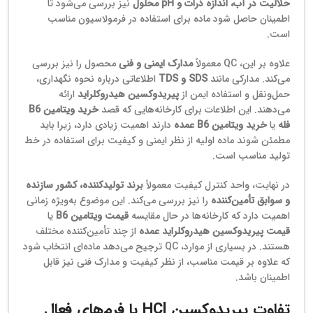
حلالیت در آب، اندازه ذرات و pH محلول
نیز بررسی می‌شود تا
اطمینان حاصل شود ماده برای استفاده در فرمولاسیون مناسب
است.
علاوه بر این، QC معمولاً
مدارک ایمنی و فنی
محصول را نیز بررسی
می‌کند. مدارکی مانند
SDS و TDS
اطلاعاتی درباره نحوه نگهداری،
حمل‌ونقل و استفاده ایمن از
پیریدوکسین هیدروکلراید
ارائه
می‌دهند. این اطلاعات برای کارخانه‌هایی که قصد
خرید ویتامین B6
فله
یا
خرید ویتامین B6 عمده
دارند اهمیت زیادی دارد، زیرا باید
مطمئن شوند ماده اولیه از نظر ایمنی و کیفیت برای استفاده در خط
تولید مناسب است.
در نهایت، واحد کنترل کیفیت معمولاً
برند تولیدکننده، کشور سازنده
و سوابق تأمین‌کننده
را نیز بررسی می‌کند. این موضوع به‌ویژه زمانی
اهمیت دارد که کارخانه‌ها در حال مقایسه
قیمت ویتامین B6
یا
قیمت پیریدوکسین هیدروکلراید عمده
از چند تأمین‌کننده مختلف
هستند. در بسیاری از موارد، QC ترجیح می‌دهد ماده‌ای انتخاب شود
که علاوه بر قیمت مناسب، از نظر کیفیت و مدارک فنی نیز قابل
اطمینان باشد.
تفاوت پیریدوکسین HCl با فرم‌های فعال