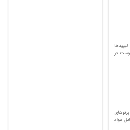
لیپیدها
پوست در
حافظت از پوست در برابر اشعه‌های مضر UV کمک می‌کنند. (هر یک از آن‌ها حدود 20٪ از پرتوهای
مل مواد