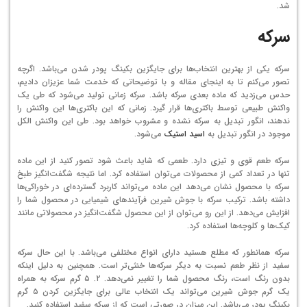
شد.
سرکه
سرکه یکی از بهترین انتخاب‌ها برای جایگزین بکینگ پودر شدن می‌باشد. اگرچه
تصور می‌کنم تا به اینجای مقاله و با توضیحاتی که خدمت شما عزیزان دادیم،
حدس می‌زدید که ماده بعدی سرکه باشد. سرکه زمانی تولید می‌شود که طی یک
واکنش طبیعی توسط باکتری‌ها قرار گیرد. زمانی که این باکتری‌ها این واکنش را
ندهند، انگور تبدیل به سرکه نشده و مشروب خواهد بود. طی این واکنش الکل
موجود در انگور تبدیل به
اسید استیک
می‌شود.
سرکه طعم قوی و تیزی دارد. طعمی که شاید باعث شود تصور کنید از این ماده
تنها در تعداد کمی از محصولات می‌توان استفاده کرد. اما نتیجه شگفت‌انگیز طبخ
سرکه با محصول نشان می‌دهد این ماده می‌تواند کاربرد گسترده‌‌ای در خوراکی‌ها
داشته باشد. ترکیب سرکه با جوش شیرین فرآیندهای شیمیایی در محصول شما را
افزایش می‌دهد. از این رو می‌توان از این محصول شگفت‌انگیز در محصولاتی مانند
کیک‌ها و کلوچه‌ها استفاده کرد.
سرکه همانطور که مطلع هستید دارای انواع مختلفی می‌باشد. با این حال سرکه
سفید از نظر طعم نسبت به دیگر سرکه‌ها خنثی‌تر است. همچنین به دلیل اینکه
بدون رنگ است، رنگ محصول شما را تغییر نمی‌دهد. ۲. ۵ گرم سرکه به همراه
یک گرم جوش شیرین می‌تواند یک انتخاب عالی برای جایگزین کردن ۵ گرم
بکینگ پودر می‌باشد. این میزان در صورتی است که از سرکه سفید استفاده کنید.