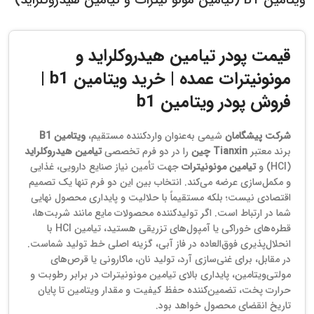
قیمت پودر تیامین هیدروکلراید و
مونونیترات عمده | خرید ویتامین b1 |
فروش پودر ویتامین b1
شرکت پیشگامان
شیمی به‌عنوان واردکننده مستقیم،
ویتامین B1
برند معتبر
Tianxin چین
را در دو فرم تخصصی
تیامین هیدروکلراید
(HCl) و
تیامین مونونیترات
جهت تأمین نیاز صنایع دارویی، غذایی
و مکمل‌سازی عرضه می‌کند. انتخاب بین این دو فرم تنها یک تصمیم
اقتصادی نیست؛ بلکه مستقیماً با حلالیت و پایداری محصول نهایی
شما در ارتباط است. اگر تولیدکننده محصولات مایع مانند شربت‌ها،
قطره‌های خوراکی یا آمپول‌های تزریقی هستید، تیامین HCl با
انحلال‌پذیری فوق‌العاده در فاز آبی، گزینه اصلی خط تولید شماست.
در مقابل، برای غنی‌سازی آرد، تولید نان، ماکارونی یا قرص‌های
مولتی‌ویتامین، پایداری بالای تیامین مونونیترات در برابر رطوبت و
حرارت پخت، تضمین‌کننده حفظ کیفیت و مقدار ویتامین تا پایان
تاریخ انقضای محصول خواهد بود.