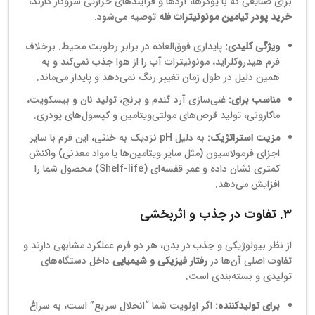
برای صنایعی که با پودرها، آردها و فرآیندهای حرارتی سروکار دارند،
خرید پودر تیامین مونونیترات فله
توصیه می‌شود.
ویژگی کلیدی:
پایداری فوق‌العاده در برابر رطوبت محیط. برخلاف
فرم هیدروکلراید، مونونیترات آب را از هوا جذب نمی‌کند و به
همین دلیل در طول زمان تغییر رنگ نمی‌دهد و پایدار می‌ماند.
مناسب برای:
غنی‌سازی آرد گندم و برنج، تولید نان و بیسکویت،
ماکارونی، تولید قرص‌های مولتی‌ویتامین و کپسول‌های پودری.
مزیت استراتژیک:
به دلیل pH نزدیک به خنثی، این فرم با سایر
اجزای فرمولاسیون (مثل سایر ویتامین‌ها یا مواد معدنی) واکنش
کمتری نشان داده و عمر قفسه‌ای (Shelf-life) محصول شما را
افزایش می‌دهد.
۳. تفاوت در جذب و اثربخشی
از نظر بیولوژیکی و جذب در بدن، هر دو فرم عملکرد مشابهی دارند و
تفاوت اصلی آن‌ها در
رفتار فیزیکی و شیمیایی
داخل دستگاه‌های
تولیدی و بسته‌بندی است.
برای تولیدکننده:
اگر اولویت شما “انحلال سریع” است، به سراغ