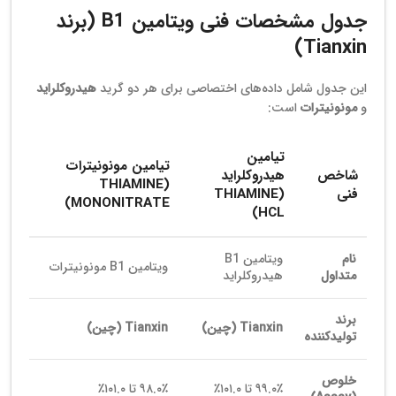
جدول مشخصات فنی ویتامین B1 (برند
Tianxin)
این جدول شامل داده‌های اختصاصی برای هر دو گرید
هیدروکلراید
و
مونونیترات
است:
تیامین
تیامین مونونیترات
شاخص
هیدروکلراید
(THIAMINE
فنی
(THIAMINE
MONONITRATE)
HCL)
نام
ویتامین B1
ویتامین B1 مونونیترات
متداول
هیدروکلراید
برند
Tianxin (چین)
Tianxin (چین)
تولیدکننده
خلوص
۹۹.۰٪ تا ۱۰۱.۰٪
۹۸.۰٪ تا ۱۰۱.۰٪