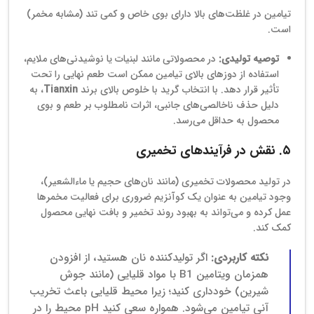
تیامین در غلظت‌های بالا دارای بوی خاص و کمی تند (مشابه مخمر)
است.
توصیه تولیدی:
در محصولاتی مانند لبنیات یا نوشیدنی‌های ملایم،
استفاده از دوزهای بالای تیامین ممکن است طعم نهایی را تحت
تأثیر قرار دهد. با انتخاب گرید با خلوص بالای برند
Tianxin
، به
دلیل حذف ناخالصی‌های جانبی، اثرات نامطلوب بر طعم و بوی
محصول به حداقل می‌رسد.
۵. نقش در فرآیندهای تخمیری
در تولید محصولات تخمیری (مانند نان‌های حجیم یا ماءالشعیر)،
وجود تیامین به عنوان یک کوآنزیم ضروری برای فعالیت مخمرها
عمل کرده و می‌تواند به بهبود روند تخمیر و بافت نهایی محصول
کمک کند.
نکته کاربردی:
اگر تولیدکننده نان هستید، از افزودن
همزمان ویتامین B1 با مواد قلیایی (مانند جوش
شیرین) خودداری کنید؛ زیرا محیط قلیایی باعث تخریب
آنی تیامین می‌شود. همواره سعی کنید pH محیط را در