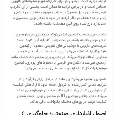
فرآیند تولید است. تیامین در برابر
حرارت، نور و محیط‌های قلیایی
حساس است و در برخی فرآیندها ممکن است بخشی از آن تخریب
شود. به همین دلیل معمولاً در طراحی فرمول، مقدار مصرف کمی
بالاتر از عدد هدف در نظر گرفته می‌شود تا مقدار نهایی محصول با
استاندارد درج‌شده روی لیبل مطابقت داشته باشد.
انتخاب فرم مناسب تیامین نیز می‌تواند در پایداری فرمولاسیون
نقش مهمی داشته باشد. در محصولاتی که پایه آبی دارند، مانند
شربت‌های دارویی یا نوشیدنی‌های تقویتی، معمولاً از
تیامین
هیدروکلراید
استفاده می‌شود زیرا به سرعت در آب حل شده و
محلولی شفاف ایجاد می‌کند. در مقابل، برای محصولات خشک مانند
آردهای غنی‌شده، مکمل‌های قرصی یا مخلوط‌های پودری،
تیامین
مونونیترات
گزینه پایدارتر و مناسب‌تری محسوب می‌شود.
همچنین توصیه می‌شود این ماده در مراحل پایانی فرآیند و در
شرایط دمایی کنترل‌شده به فرمول اضافه شود تا از کاهش کیفیت
آن جلوگیری شود. رعایت این نکات ساده در فرمولاسیون کمک
می‌کند مقدار واقعی ویتامین B1 در محصول نهایی حفظ شده و
کیفیت تولید در بچ‌های مختلف یکنواخت باقی بماند.
اصول انبارداری صنعتی؛ جلوگیری از