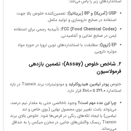
استانداردهای زیر را پاس می‌کند:
USP (آمریکا) و BP (بریتانیا):
تضمین‌کننده خلوص بالا جهت
استفاده در صنایع داروسازی و تولید مکمل.
FCC (Food Chemical Codex):
تأییدیه رسمی برای استفاده
ایمن در صنایع غذایی و آشامیدنی.
EP (اروپا):
مطابقت با استانداردهای نوین اروپا در حوزه مواد
موثره دارویی.
۲. شاخص خلوص (Assay)؛ تضمین بازدهی
فرمولاسیون
خلوص
پودر تیامین هیدروکلراید
و مونونیترات برند Tianxin در بازه
استاندارد
۹۹.۰٪ تا ۱۰۱.۰٪
قرار دارد.
چرا این عدد مهم است؟
وجود ناخالصی حتی به مقدار نیم درصد،
می‌تواند باعث تغییر بوی محصول نهایی (بوی خاص و تند
تیامین) یا ایجاد لکه‌های رنگی در قرص‌ها شود. خلوص بالای برند
Tianxin ریسک واکنش‌های جانبی در مخزن میکس را به حداقل
می‌رساند.