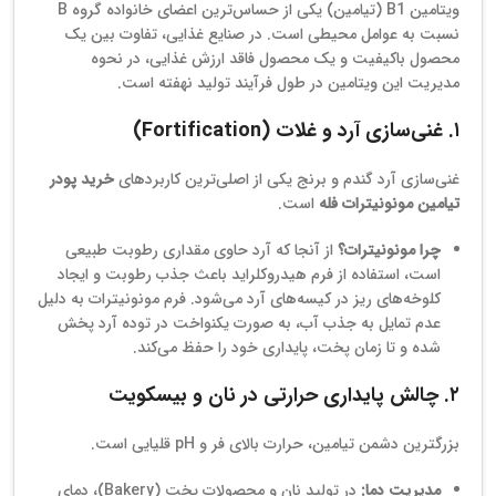
ویتامین B1 (تیامین) یکی از حساس‌ترین اعضای خانواده گروه B
نسبت به عوامل محیطی است. در صنایع غذایی، تفاوت بین یک
محصول باکیفیت و یک محصول فاقد ارزش غذایی، در نحوه
مدیریت این ویتامین در طول فرآیند تولید نهفته است.
۱. غنی‌سازی آرد و غلات (Fortification)
غنی‌سازی آرد گندم و برنج یکی از اصلی‌ترین کاربردهای
خرید پودر
تیامین مونونیترات فله
است.
چرا مونونیترات؟
از آنجا که آرد حاوی مقداری رطوبت طبیعی
است، استفاده از فرم هیدروکلراید باعث جذب رطوبت و ایجاد
کلوخه‌های ریز در کیسه‌های آرد می‌شود. فرم مونونیترات به دلیل
عدم تمایل به جذب آب، به صورت یکنواخت در توده آرد پخش
شده و تا زمان پخت، پایداری خود را حفظ می‌کند.
۲. چالش پایداری حرارتی در نان و بیسکویت
بزرگترین دشمن تیامین، حرارت بالای فر و pH قلیایی است.
مدیریت دما:
در تولید نان و محصولات پخت (Bakery)، دمای