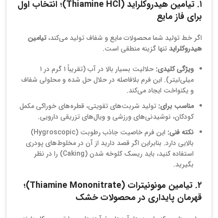
۱. تیامین هیدروکلراید (Thiamine HCl)؛ انتخاب اول
برای فاز مایع
اگر خط تولید شما محصولات مایع و شفاف تولید می‌کند،
تیامین
هیدروکلراید
تنها گزینه منطقی است.
ویژگی کلیدی:
حلالیت بسیار بالا در آب (تقریباً ۱ گرم در ۱
میلی‌لیتر). این فرم بلافاصله در حلال حل شده و محلولی شفاف
و یکنواخت ایجاد می‌کند.
مناسب برای:
تولید شربت‌های تقویتی، قطره‌های خوراکی مکمل
کودکان، نوشیدنی‌های ورزشی و ویال‌های تزریقی دارویی.
نکته فنی:
این فرم خاصیت جاذب رطوبت (Hygroscopic)
بالایی دارد. بنابراین اگر قصد دارید از آن در مخلوط‌های پودری
استفاده کنید، باید ریسک کلوخه شدن (Caking) را در نظر
بگیرید.
۲. تیامین مونونیترات (Thiamine Mononitrate)؛
قهرمان پایداری در محصولات خشک