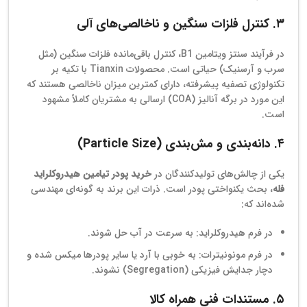
۳. کنترل فلزات سنگین و ناخالصی‌های آلی
در فرآیند سنتز ویتامین B1، کنترل باقی‌مانده فلزات سنگین (مثل
سرب و آرسنیک) حیاتی است. محصولات Tianxin با تکیه بر
تکنولوژی تصفیه پیشرفته، دارای کمترین میزان ناخالصی هستند که
این مورد در برگه آنالیز (COA) ارسالی به مشتریان کاملاً مشهود
است.
۴. دانه‌بندی و مش‌بندی (Particle Size)
یکی از چالش‌های تولیدکنندگان در
خرید پودر تیامین هیدروکلراید
فله
، بحث یکنواختی پودر است. ذرات این برند به گونه‌ای مهندسی
شده‌اند که:
در فرم هیدروکلراید: به سرعت در آب حل شوند.
در فرم مونونیترات: به خوبی با آرد یا سایر پودرها میکس شده و
دچار جدایش فیزیکی (Segregation) نشوند.
۵. مستندات فنی همراه کالا