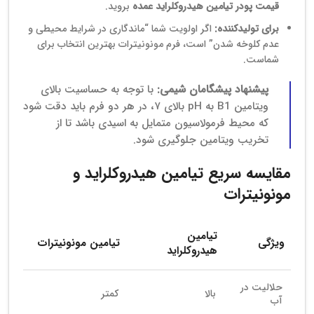
قیمت پودر تیامین هیدروکلراید عمده
بروید.
برای تولیدکننده:
اگر اولویت شما “ماندگاری در شرایط محیطی و
عدم کلوخه شدن” است، فرم مونونیترات بهترین انتخاب برای
شماست.
پیشنهاد پیشگامان شیمی:
با توجه به حساسیت بالای
ویتامین B1 به pH بالای ۷، در هر دو فرم باید دقت شود
که محیط فرمولاسیون متمایل به اسیدی باشد تا از
تخریب ویتامین جلوگیری شود.
مقایسه سریع تیامین هیدروکلراید و
مونونیترات
تیامین
ویژگی
تیامین مونونیترات
هیدروکلراید
حلالیت در
بالا
کمتر
آب