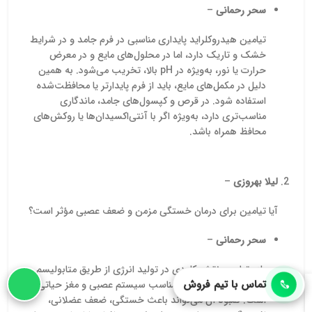
است. پیشگامان شیمی این
سحر رحمانی
–
مستقیم، 
ماده را در گرید خوراکی و
آنالیز م
دارویی در بسته‌بندی‌های
برای مص
تیامین هیدروکلراید پایداری مناسبی در فرم جامد و در شرایط
استاندارد 25 کیلوگرمی همراه
می‌کند.
خشک و تاریک دارد، اما در محلول‌های مایع و در معرض
با گواهی آنالیز (COA) برای
حرارت یا نور، به‌ویژه در pH بالا، تخریب می‌شود. به همین
مصرف واحدهای تولیدی و
صنعتی ارائه می‌دهد. برای
دلیل در مکمل‌های مایع، باید از فرم پایدارتر یا محافظت‌شده
دریافت قیمت اسید سیتریک
استفاده شود. در قرص و کپسول‌های جامد، ماندگاری
با کارشناسان ما در تماس
مناسب‌تری دارد، به‌ویژه اگر با آنتی‌اکسیدان‌ها یا روکش‌های
باشید.
محافظ همراه باشد.
لیلا بهروزی
–
آیا تیامین برای درمان خستگی مزمن و ضعف عصبی مؤثر است؟
سحر رحمانی
–
بله، تیامین نقش کلیدی در تولید انرژی از طریق متابولیسم
تماس با تیم فروش
گلوکز دارد و در عملکرد مناسب سیستم عصبی و مغز حیاتی
است. کمبود آن می‌تواند باعث خستگی، ضعف عضلانی،