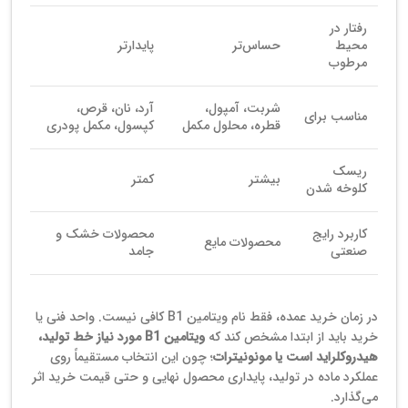
رفتار در
محیط
حساس‌تر
پایدارتر
مرطوب
شربت، آمپول،
آرد، نان، قرص،
مناسب برای
قطره، محلول مکمل
کپسول، مکمل پودری
ریسک
بیشتر
کمتر
کلوخه شدن
کاربرد رایج
محصولات خشک و
محصولات مایع
صنعتی
جامد
در زمان خرید عمده، فقط نام ویتامین B1 کافی نیست. واحد فنی یا
خرید باید از ابتدا مشخص کند که
ویتامین B1 مورد نیاز خط تولید،
هیدروکلراید است یا مونونیترات
؛ چون این انتخاب مستقیماً روی
عملکرد ماده در تولید، پایداری محصول نهایی و حتی قیمت خرید اثر
می‌گذارد.