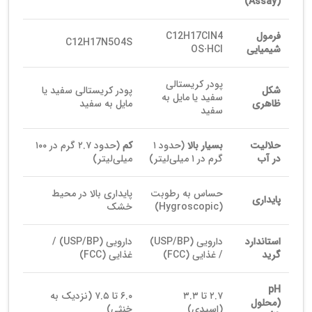
(Assay)
فرمول
4
N
Cl
17
H
12
C
C
12
H
17
N
5
O
4
S
شیمیایی
Cl
H
⋅
OS
پودر کریستالی
شکل
پودر کریستالی سفید یا
سفید یا مایل به
ظاهری
مایل به سفید
سفید
حلالیت
بسیار بالا
(حدود ۱
کم
(حدود ۲.۷ گرم در ۱۰۰
در آب
گرم در ۱ میلی‌لیتر)
میلی‌لیتر)
حساس به رطوبت
پایداری بالا در محیط
پایداری
(Hygroscopic)
خشک
استاندارد
دارویی (USP/BP)
دارویی (USP/BP) /
گرید
/ غذایی (FCC)
غذایی (FCC)
pH
۲.۷ تا ۳.۳
۶.۰ تا ۷.۵ (نزدیک به
(محلول
(اسیدی)
خنثی)