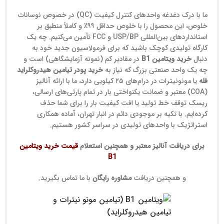
ما با درک دغدغه واحدهای کنترل کیفیت (QC) در خصوص نوسانات
خلوص، این محصول را با خلوص حداقل ۹۹٪ و کاملاً منطبق بر
استانداردهای بین‌المللی USP/BP و FCC تأمین می‌کنیم. چه یک
کارگاه تولیدی کوچک باشید که برای فرمولاسیون جدید خود به
دنبال
خرید ویتامین B1
در مقادیر کم (نمونه آزمایشگاهی) است و
چه یک واحد صنعتی بزرگ که نیاز به
خرید پودر تیامین هیدروکلراید
فله
یا مونونیترات در درام‌های ۲۵ کیلویی دارد، ما با ارائه آنالیز
(COA) معتبر و ضمانت یکنواختی بار در تمام پارتی‌های ارسالی،
ریسک توقف خط تولید یا افت کیفیت بار را برای شما حذف
کرده‌ایم. با تکیه بر موجودی دائم در انبار تهران، آماده همکاری
استراتژیک با واحدهای تولیدی در سراسر کشور هستیم.
برای دریافت آنالیز معتبر و همچنین ا
ستعلام
قیمت خرید ویتامین
B1
و همچنین دریافت
مشاوره رایگان
با ما تماس بگیرید.