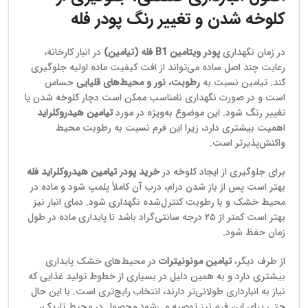
کلوخه شدن و تغییر رنگ پودر فله
در زمان نگهداری
پودر ویتامین B1 فله (تیامین)
در انبار کارخانه،
رعایت چند اصل ساده می‌تواند از افت کیفیت ماده اولیه جلوگیری
کند. تیامین نسبت به
رطوبت، نور و محیط‌های قلیایی
حساس
است و در صورت نگهداری نامناسب ممکن است دچار کلوخه شدن یا
تغییر رنگ شود. این موضوع به‌ویژه در مورد
تیامین هیدروکلراید
اهمیت بیشتری دارد، زیرا این فرم نسبت به رطوبت محیط
واکنش‌پذیرتر است.
برای جلوگیری از ایجاد کلوخه در
خرید پودر تیامین هیدروکلراید فله
بهتر است پس از باز شدن درام، درب آن کاملاً پلمپ شود و ماده در
محیط خشک و با رطوبت کنترل‌شده نگهداری شود. دمای انبار نیز
بهتر است کمتر از ۲۵ درجه سانتی‌گراد باشد تا پایداری ماده در طول
زمان حفظ شود.
از طرف دیگر،
تیامین مونونیترات
در محیط‌های خشک پایداری
بیشتری دارد و به همین دلیل در بسیاری از خطوط تولید غذایی که
نیاز به انبارداری طولانی‌تر دارند، انتخاب رایج‌تری است. با این حال
حتی برای این فرم نیز توصیه می‌شود محصول در محیط تاریک،