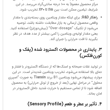
مرکز محصول معمولاً به ۱۰۰ درجه سانتی‌گراد می‌رسد. در این
شرایط، تیامین ممکن است بین
۱۵٪ تا ۳۰٪
تخریب شود.
راهکار R&D:
برای اینکه مقدار ویتامین روی بسته‌بندی با مقدار
واقعی محصول ارسالی به بازار مطابقت داشته باشد، توصیه
می‌شود از تکنیک “Over-dosage” (بیش‌دوزایژ) استفاده کنید.
یعنی مقدار اولیه‌ی ویتامین را کمی بیشتر از عدد هدف در نظر
بگیرید تا افت حرارتی را جبران کند.
۳. پایداری در محصولات اکسترود شده (پفک و
کورن‌فلکس)
در تولید غلات صبحانه و اسنک‌ها که از دستگاه اکسترودر با فشار و
دمای بالا استفاده می‌شود، تخریب ویتامین شدیدتر است. در این
موارد، پیشنهاد می‌شود ویتامین B1 برند
Tianxin
به صورت “اسپری
محلول” در مراحل نهایی (بعد از خروج از تونل حرارتی) به محصول
اضافه شود تا از تماس مستقیم با حرارت شدید داخل اکسترودر در
امان بماند.
۴. تأثیر بر عطر و طعم (Sensory Profile)