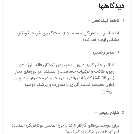
میوه م
دیدگاهها
معنی که
باید به
یا شیمیا
فاطمه نیک‌نفس
–
روغن موز
بسیاری 
آیا اسانس توت‌فرنگی حساسیت‌زا است؟ برای شربت کودکان
دیگر، 
مشکلی ایجاد نمی‌کنه؟
همانط
سحر رحمانی
–
اسانس‌های گرید دارویی مخصوص کودکان فاقد آلرژن‌های
رایج، فتالات و ترکیبات حساسیت‌زا هستند. در دوزهای مجاز
(زیر 0.05%) کاملاً ایمن‌اند. با این حال، در محصولات دارویی
نهایی همیشه تست آلرژی یا مشورت با پزشک توصیه
می‌شود.
شایان ربیعی
–
برای نوشیدنی‌های گازدار از کدام نوع اسانس توت‌فرنگی استفاده
کنم که طعم در شکر بالا گم نشه؟