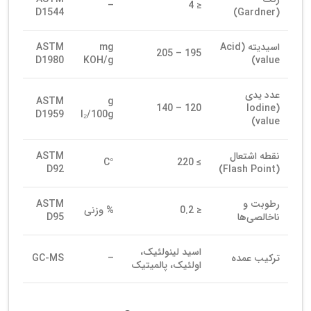
–
≤ 4
D1544
(Gardner)
اسیدیته (Acid
mg
ASTM
195 – 205
D1980
KOH/g
value)
عدد یدی
ASTM
g
120 – 140
(Iodine
D1959
I₂/100g
value)
نقطه اشتعال
ASTM
°C
≥ 220
D92
(Flash Point)
رطوبت و
ASTM
≤ 0.2
% وزنی
ناخالصی‌ها
D95
اسید لینولئیک،
ترکیب عمده
–
GC-MS
اولئیک، پالمیتیک