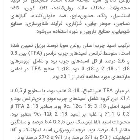
روغن دانه‌ی سویا ساخته شده است.
همچنین در تولید
محصولات مختلف مانند روان‌کننده، کاغذ کربن، کاغذ
استنسیل، رنگ، صابون‌مایع، ضد عفونی‌کننده، آلیاژهای
نساجی، جوهر چاپی، فلزکاری، فرآیند شناورسازی، صنایع
شیمیایی، صنایع دارویی و غیره استفاده می‌شود.
ترکیب اسید چرب اصلی روغن سویا توسط برزیل تعیین شده
است. متوسط ​​ترانس اسیدهای چرب ترانس (TFA) بین 0.8
و 2.6 درصد از کل اسیدهای چرب بود و شامل ایزومرهای
18: 1، 18: 2 و 18: 3 بود. 18: 1 سطح TFA در تمامی
مارک‌های مورد مطالعه کم‌تر از 0.1٪ بود.
در میان TFA غیر اشباع، 18: 3 غالب بود، با سطوح از 0.5 تا
1.4٪. این گروه شامل اسیدهای چرب مونو و دی‌ترانس بود و
اسید اصلی 18: 3 9c، 12c، 15t بود. مقادیر 18: 2 TFA از
0.3 تا 1.1٪ با غلبه بر اسید 18: 2 9c، 12t متغیر بود.
محتویات اسید آلفا لینولنیک بین 3.5 تا 5.4 درصد و میانگین
مقدار 4.1 درصد بود. درجه ایزومرزایی اسید لینولئیک و آلفا
لینولنیک از 5/0 به 2/1 درصد و از 9/1 تا 27/2 درصد بود.