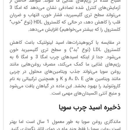
اشباع شده در رژیم‌های غذایی ما شوند.
شواهد حاصل از
آزمایش‌های کنترل شده تصادفی نشان می‌دهد که امگا 3
می‌تواند سطح تری گلیسیرید، فشار خون، التهاب و ضربان
قلب را کاهش دهد، در حالی که کلسترول HDL (نوع “خوب”
کلسترول را که بیشتر می‌خواهیم) افزایش می‌دهد.
در مقایسه با کربوهیدرات‌ها، اسید لینولئیک باعث کاهش
کلسترول LDL (نوع “بد”) و سطح تری گلیسیرید خون
می‌شود.
جدا از اینکه اسیدهای چرب امگا 3 و امگا 6 به
رژیم‌های غذایی ما کمک می‌کند، مصرف روغن‌هایی مانند
روغن سویا می‌تواند جذب ویتامین‌های محلول در چربی
مانند ویتامین های A، D، E و K و همچنین ترکیباتی به نام
کاروتنوئید را بهبود بخشد. این ماده در گیاهان یافت می‌شود
و منبع آنتی اکسیدان‌های مهمی است.
ذخیره اسید چرب سویا
ماندگاری روغن سویا به طور معمول 1 سال است اما بهتر
است روغن سویا را فقط چند ماه در دمای اتاق نگهداری کنید.