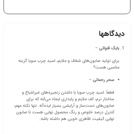
چین عرضه می‌شود. این ماده
به عنوا
به دلیل خاصیت روان‌کنندگی
نیتر
و تبخیر سریع، در
کشاورزی
فرمولاسیون‌های مختلفی از
افزای
جمله دئودورانت‌ها، کرم‌ها و
محصولات
دیدگاهها
لوسیون‌ها استفاده می‌شود.
همین دل
برای کسب اطلاعات بیشتر و
کشاورزا
استعلام قیمت، با کارشناسان
خرید پت
بابک قنواتی
–
ما تماس بگیرید تا بهترین
قیم
خدمات را به شما ارائه دهیم.
می‌توا
برای تولید صابون‌های شفاف و ملایم، اسید چرب سویا گزینه
تما
مناسبی هست؟
مشاو
اطلاعات 
سحر رحمانی
–
و شرا
شوید. م
نیازها
قطعاً. اسید چرب سویا با داشتن زنجیره‌های غیراشباع و
نحو
ساختار نرم، کف ملایم و پایداری ایجاد می‌کنه که برای
محصو
صابون‌های دست‌ساز و آرایشی بسیار ایده‌آله. تنها نکته مهم،
استاندا
کنترل درصد خلوص و رنگ محصول نهایی هست تا صابون
نهایی کیفیت ظاهری خوبی هم داشته باشه.